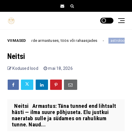
tuua suure pöörde armastuses, töös või rahaasjades
VIIMASED
Ne
astroloogia
Neitsi
Kodused lood
mai 18, 2026
Neitsi Armastus: Täna tunned end lihtsalt
hästi — ilma suure põhjuseta. Elu justkui
naeratab sulle ja südames on rahulikum
tunne. Naud...