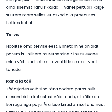
oma sisemist rahu rikkuda — vahel peitubki kõige
suurem rõõm selles, et oskad olla praeguses
hetkes kohal.
Tervis:
Hoolitse oma tervise eest.
Ennetamine on alati
parem kui hilisem muretsemine. Sinu tulevane
mina võib sind selle ettevaatlikkuse eest veel
tänada.
Raha ja töö:
Tööasjades võib sind täna oodata paras hulk
ülesandeid ja kohustusi. Võid tunda, et kõike on
korraga liiga palju. Ära lase kiirustamisel end rivist