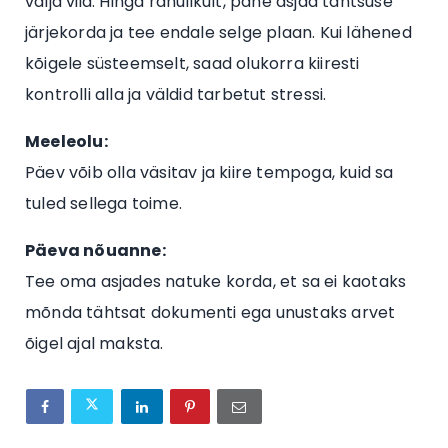
välja viia. Hinga rahulikult, pane asjad tähtsuse
järjekorda ja tee endale selge plaan. Kui lähened
kõigele süsteemselt, saad olukorra kiiresti
kontrolli alla ja väldid tarbetut stressi.
Meeleolu:
Päev võib olla väsitav ja kiire tempoga, kuid sa
tuled sellega toime.
Päeva nõuanne:
Tee oma asjades natuke korda, et sa ei kaotaks
mõnda tähtsat dokumenti ega unustaks arvet
õigel ajal maksta.