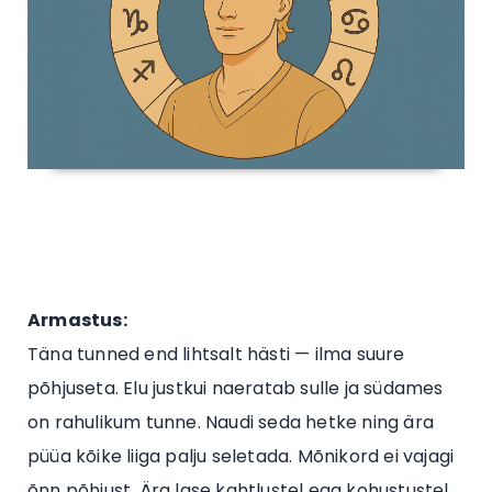
Armastus:
Täna tunned end lihtsalt hästi — ilma suure
põhjuseta. Elu justkui naeratab sulle ja südames
on rahulikum tunne. Naudi seda hetke ning ära
püüa kõike liiga palju seletada. Mõnikord ei vajagi
õnn põhjust. Ära lase kahtlustel ega kohustustel