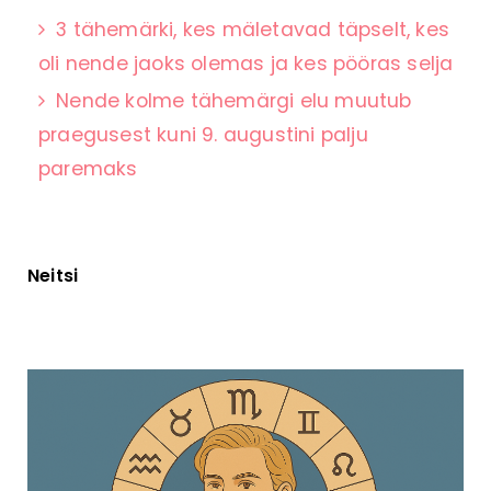
3 tähemärki, kes mäletavad täpselt, kes
oli nende jaoks olemas ja kes pööras selja
Nende kolme tähemärgi elu muutub
praegusest kuni 9. augustini palju
paremaks
Neitsi