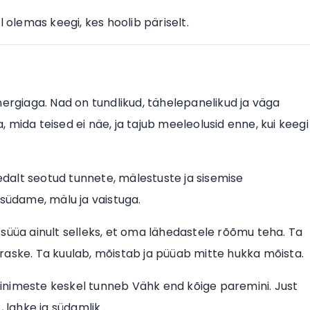
 olemas keegi, kes hoolib päriselt.
nergiaga. Nad on tundlikud, tähelepanelikud ja väga
mida teised ei näe, ja tajub meeleolusid enne, kui keegi
dalt seotud tunnete, mälestuste ja sisemise
 südame, mälu ja vaistuga.
süüa ainult selleks, et oma lähedastele rõõmu teha. Ta
on raske. Ta kuulab, mõistab ja püüab mitte hukka mõista.
inimeste keskel tunneb Vähk end kõige paremini. Just
 lahke ja südamlik.