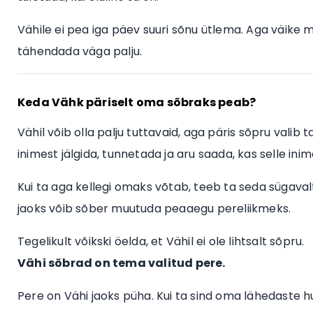
Vähile ei pea iga päev suuri sõnu ütlema. Aga väike 
tähendada väga palju.
Keda Vähk päriselt oma sõbraks peab?
Vähil võib olla palju tuttavaid, aga päris sõpru valib t
inimest jälgida, tunnetada ja aru saada, kas selle inim
Kui ta aga kellegi omaks võtab, teeb ta seda sügavalt.
jaoks võib sõber muutuda peaaegu pereliikmeks.
Tegelikult võikski öelda, et Vähil ei ole lihtsalt sõpru.
Vähi sõbrad on tema valitud pere.
Pere on Vähi jaoks püha. Kui ta sind oma lähedaste hu