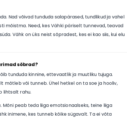
aada. Nad võivad tunduda salapärased, tundlikud ja vahel
sti mõistma. Need, kes Vähki päriselt tunnevad, teavad
üda. Vähk on üks neist sõpradest, kes ei kao siis, kui elu
parimad sõbrad?
ib tunduda kinnine, ettevaatlik ja muutliku tujuga.
 mõtleb või tunneb. Ühel hetkel on ta soe ja hooliv,
lihtsalt rahu.
. Mõni peab teda liiga emotsionaalseks, teine liiga
ähk inimene, kes tunneb kõike sügavalt. Ta ei võta