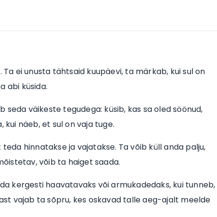
. Ta ei unusta tähtsaid kuupäevi, ta märkab, kui sul on
ka abi küsida.
b seda väikeste tegudega: küsib, kas sa oled söönud,
 kui näeb, et sul on vaja tuge.
 teda hinnatakse ja vajatakse. Ta võib küll anda palju,
mõistetav, võib ta haiget saada.
da kergesti haavatavaks või armukadedaks, kui tunneb,
rast vajab ta sõpru, kes oskavad talle aeg-ajalt meelde