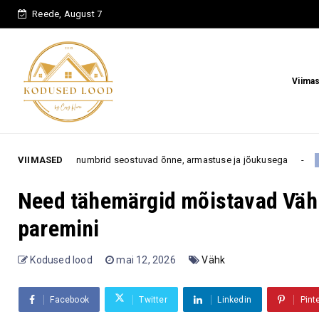
Reede, August 7
Viima
 numbrid seostuvad õnne, armastuse ja jõukusega
VIIMASED
Nend
astroloogia
Need tähemärgid mõistavad Vähi
paremini
Kodused lood
mai 12, 2026
Vähk
Facebook
Twitter
Linkedin
Pint