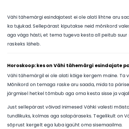
Vähi tähemärgi esindajatest ei ole alati lihtne aru s
ka tujukad. Sellepärast kiputakse neid mõnikord vale
aga väga hästi, et tema tugeva kesta all peitub suur s
raskeks läheb.
Horoskoop: kes on Vähi tähemärgi esindajate 
Vähi tähemärgil ei ole alati kõige kergem maine. Ta võ
Mõnikord on temaga raske aru saada, mida ta päriselt
järgmisel hetkel tõmbub aga oma kesta sisse ja vajab 
Just sellepärast võivad inimesed Vähki valesti mõista
tundlikuks, kolmas aga salapäraseks. Tegelikult on V
sõprust kergelt ega luba igaüht oma sisemaailma.