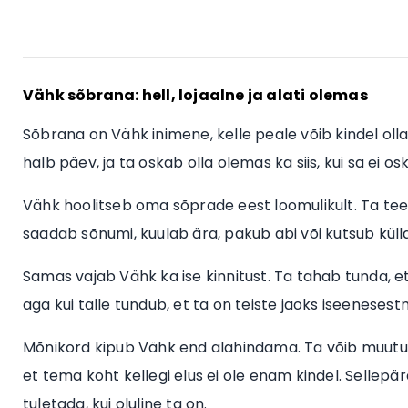
Vähk sõbrana: hell, lojaalne ja alati olemas
Sõbrana on Vähk inimene, kelle peale võib kindel olla
halb päev, ja ta oskab olla olemas ka siis, kui sa ei os
Vähk hoolitseb oma sõprade eest loomulikult. Ta tee
saadab sõnumi, kuulab ära, pakub abi või kutsub külla,
Samas vajab Vähk ka ise kinnitust. Ta tahab tunda, et
aga kui talle tundub, et ta on teiste jaoks iseenesest
Mõnikord kipub Vähk end alahindama. Ta võib muutu
et tema koht kellegi elus ei ole enam kindel. Sellepä
tuletada, kui oluline ta on.