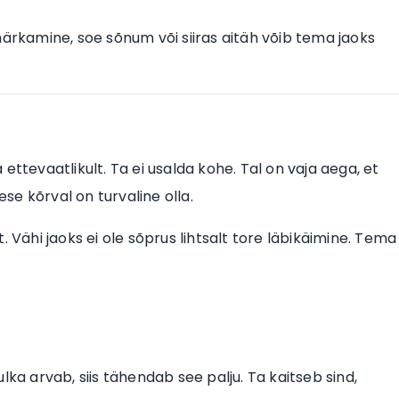
märkamine, soe sõnum või siiras aitäh võib tema jaoks
a ettevaatlikult. Ta ei usalda kohe. Tal on vaja aega, et
ese kõrval on turvaline olla.
 Vähi jaoks ei ole sõprus lihtsalt tore läbikäimine. Tema
lka arvab, siis tähendab see palju. Ta kaitseb sind,