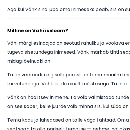
Aga kui Vähk sind juba oma inimeseks peab, siis on sul
Milline on Vähi iseloom?
Vähi märgi esindajad on seotud rahuliku ja voolava e
tugeva sisetundega inimesed. Vähk märkab tihti seda, 
midagi öelnudki on.
Ta on veemärk ning sellepärast on tema maailm tihe
turvatundega. Vähk ei ela ainult mõistusega. Ta elab
Vähk on hoolitsev inimene. Ta võib valmistada tunde 
on see sõber, kelle juurde võib minna siis, kui süda 
Tema kodu ja lähedased on talle väga tähtsad. Oma 
seal saab ta olla päriselt tema ise — pehme, naljakas,