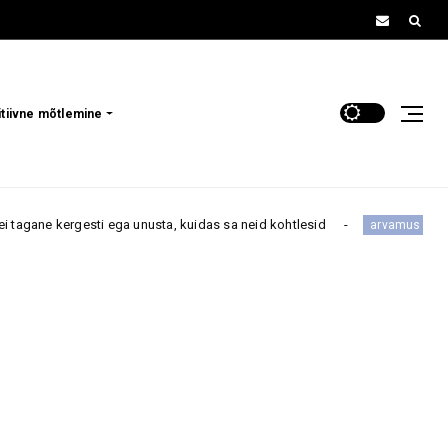
itiivne mõtlemine
ga unusta, kuidas sa neid kohtlesid
„Bikiinid pole enam
arvamus