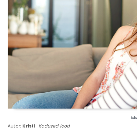
fot
Autor:
Kristi
·
Kodused lood