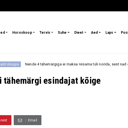
sed
Horoskoop
Tervis
Suhe
Dieet
Aed
Laps
Pos
e 4 tähemärgiga ei maksa niisama tüli norida, sest nad ei tagane kergesti e
 tähemärgi esindajat kõige
erest
Email