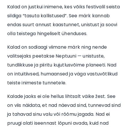
Kalad on justkui inimene, kes võiks festivalil seista
sildiga “tasuta kallistused”. See märk kannab
endas suurt annust kaastunnet, unistust ja soovi
olla teistega hingeliselt ühenduses.
Kalad on sodiaagi viimane märk ning nende
valitsejaks peetakse Neptuuni — unistuste,
tundlikkuse ja piiritu kujutlusvõime planeeti. Nad
on intuitiivsed, humaansed ja väga vastuvõtlikud
teiste inimeste tunnetele.
Kalade jaoks ei ole hellus lihtsalt väike žest. See
on viis näidata, et nad näevad sind, tunnevad sind
ja tahavad sinu valu või rõõmu jagada. Nad ei
pruugi alati iseennast lõpuni avada, kuid nad