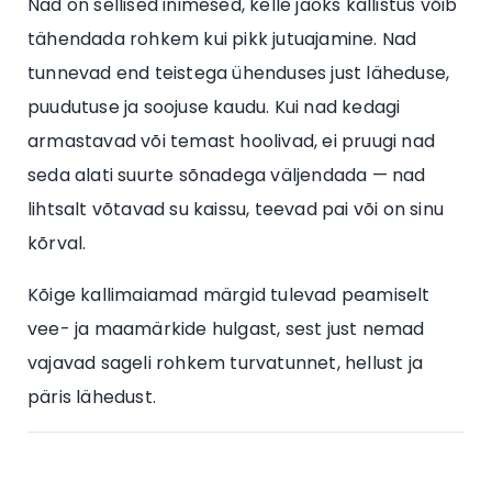
Nad on sellised inimesed, kelle jaoks kallistus võib
tähendada rohkem kui pikk jutuajamine. Nad
tunnevad end teistega ühenduses just läheduse,
puudutuse ja soojuse kaudu. Kui nad kedagi
armastavad või temast hoolivad, ei pruugi nad
seda alati suurte sõnadega väljendada — nad
lihtsalt võtavad su kaissu, teevad pai või on sinu
kõrval.
Kõige kallimaiamad märgid tulevad peamiselt
vee- ja maamärkide hulgast, sest just nemad
vajavad sageli rohkem turvatunnet, hellust ja
päris lähedust.