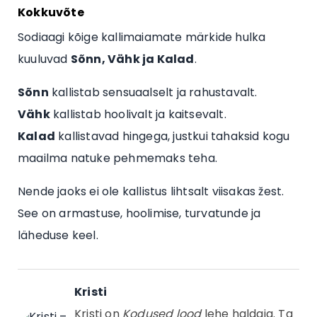
Kokkuvõte
Sodiaagi kõige kallimaiamate märkide hulka
kuuluvad
Sõnn, Vähk ja Kalad
.
Sõnn
kallistab sensuaalselt ja rahustavalt.
Vähk
kallistab hoolivalt ja kaitsevalt.
Kalad
kallistavad hingega, justkui tahaksid kogu
maailma natuke pehmemaks teha.
Nende jaoks ei ole kallistus lihtsalt viisakas žest.
See on armastuse, hoolimise, turvatunde ja
läheduse keel.
Kristi
Kristi on
Kodused lood
lehe haldaja. Ta