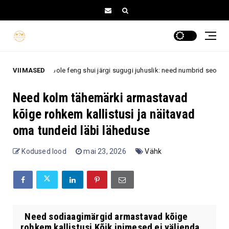
r pole feng shui järgi sugugi juhuslik: need numbrid seostuvad õnne, arm
VIIMASED
Need kolm tähemärki armastavad
kõige rohkem kallistusi ja näitavad
oma tundeid läbi läheduse
Kodused lood
mai 23, 2026
Vähk
Need sodiaagimärgid armastavad kõige
rohkem kallistusi Kõik inimesed ei väljenda