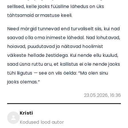
sellised, kelle jaoks füüsiline lähedus on üks
tähtsamaid armastuse keeli.
Need märgid tunnevad end turvaliselt siis, kui nad
saavad olla oma inimeste lähedal. Nad lohutavad,
hoiavad, puudutavad ja näitavad hoolimist
väikeste hellade žestidega. Kui nende ellu kuulud,
saad üsna ruttu aru, et kallistus ei ole nende jaoks
tühi liigutus — see on viis öelda: “Ma olen sinu
jaoks olemas.”
23.05.2026, 16:36
Kristi
Kodused lood autor