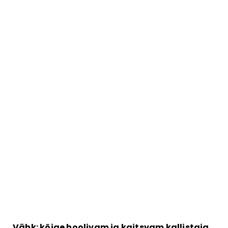
Vähk: kõige hoolivam ja kaitsvam kallistaja