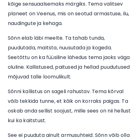
kõige sensuaalsemaks märgiks. Tema valitsev
planeet on Veenus, mis on seotud armastuse, ilu,
naudingute ja kehaga.
Sõnn elab läbi meelte. Ta tahab tunda,
puudutada, maitsta, nuusutada ja kogeda.
Seetõttu on ka füüsiline lähedus tema jaoks väga
oluline. Kallistused, paitused ja hellad puudutused
mõjuvad talle loomulikult.
Sõnni kallistus on sageli rahustav. Tema kõrval
võib tekkida tunne, et kõik on korraks paigas. Ta
oskab anda sellist soojust, mille sees on nii hellust
kui ka kaitstust.
See ei puuduta ainult armusuhteid. Sõnn võib olla