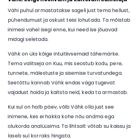
Vähi puhul armastatakse sageli just tema hellust,
pühendumust ja oskust teisi lohutada. Ta mõistab
inimesi vahel isegi enne, kui need ise jõuavad
midagi seletada.
Vähk on üks kõige intuitiivsemaid tähemärke.
Tema valitseja on Kuu, mis seostub kodu, pere,
tunnete, mälestuste ja sisemise turvatundega.
Seetõttu kannab Vähk endas väga tugevat
vajadust hoida ja kaitsta neid, keda ta armastab.
Kui sul on halb päev, võib Vähk olla just see
inimene, kes ei hakka kohe nõu andma ega
olukorda analüüsima. Ta lihtsalt võtab su kaissu ja
laseb sul korraks hingata.