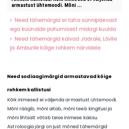
armastust ühtemoodi. Mõni ...
Need tähemärgid ei taha sünnipäevast
ega küünalde puhumisest midagi kuulda
Need tähemärgid käivad Jäärale, Lõvile
ja Amburile kõige rohkem närvidele
Need sodiaagimärgid armastavad kõige
rohkem kallistusi
Kõik inimesed ei väljenda armastust ühtemoodi.
Mõni räägib, mõni aitab, mõni teeb kingitusi ja
mõni lihtsalt võtab teise inimese kaissu.
Astroloogia järgi on just mõned tähemärgid