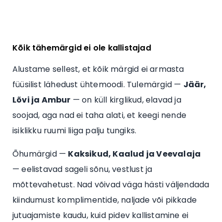
Kõik tähemärgid ei ole kallistajad
Alustame sellest, et kõik märgid ei armasta
füüsilist lähedust ühtemoodi. Tulemärgid —
Jäär,
Lõvi ja Ambur
— on küll kirglikud, elavad ja
soojad, aga nad ei taha alati, et keegi nende
isiklikku ruumi liiga palju tungiks.
Õhumärgid —
Kaksikud, Kaalud ja Veevalaja
— eelistavad sageli sõnu, vestlust ja
mõttevahetust. Nad võivad väga hästi väljendada
kiindumust komplimentide, naljade või pikkade
jutuajamiste kaudu, kuid pidev kallistamine ei