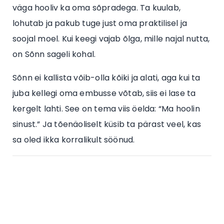
väga hooliv ka oma sõpradega. Ta kuulab,
lohutab ja pakub tuge just oma praktilisel ja
soojal moel. Kui keegi vajab õlga, mille najal nutta,
on Sõnn sageli kohal.
Sõnn ei kallista võib-olla kõiki ja alati, aga kui ta
juba kellegi oma embusse võtab, siis ei lase ta
kergelt lahti. See on tema viis öelda: “Ma hoolin
sinust.” Ja tõenäoliselt küsib ta pärast veel, kas
sa oled ikka korralikult söönud.