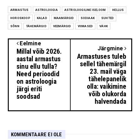
ARMASTUS
ASTROLOOGIA
ASTROLOOGILINE ISELOOM
HELLUS
HOROSKOOP
KALAD
MAAMÄRGID
SODIAAK
SUHTED
SÕNN
TÄHEMÄRGID
VEEMÄRGID
VIIMASED
VÄHK
Eelmine
Järgmine
Millal võib 2026.
Armastuses tuleb
aastal armastus
sellel tähemärgil
sinu ellu tulla?
23. mail väga
Need perioodid
tähelepanelik
on astroloogia
olla: vaikimine
järgi eriti
võib olukorda
soodsad
halvendada
KOMMENTAARE EI OLE