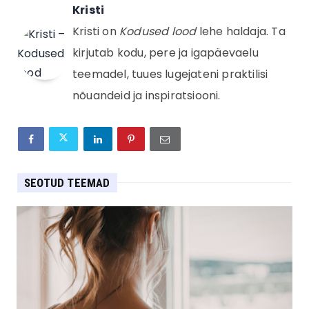
Kristi
Kristi on
Kodused lood
lehe haldaja. Ta
kirjutab kodu, pere ja igapäevaelu
teemadel, tuues lugejateni praktilisi
nõuandeid ja inspiratsiooni.
SEOTUD TEEMAD