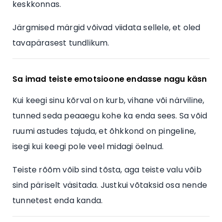
keskkonnas.
Järgmised märgid võivad viidata sellele, et oled
tavapärasest tundlikum.
Sa imad teiste emotsioone endasse nagu käsn
Kui keegi sinu kõrval on kurb, vihane või närviline,
tunned seda peaaegu kohe ka enda sees. Sa võid
ruumi astudes tajuda, et õhkkond on pingeline,
isegi kui keegi pole veel midagi öelnud.
Teiste rõõm võib sind tõsta, aga teiste valu võib
sind päriselt väsitada. Justkui võtaksid osa nende
tunnetest enda kanda.