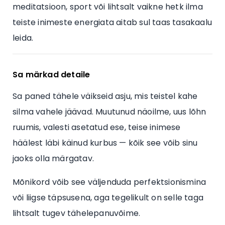
meditatsioon, sport või lihtsalt vaikne hetk ilma
teiste inimeste energiata aitab sul taas tasakaalu
leida.
Sa märkad detaile
Sa paned tähele väikseid asju, mis teistel kahe
silma vahele jäävad. Muutunud näoilme, uus lõhn
ruumis, valesti asetatud ese, teise inimese
häälest läbi käinud kurbus — kõik see võib sinu
jaoks olla märgatav.
Mõnikord võib see väljenduda perfektsionismina
või liigse täpsusena, aga tegelikult on selle taga
lihtsalt tugev tähelepanuvõime.