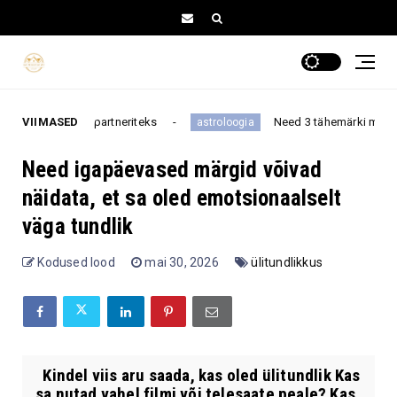
 partneriteks
VIIMASED
Need 3 tähemärki muretsevad vananemis
astroloogia
Need igapäevased märgid võivad
näidata, et sa oled emotsionaalselt
väga tundlik
Kodused lood
mai 30, 2026
ülitundlikkus
Kindel viis aru saada, kas oled ülitundlik Kas
sa nutad vahel filmi või telesaate peale? Kas