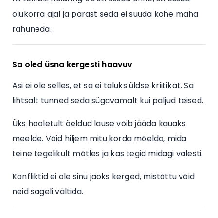
olukorra ajal ja pärast seda ei suuda kohe maha
rahuneda.
Sa oled üsna kergesti haavuv
Asi ei ole selles, et sa ei taluks üldse kriitikat. Sa
lihtsalt tunned seda sügavamalt kui paljud teised.
Üks hooletult öeldud lause võib jääda kauaks
meelde. Võid hiljem mitu korda mõelda, mida
teine tegelikult mõtles ja kas tegid midagi valesti.
Konfliktid ei ole sinu jaoks kerged, mistõttu võid
neid sageli vältida.