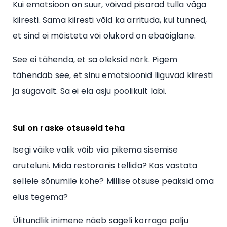
Kui emotsioon on suur, võivad pisarad tulla väga
kiiresti. Sama kiiresti võid ka ärrituda, kui tunned,
et sind ei mõisteta või olukord on ebaõiglane.
See ei tähenda, et sa oleksid nõrk. Pigem
tähendab see, et sinu emotsioonid liiguvad kiiresti
ja sügavalt. Sa ei ela asju poolikult läbi.
Sul on raske otsuseid teha
Isegi väike valik võib viia pikema sisemise
aruteluni. Mida restoranis tellida? Kas vastata
sellele sõnumile kohe? Millise otsuse peaksid oma
elus tegema?
Ülitundlik inimene näeb sageli korraga palju