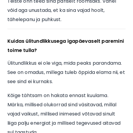
Teiste õnn teeb sind päriselt rõõmsaks. Vahel
võid aga unustada, et ka sina vajad hoolt,
tähelepanu ja puhkust.
Kuidas ülitundlikkusega igapäevaselt paremini
toime tulla?
Ülitundlikkus ei ole viga, mida peaks parandama.
See on omadus, millega tuleb õppida elama nii, et
see sind ei kurnaks.
Kõige tähtsam on hakata ennast kuulama.
Märka, millised olukorrad sind väsitavad, millal
vajad vaikust, millised inimesed võtavad sinult
liiga palju energiat ja millised tegevused aitavad
sul taastuda.