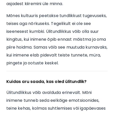
asjadest kiiremini üle minna.
Mõnes kultuuris peetakse tundlikkust tugevuseks,
teises aga nõrkuseks. Tegelikult ei ole see
iseenesest kumbki. Ülitundlikkus võib olla suur
kingitus, kui inimene õpib ennast mõistma ja oma
piire hoidma. Samas võib see muutuda kurnavaks,
kui inimene elab pidevalt teiste tunnete, müra,
pingete ja ootuste keskel.
Kuidas aru saada, kas oled ülitundlik?
Ülitundlikkus võib avalduda erinevalt. Mõni
inimene tunneb seda eelkõige emotsioonides,
teine kehas, kolmas suhtlemises või igapäevases