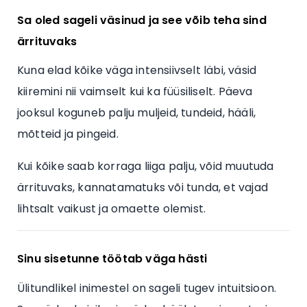
Sa oled sageli väsinud ja see võib teha sind
ärrituvaks
Kuna elad kõike väga intensiivselt läbi, väsid
kiiremini nii vaimselt kui ka füüsiliselt. Päeva
jooksul koguneb palju muljeid, tundeid, hääli,
mõtteid ja pingeid.
Kui kõike saab korraga liiga palju, võid muutuda
ärrituvaks, kannatamatuks või tunda, et vajad
lihtsalt vaikust ja omaette olemist.
Sinu sisetunne töötab väga hästi
Ülitundlikel inimestel on sageli tugev intuitsioon.