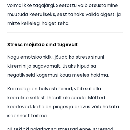
võimalikke tagajärgi. Seetõttu võib otsustamine
muutuda keeruliseks, sest tahaks valida õigesti ja
mitte kellelegi haiget teha.
Stress mõjutab sind tugevalt
Nagu emotsioonidki, jõuab ka stress sinuni
kiiremini ja sügavamalt. Lisaks kipud sa
negatiivseid kogemusi kaua meeles hoidma.
Kui midagi on halvasti läinud, võib sul olla
keeruline sellest lihtsalt üle saada. Mõtted
keerlevad, keha on pinges ja ärevus võib hakata
iseennast toitma.
Nii tekibki nõiaring: sa stressad enne, stressad