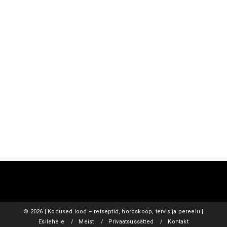
©
2026 | Kodused lood – retseptid, horoskoop, tervis ja pereelu |
Esilehele
Meist
Privaatsussätted
Kontakt