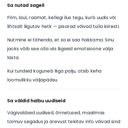
Sa nutad sageli
Film, laul, raamat, kellegi ilus tegu, kurb uudis või
lihtsalt liigutav hetk — pisarad võivad tulla kiiresti.
Nutmine ei tähenda, et sa ei saa hakkama. Sinu
jaoks võib see olla viis liigseid emotsioone välja
lasta.
Kui tundeid koguneb liiga palju, otsib keha
loomulikku väljapääsu.
Sa väldid halbu uudiseid
Vägivaldsed uudised, õnnetused, maailmas
toimuv segadus ja ärevust tekitav info võivad sind