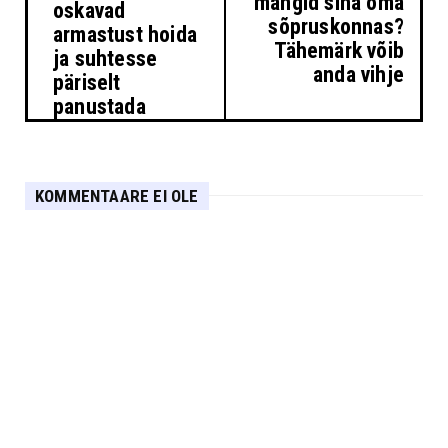
mängid sina oma
oskavad
sõpruskonnas?
armastust hoida
Tähemärk võib
ja suhtesse
anda vihje
päriselt
panustada
KOMMENTAARE EI OLE