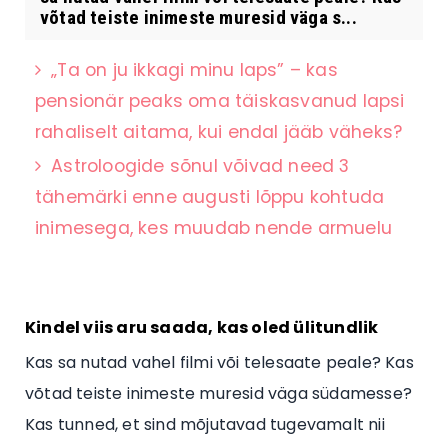
võtad teiste inimeste muresid väga s...
„Ta on ju ikkagi minu laps” – kas
pensionär peaks oma täiskasvanud lapsi
rahaliselt aitama, kui endal jääb väheks?
Astroloogide sõnul võivad need 3
tähemärki enne augusti lõppu kohtuda
inimesega, kes muudab nende armuelu
Kindel viis aru saada, kas oled ülitundlik
Kas sa nutad vahel filmi või telesaate peale? Kas
võtad teiste inimeste muresid väga südamesse?
Kas tunned, et sind mõjutavad tugevamalt nii