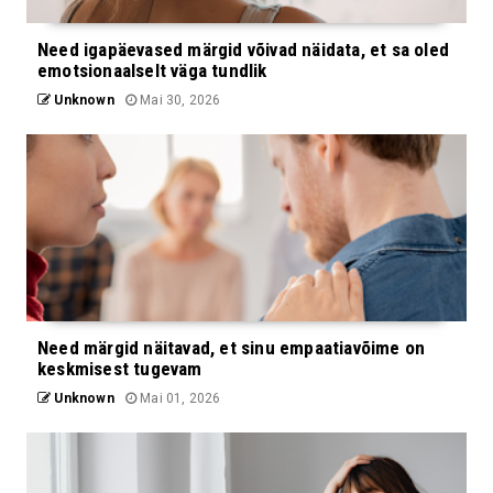
Need igapäevased märgid võivad näidata, et sa oled
emotsionaalselt väga tundlik
Unknown
Mai 30, 2026
Need märgid näitavad, et sinu empaatiavõime on
keskmisest tugevam
Unknown
Mai 01, 2026