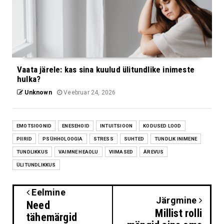
Vaata järele: kas sina kuulud ülitundlike inimeste
hulka?
Unknown
Veebruar 24, 2026
EMOTSIOONID
ENESEHOID
INTUITSIOON
KODUSED LOOD
PIIRID
PSÜHHOLOOGIA
STRESS
SUHTED
TUNDLIK INIMENE
TUNDLIKKUS
VAIMNE HEAOLU
VIIMASED
ÄREVUS
ÜLITUNDLIKKUS
Eelmine
Järgmine
Need
Millist rolli
tähemärgid