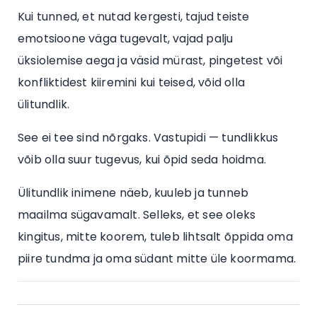
Kui tunned, et nutad kergesti, tajud teiste
emotsioone väga tugevalt, vajad palju
üksiolemise aega ja väsid mürast, pingetest või
konfliktidest kiiremini kui teised, võid olla
ülitundlik.
See ei tee sind nõrgaks. Vastupidi — tundlikkus
võib olla suur tugevus, kui õpid seda hoidma.
Ülitundlik inimene näeb, kuuleb ja tunneb
maailma sügavamalt. Selleks, et see oleks
kingitus, mitte koorem, tuleb lihtsalt õppida oma
piire tundma ja oma südant mitte üle koormama.