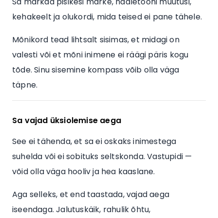
Sa märkad pisikesi märke, hääletooni muutusi,
kehakeelt ja olukordi, mida teised ei pane tähele.
Mõnikord tead lihtsalt sisimas, et midagi on
valesti või et mõni inimene ei räägi päris kogu
tõde. Sinu sisemine kompass võib olla väga
täpne.
Sa vajad üksiolemise aega
See ei tähenda, et sa ei oskaks inimestega
suhelda või ei sobituks seltskonda. Vastupidi —
võid olla väga hooliv ja hea kaaslane.
Aga selleks, et end taastada, vajad aega
iseendaga. Jalutuskäik, rahulik õhtu,