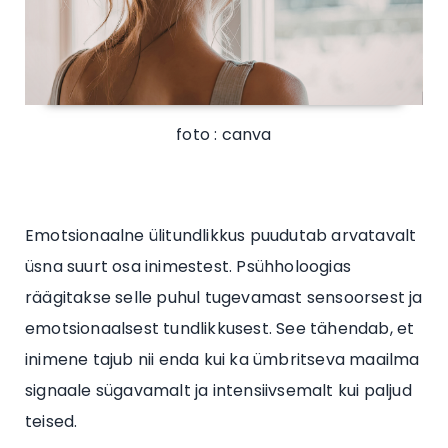
foto : canva
Emotsionaalne ülitundlikkus puudutab arvatavalt
üsna suurt osa inimestest. Psühholoogias
räägitakse selle puhul tugevamast sensoorsest ja
emotsionaalsest tundlikkusest. See tähendab, et
inimene tajub nii enda kui ka ümbritseva maailma
signaale sügavamalt ja intensiivsemalt kui paljud
teised.