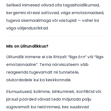
Sellised inimesed võivad olla tagasihoidlikumad,
kergemini stressi sattuvad, väga emotsionaalsed,
tugeva sisemaailmaga või vastupidi — vahel ka
väga väljendusrikkad.
Mis on ülitundlikkus?
Ülitundlik inimene ei ole lihtsalt “liiga õrn” või “liiga
emotsionaalne”. Tema närvisüsteem võib
reageerida tugevamalt nii tunnetele,
olukordadele kui ka keskkonnale.
Elumuutused, kolimine, lahkuminek, konfliktid või
järsud pöörded võivad teda mõjutada palju
sügavamalt kui neid inimesi, kes suudavad