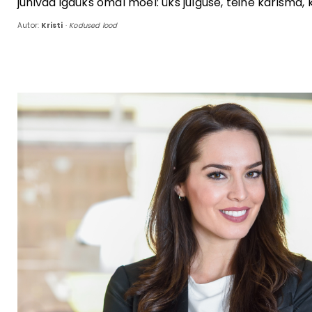
juhivad igaüks omal moel: üks julguse, teine karisma, ko
Autor:
Kristi
·
Kodused lood