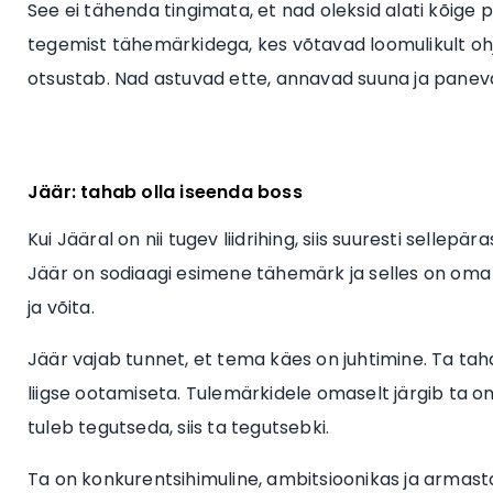
See ei tähenda tingimata, et nad oleksid alati kõige
tegemist tähemärkidega, kes võtavad loomulikult ohj
otsustab. Nad astuvad ette, annavad suuna ja paneva
Jäär: tahab olla iseenda boss
Kui Jääral on nii tugev liidrihing, siis suuresti sellepära
Jäär on sodiaagi esimene tähemärk ja selles on oma 
ja võita.
Jäär vajab tunnet, et tema käes on juhtimine. Ta tahab
liigse ootamiseta. Tulemärkidele omaselt järgib ta oma
tuleb tegutseda, siis ta tegutsebki.
Ta on konkurentsihimuline, ambitsioonikas ja armastab