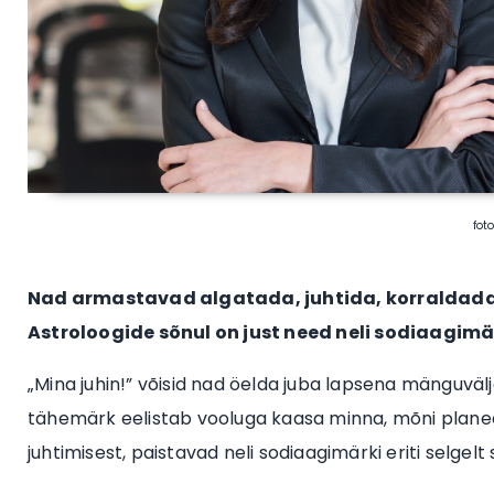
fot
Nad armastavad algatada, juhtida, korraldada j
Astroloogide sõnul on just need neli sodiaagimä
„Mina juhin!” võisid nad öelda juba lapsena mänguvälja
tähemärk eelistab vooluga kaasa minna, mõni planeeri
juhtimisest, paistavad neli sodiaagimärki eriti selgelt 