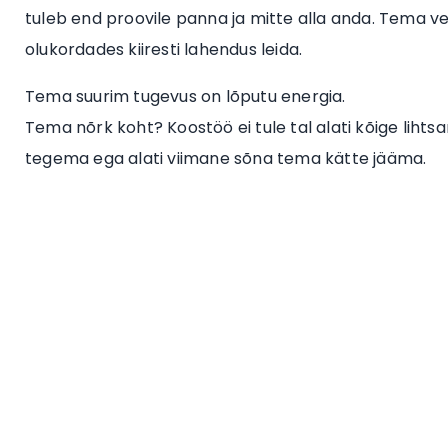
tuleb end proovile panna ja mitte alla anda. Tema ver
olukordades kiiresti lahendus leida.
Tema suurim tugevus on lõputu energia.
Tema nõrk koht? Koostöö ei tule tal alati kõige lihts
tegema ega alati viimane sõna tema kätte jääma.