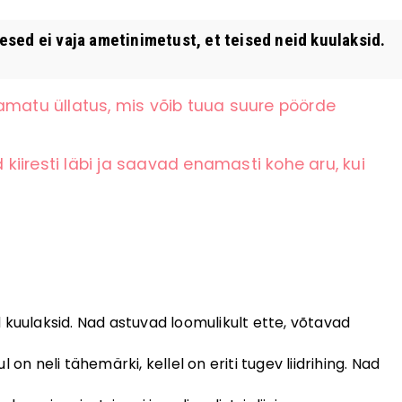
sed ei vaja ametinimetust, et teised neid kuulaksid.
amatu üllatus, mis võib tuua suure pöörde
iiresti läbi ja saavad enamasti kohe aru, kui
 kuulaksid. Nad astuvad loomulikult ette, võtavad
on neli tähemärki, kellel on eriti tugev liidrihing. Nad