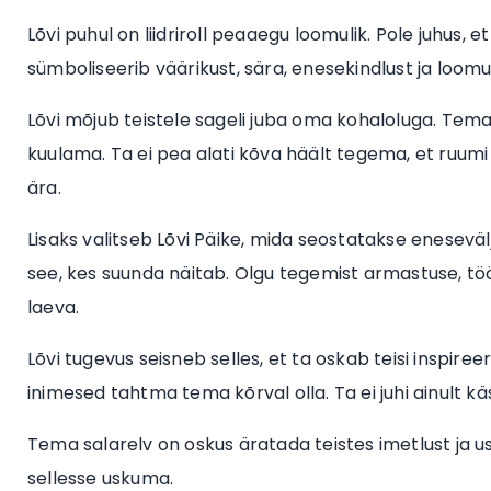
Lõvi puhul on liidriroll peaaegu loomulik. Pole juhus,
sümboliseerib väärikust, sära, enesekindlust ja loomul
Lõvi mõjub teistele sageli juba oma kohaloluga. Tem
kuulama. Ta ei pea alati kõva häält tegema, et ruum
ära.
Lisaks valitseb Lõvi Päike, mida seostatakse enesevälj
see, kes suunda näitab. Olgu tegemist armastuse, töö
laeva.
Lõvi tugevus seisneb selles, et ta oskab teisi inspir
inimesed tahtma tema kõrval olla. Ta ei juhi ainult 
Tema salarelv on oskus äratada teistes imetlust ja usa
sellesse uskuma.