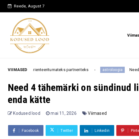
Reede, August 7
Viima
teeritumateks partneriteks
VIIMASED
Need 3 tähemärki muretsev
astroloogia
Need 4 tähemärki on sündinud li
enda kätte
Kodused lood
mai 11, 2026
Viimased
Facebook
Twitter
Linkedin
Pint