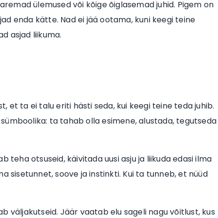
 paremad ülemused või kõige õiglasemad juhid. Pigem on
ad enda kätte. Nad ei jää ootama, kuni keegi teine
d asjad liikuma.
st, et ta ei talu eriti hästi seda, kui keegi teine teda juhib.
sümboolika: ta tahab olla esimene, alustada, tegutseda
 teha otsuseid, käivitada uusi asju ja liikuda edasi ilma
 sisetunnet, soove ja instinkti. Kui ta tunneb, et nüüd
 väljakutseid. Jäär vaatab elu sageli nagu võitlust, kus