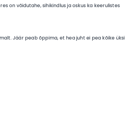
es on võidutahe, sihikindlus ja oskus ka keerulistes
amalt. Jäär peab õppima, et hea juht ei pea kõike üksi