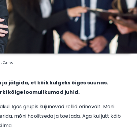
o : Canva
a jälgida, et kõik kulgeks õiges suunas.
rki kõige loomulikumad juhid.
kul. Igas grupis kujunevad rollid erinevalt. Mõni
da, mõni hoolitseda ja toetada. Aga kui jutt käib
silma.