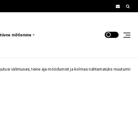
itiivne mõtlemine
e aja möödumist ja kolmas nähtamatuks muutumist
„Ma olen 5
70+