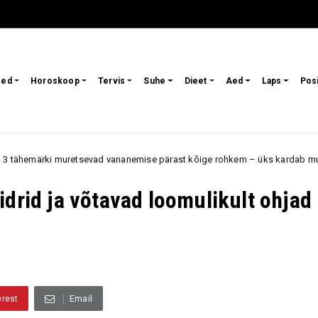
sed
Horoskoop
Tervis
Suhe
Dieet
Aed
Laps
Pos
ad vananemise pärast kõige rohkem – üks kardab muutusi välimuses, tein
idrid ja võtavad loomulikult ohjad
erest
Email