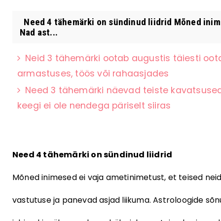
Need 4 tähemärki on sündinud liidrid Mõned inime
Nad ast...
Neid 3 tähemärki ootab augustis täiesti oot
armastuses, töös või rahaasjades
Need 3 tähemärki näevad teiste kavatsused k
keegi ei ole nendega päriselt siiras
Need 4 tähemärki on sündinud liidrid
Mõned inimesed ei vaja ametinimetust, et teised neid
vastutuse ja panevad asjad liikuma. Astroloogide sõnul 