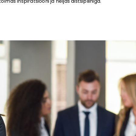
lmas inspiratsiooni ja neljas distsipliiniga.