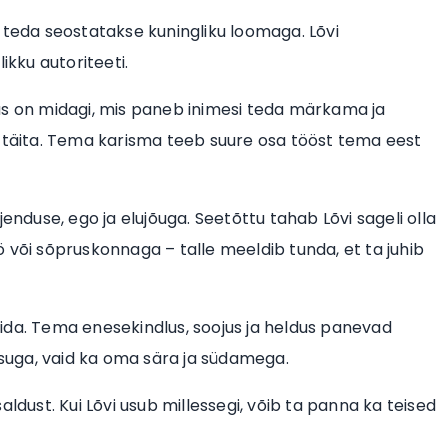
 et teda seostatakse kuningliku loomaga. Lõvi
ikku autoriteeti.
as on midagi, mis paneb inimesi teda märkama ja
i täita. Tema karisma teeb suure osa tööst tema eest
enduse, ego ja elujõuga. Seetõttu tahab Lõvi sageli olla
 või sõpruskonnaga – talle meeldib tunda, et ta juhib
eerida. Tema enesekindlus, soojus ja heldus panevad
käsuga, vaid ka oma sära ja südamega.
ldust. Kui Lõvi usub millessegi, võib ta panna ka teised