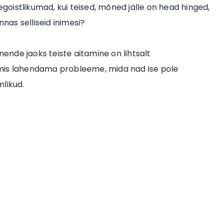
oistlikumad, kui teised, mõned jälle on head hinged,
nnas selliseid inimesi?
nende jaoks teiste aitamine on lihtsalt
lmis lahendama probleeme, mida nad ise pole
likud.