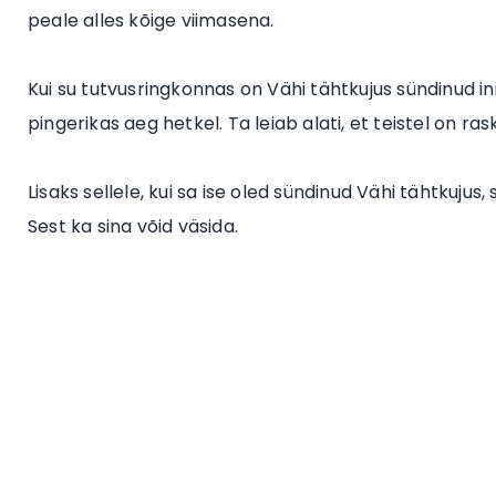
peale alles kõige viimasena.
Kui su tutvusringkonnas on Vähi tähtkujus sündinud inime
pingerikas aeg hetkel. Ta leiab alati, et teistel on ras
Lisaks sellele, kui sa ise oled sündinud Vähi tähtkujus
Sest ka sina võid väsida.