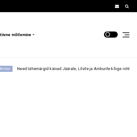
itiivne mõtlemine
ähemärgid käivad Jäärale, Lõvile ja Amburile kõige rohkem närvidele