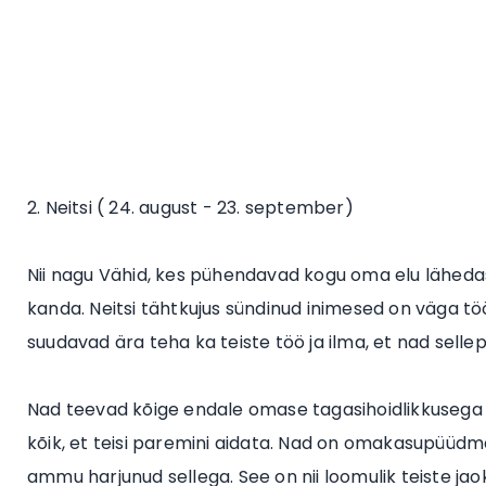
2. Neitsi ( 24. august - 23. september)
Nii nagu Vähid, kes pühendavad kogu oma elu lähedas
kanda. Neitsi tähtkujus sündinud inimesed on väga töö
suudavad ära teha ka teiste töö ja ilma, et nad selle
Nad teevad kõige endale omase tagasihoidlikkusega ja
kõik, et teisi paremini aidata. Nad on omakasupüüdma
ammu harjunud sellega. See on nii loomulik teiste ja