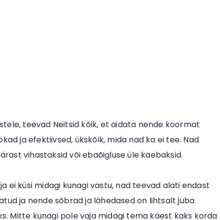
tele, teevad Neitsid kõik, et aidata nende koormat
kad ja efektiivsed, ükskõik, mida nad ka ei tee. Nad
pärast vihastaksid või ebaõigluse üle kaebaksid.
 ei küsi midagi kunagi vastu, nad teevad alati endast
tud ja nende sõbrad ja lähedased on lihtsalt juba
oks. Mitte kunagi pole vaja midagi tema käest kaks korda