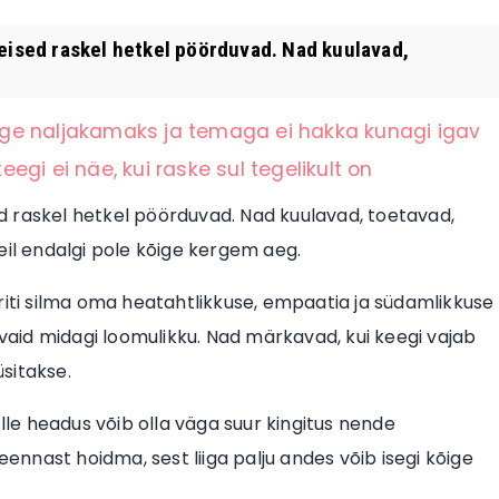
teised raskel hetkel pöörduvad. Nad kuulavad,
ge naljakamaks ja temaga ei hakka kunagi igav
eegi ei näe, kui raske sul tegelikult on
sed raskel hetkel pöörduvad. Nad kuulavad, toetavad,
 neil endalgi pole kõige kergem aeg.
riti silma oma heatahtlikkuse, empaatia ja südamlikkuse
 vaid midagi loomulikku. Nad märkavad, kui keegi vajab
üsitakse.
elle headus võib olla väga suur kingitus nende
nnast hoidma, sest liiga palju andes võib isegi kõige