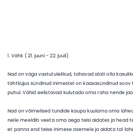
1. Vähk ( 21. juuni - 22. juuli)
Nad on väga vastutulelikud, tahavad alati olla kasuliku
tähtkujus sündinud inimestel on kaasasündinud soov t
puhul. Vähid eelistavad kulutada oma raha nende jao
Nad on võimelised tundide kaupa kuulama oma lähedas
neile meeldib veeta oma aega teisi aidates ja head 
et panna end teise inimese asemele ja aidata tal lah