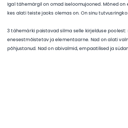
Igal tähemärgil on omad iseloomujooned. Mõned on eg
kes alati teiste jaoks olemas on. On sinu tutvusringko
3 tähemärki paistavad silma selle kirjelduse poolest: 
enesestmõistetav ja elementaarne. Nad on alati va
põhjustanud. Nad on abivalmid, empaatilised ja südam