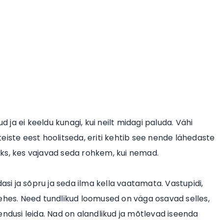
d ja ei keeldu kunagi, kui neilt midagi paluda. Vähi
eiste eest hoolitseda, eriti kehtib see nende lähedaste
ks, kes vajavad seda rohkem, kui nemad.
i ja sõpru ja seda ilma kella vaatamata. Vastupidi,
tehes. Need tundlikud loomused on väga osavad selles,
endusi leida. Nad on alandlikud ja mõtlevad iseenda