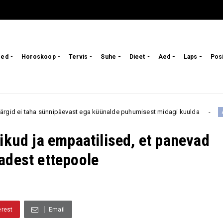
sed
Horoskoop
Tervis
Suhe
Dieet
Aed
Laps
Pos
nnipäevast ega küünalde puhumisest midagi kuulda
Need t
Ambur
ikud ja empaatilised, et panevad
adest ettepoole
erest
Email