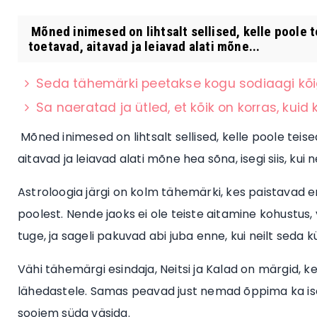
Mõned inimesed on lihtsalt sellised, kelle poole 
toetavad, aitavad ja leiavad alati mõne...
Seda tähemärki peetakse kogu sodiaagi kõi
Sa naeratad ja ütled, et kõik on korras, kuid k
Mõned inimesed on lihtsalt sellised, kelle poole tei
aitavad ja leiavad alati mõne hea sõna, isegi siis, kui
Astroloogia järgi on kolm tähemärki, kes paistavad e
poolest. Nende jaoks ei ole teiste aitamine kohustus,
tuge, ja sageli pakuvad abi juba enne, kui neilt seda k
Vähi tähemärgi esindaja, Neitsi ja Kalad on märgid, k
lähedastele. Samas peavad just nemad õppima ka isee
soojem süda väsida.