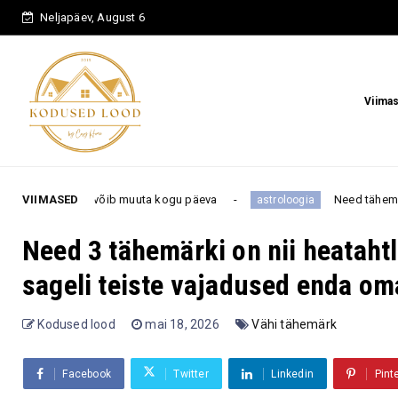
Neljapäev, August 6
Viima
us võib muuta kogu päeva
VIIMASED
Need tähemärgid ei taha sü
astroloogia
Need 3 tähemärki on nii heatahtl
sageli teiste vajadused enda om
Kodused lood
mai 18, 2026
Vähi tähemärk
Facebook
Twitter
Linkedin
Pint