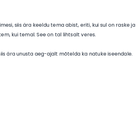
si, siis ära keeldu tema abist, eriti, kui sul on raske ja
kem, kui temal. See on tal lihtsalt veres.
, siis ära unusta aeg-ajalt mõtelda ka natuke iseendale.