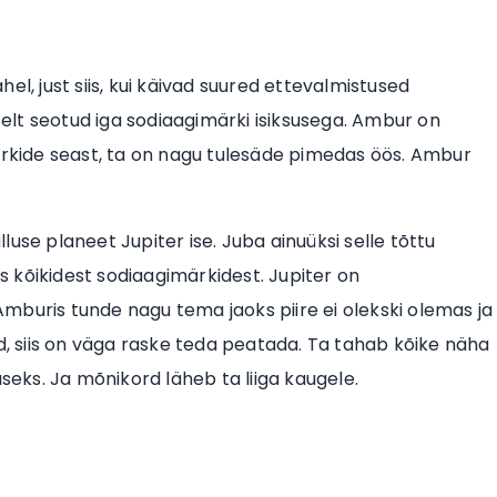
el, just siis, kui käivad suured ettevalmistused
lt seotud iga sodiaagimärki isiksusega. Ambur on
märkide seast, ta on nagu tulesäde pimedas öös. Ambur
use planeet Jupiter ise. Juba ainuüksi selle tõttu
 kõikidest sodiaagimärkidest. Jupiter on
mburis tunde nagu tema jaoks piire ei olekski olemas ja
ud, siis on väga raske teda peatada. Ta tahab kõike näha
useks. Ja mõnikord läheb ta liiga kaugele.