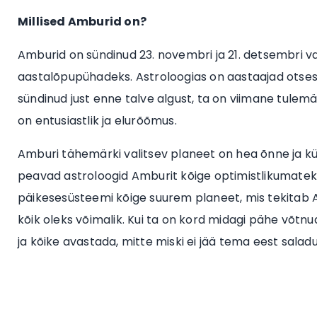
Millised Amburid on?
Amburid on sündinud 23. novembri ja 21. detsembri vah
aastalõpupühadeks. Astroloogias on aastaajad otsese
sündinud just enne talve algust, ta on viimane tule
on entusiastlik ja elurõõmus.
Amburi tähemärki valitsev planeet on hea õnne ja küll
peavad astroloogid Amburit kõige optimistlikumateks
päikesesüsteemi kõige suurem planeet, mis tekitab A
kõik oleks võimalik. Kui ta on kord midagi pähe võtn
ja kõike avastada, mitte miski ei jää tema eest salad