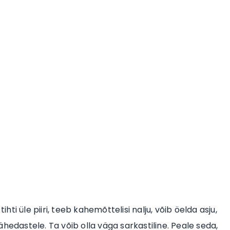
i üle piiri, teeb kahemõttelisi nalju, võib öelda asju,
hedastele. Ta võib olla väga sarkastiline. Peale seda,