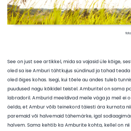
fot
See on just see artikkel, mida sa vajasid üle kõige, s
oled sa ise Amburi tähtkujus sündinud ja tahad teada s
oled õiges kohas. Isegi, kui tõele au andes tuleb tun
puudused nagu kõikidel teistel. Amburitel on sama pal
labradoril. Amburid meeldivad meile väga ja meil ei 
öelda, et Ambur võib teinekord täiesti ära kurnata nii v
paremaid või halvemaid tähemärke, igal sodiaagimärgi
halvem. Sama kehtib ka Amburite kohta, kellel on nii 