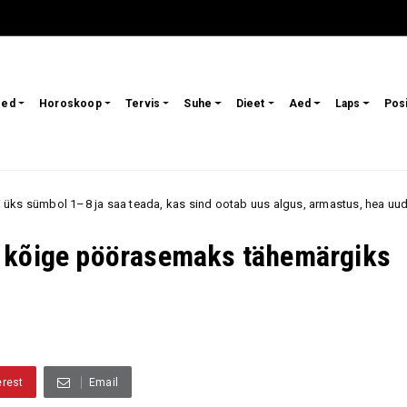
sed
Horoskoop
Tervis
Suhe
Dieet
Aed
Laps
Pos
saa teada, kas sind ootab uus algus, armastus, hea uudis või rohkem õnne
i kõige pöörasemaks tähemärgiks
erest
Email