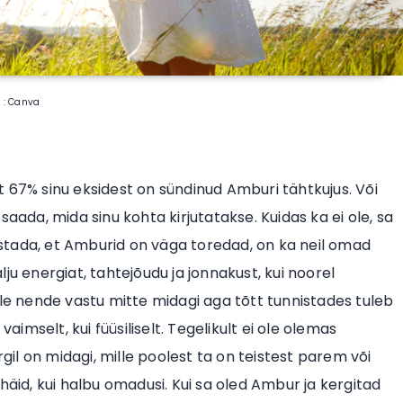
o : Canva
est 67% sinu eksidest on sündinud Amburi tähtkujus. Või
aada, mida sinu kohta kirjutatakse. Kuidas ka ei ole, sa
nistada, et Amburid on väga toredad, on ka neil omad
ju energiat, tahtejõudu ja jonnakust, kui noorel
ole nende vastu mitte midagi aga tõtt tunnistades tuleb
aimselt, kui füüsiliselt. Tegelikult ei ole olemas
l on midagi, mille poolest ta on teistest parem või
häid, kui halbu omadusi. Kui sa oled Ambur ja kergitad