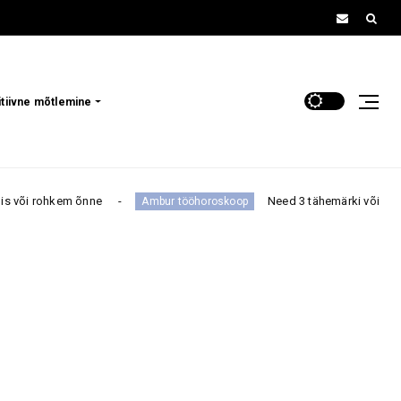
itiivne mõtlemine
Need 3 tähemärki võivad enne septembri algust
Ambur tööhoroskoop