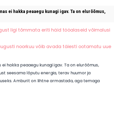
nas ei hakka peaaegu kunagi igav. Ta on elurõõmus,
st ligi tõmmata eriti häid tööalaseid võimalusi
 augusti noorkuu võib avada täiesti ootamatu uue
 ei hakka peaaegu kunagi igav. Ta on elurõõmus,
 just seesama lõputu energia, terav huumor ja
museks. Amburit on lihtne armastada, aga temaga