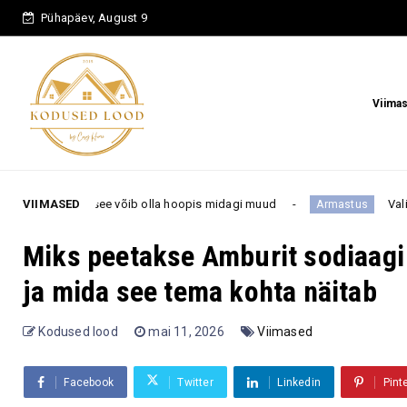
Pühapäev, August 9
Viima
e võib olla hoopis midagi muud
VIIMASED
Vali üks sümbol 1–8 ja 
Armastus
Miks peetakse Amburit sodiaag
ja mida see tema kohta näitab
Kodused lood
mai 11, 2026
Viimased
Facebook
Twitter
Linkedin
Pint