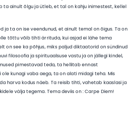
 ta ainult õlgu ja ütleb, et tal on kahju inimestest, kellel
 ja ta on ise veendunud, et ainult temal on õigus. Ta on
le tõttu võib tihti ärrituda, kui asjad ei lähe tema
elt on see ka põhjus, miks paljud diktaatorid on sündinud
 filosoofia ja spirituaalsuse vastu ja on jällegi kindel,
mused pimestavad teda, ta hellitab ennast
i ole kunagi vaba aega, ta on alati midagi teha. Mis
a harva kodus näeb. Ta reisib tihti, vahetab kaaslasi ja
õikidele välja tegema. Tema deviis on : Carpe Diem!