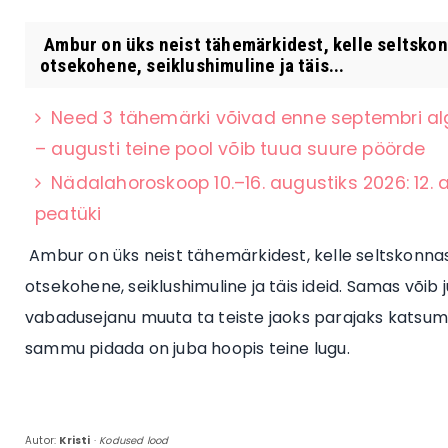
Ambur on üks neist tähemärkidest, kelle seltskon
otsekohene, seiklushimuline ja täis...
Need 3 tähemärki võivad enne septembri algu
– augusti teine pool võib tuua suure pöörde
Nädalahoroskoop 10.–16. augustiks 2026: 12.
peatüki
Ambur on üks neist tähemärkidest, kelle seltskonnas
otsekohene, seiklushimuline ja täis ideid. Samas võib
vabadusejanu muuta ta teiste jaoks parajaks katsu
sammu pidada on juba hoopis teine lugu.
Autor:
Kristi
·
Kodused lood