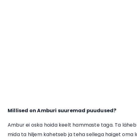
Millised on Amburi suuremad puudused?
Ambur ei oska hoida keelt hammaste taga. Ta läheb tiht
mida ta hiljem kahetseb ja teha sellega haiget oma lä