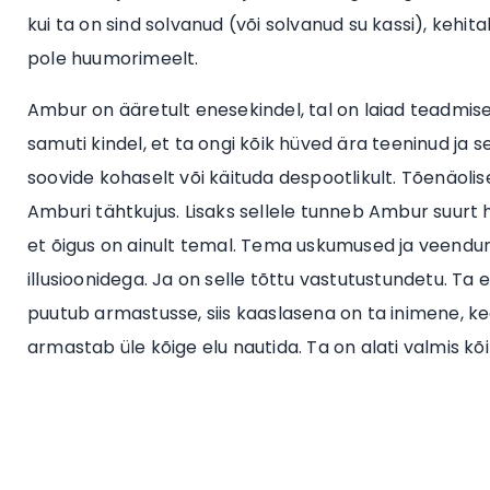
kui ta on sind solvanud (või solvanud su kassi), kehitab
pole huumorimeelt.
Ambur on ääretult enesekindel, tal on laiad teadmised
samuti kindel, et ta ongi kõik hüved ära teeninud ja sel
soovide kohaselt või käituda despootlikult. Tõenäolis
Amburi tähtkujus. Lisaks sellele tunneb Ambur suurt huvi
et õigus on ainult temal. Tema uskumused ja veendu
illusioonidega. Ja on selle tõttu vastutustundetu. Ta e
puutub armastusse, siis kaaslasena on ta inimene, ked
armastab üle kõige elu nautida. Ta on alati valmis k