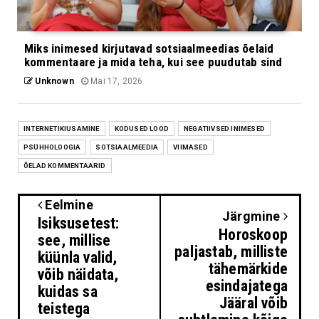
Miks inimesed kirjutavad sotsiaalmeedias õelaid
kommentaare ja mida teha, kui see puudutab sind
Unknown
Mai 17, 2026
INTERNETIKIUSAMINE
KODUSED LOOD
NEGATIIVSED INIMESED
PSÜHHOLOOGIA
SOTSIAALMEEDIA
VIIMASED
ÕELAD KOMMENTAARID
Eelmine
Järgmine
Isiksusetest:
Horoskoop
see, millise
paljastab, milliste
küünla valid,
tähemärkide
võib näidata,
esindajatega
kuidas sa
Jääral võib
teistega