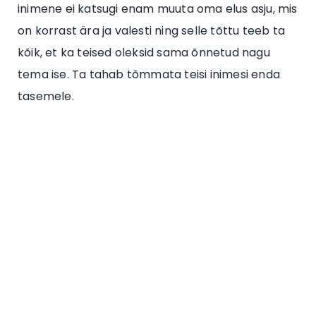
inimene ei katsugi enam muuta oma elus asju, mis
on korrast ära ja valesti ning selle tõttu teeb ta
kõik, et ka teised oleksid sama õnnetud nagu
tema ise. Ta tahab tõmmata teisi inimesi enda
tasemele.