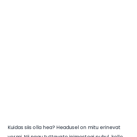
Kuidas siis olla hea? Headusel on mitu erinevat
vormi. Nii nagu tuttavate inimestegi puhul, kelle