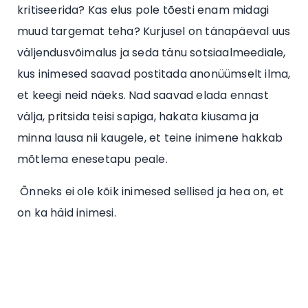
kritiseerida? Kas elus pole tõesti enam midagi
muud targemat teha? Kurjusel on tänapäeval uus
väljendusvõimalus ja seda tänu sotsiaalmeediale,
kus inimesed saavad postitada anonüümselt ilma,
et keegi neid näeks. Nad saavad elada ennast
välja, pritsida teisi sapiga, hakata kiusama ja
minna lausa nii kaugele, et teine inimene hakkab
mõtlema enesetapu peale.
Õnneks ei ole kõik inimesed sellised ja hea on, et
on ka häid inimesi.