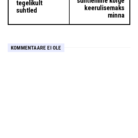
suhtlemine kõige
tegelikult
keerulisemaks
suhtled
minna
KOMMENTAARE EI OLE