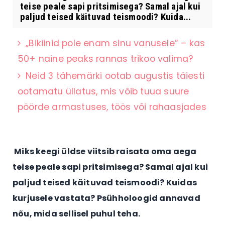
teise peale sapi pritsimisega? Samal ajal kui
paljud teised käituvad teismoodi? Kuida...
„Bikiinid pole enam sinu vanusele” – kas
50+ naine peaks rannas trikoo valima?
Neid 3 tähemärki ootab augustis täiesti
ootamatu üllatus, mis võib tuua suure
pöörde armastuses, töös või rahaasjades
Miks keegi üldse viitsib raisata oma aega
teise peale sapi pritsimisega? Samal ajal kui
paljud teised käituvad teismoodi? Kuidas
kurjusele vastata? Psühholoogid annavad
nõu, mida sellisel puhul teha.