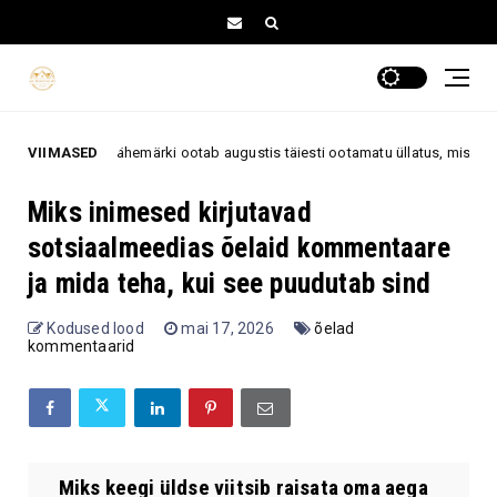
eid 3 tähemärki ootab augustis täiesti ootamatu üllatus, mis võib tuua suu
VIIMASED
Miks inimesed kirjutavad
sotsiaalmeedias õelaid kommentaare
ja mida teha, kui see puudutab sind
Kodused lood
mai 17, 2026
õelad
kommentaarid
Miks keegi üldse viitsib raisata oma aega