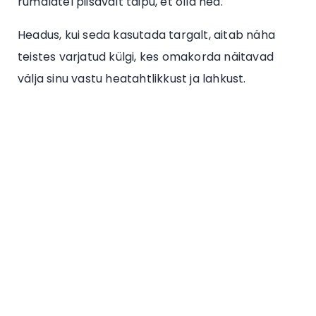
rumalatel piisavalt taipu, et olla hea.
Headus, kui seda kasutada targalt, aitab näha
teistes varjatud külgi, kes omakorda näitavad
välja sinu vastu heatahtlikkust ja lahkust.