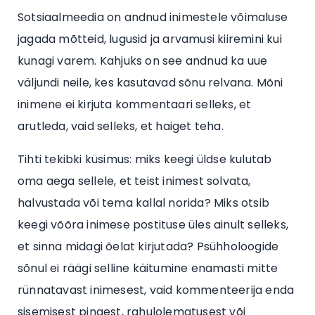
Sotsiaalmeedia on andnud inimestele võimaluse
jagada mõtteid, lugusid ja arvamusi kiiremini kui
kunagi varem. Kahjuks on see andnud ka uue
väljundi neile, kes kasutavad sõnu relvana. Mõni
inimene ei kirjuta kommentaari selleks, et
arutleda, vaid selleks, et haiget teha.
Tihti tekibki küsimus: miks keegi üldse kulutab
oma aega sellele, et teist inimest solvata,
halvustada või tema kallal norida? Miks otsib
keegi võõra inimese postituse üles ainult selleks,
et sinna midagi õelat kirjutada? Psühholoogide
sõnul ei räägi selline käitumine enamasti mitte
rünnatavast inimesest, vaid kommenteerija enda
sisemisest pingest, rahulolematusest või