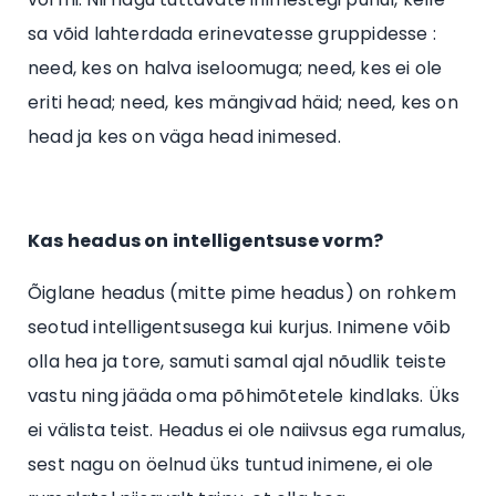
sa võid lahterdada erinevatesse gruppidesse :
need, kes on halva iseloomuga; need, kes ei ole
eriti head; need, kes mängivad häid; need, kes on
head ja kes on väga head inimesed.
Kas headus on intelligentsuse vorm?
Õiglane headus (mitte pime headus) on rohkem
seotud intelligentsusega kui kurjus. Inimene võib
olla hea ja tore, samuti samal ajal nõudlik teiste
vastu ning jääda oma põhimõtetele kindlaks. Üks
ei välista teist. Headus ei ole naiivsus ega rumalus,
sest nagu on öelnud üks tuntud inimene, ei ole