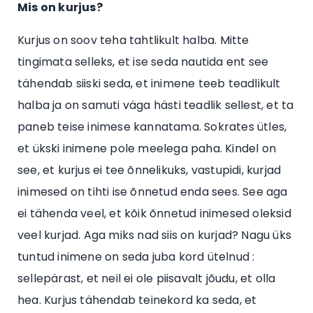
Mis on kurjus?
Kurjus on soov teha tahtlikult halba. Mitte
tingimata selleks, et ise seda nautida ent see
tähendab siiski seda, et inimene teeb teadlikult
halba ja on samuti väga hästi teadlik sellest, et ta
paneb teise inimese kannatama. Sokrates ütles,
et ükski inimene pole meelega paha. Kindel on
see, et kurjus ei tee õnnelikuks, vastupidi, kurjad
inimesed on tihti ise õnnetud enda sees. See aga
ei tähenda veel, et kõik õnnetud inimesed oleksid
veel kurjad. Aga miks nad siis on kurjad? Nagu üks
tuntud inimene on seda juba kord ütelnud :
sellepärast, et neil ei ole piisavalt jõudu, et olla
hea. Kurjus tähendab teinekord ka seda, et