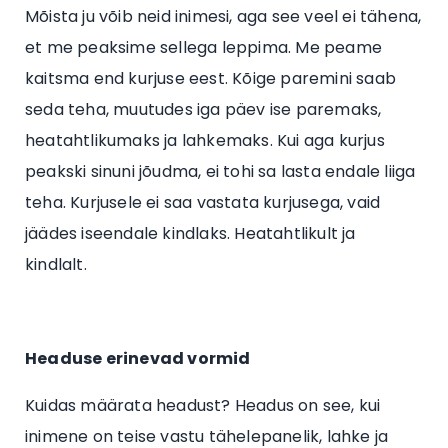
Mõista ju võib neid inimesi, aga see veel ei tähena,
et me peaksime sellega leppima. Me peame
kaitsma end kurjuse eest. Kõige paremini saab
seda teha, muutudes iga päev ise paremaks,
heatahtlikumaks ja lahkemaks. Kui aga kurjus
peakski sinuni jõudma, ei tohi sa lasta endale liiga
teha. Kurjusele ei saa vastata kurjusega, vaid
jäädes iseendale kindlaks. Heatahtlikult ja
kindlalt.
Headuse erinevad vormid
Kuidas määrata headust? Headus on see, kui
inimene on teise vastu tähelepanelik, lahke ja