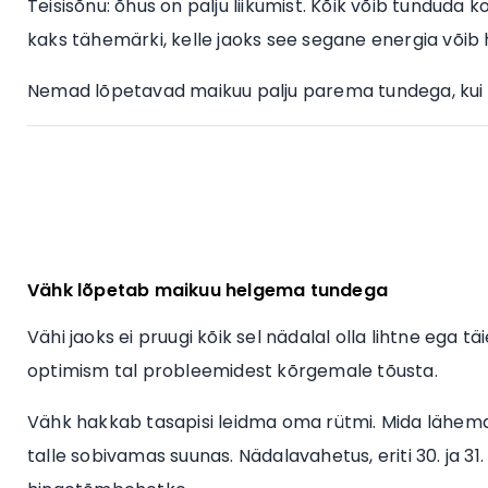
Teisisõnu: õhus on palju liikumist. Kõik võib tunduda 
kaks tähemärki, kelle jaoks see segane energia võib
Nemad lõpetavad maikuu palju parema tundega, kui 
Vähk lõpetab maikuu helgema tundega
Vähi jaoks ei pruugi kõik sel nädalal olla lihtne ega 
optimism tal probleemidest kõrgemale tõusta.
Vähk hakkab tasapisi leidma oma rütmi. Mida lähemal
talle sobivamas suunas. Nädalavahetus, eriti 30. ja 3