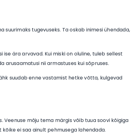
a suurimaks tugevuseks. Ta oskab inimesi ühendada,
ise ära arvavad. Kui miski on oluline, tuleb sellest
tida arusaamatusi nii armastuses kui sõpruses.
i Vähk suudab enne vastamist hetke võtta, kulgevad
ks. Veenuse mõju tema märgis võib tuua soovi kõigiga
 et kõike ei saa ainult pehmusega lahendada.