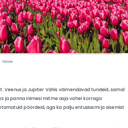
o : Canva
kult. Veenus ja Jupiter Vähis võimendavad tundeid, samal
s ja panna inimesi mitme asja vahel korraga
otamatuid pöördeid, aga ka palju entusiasmi ja sisemist