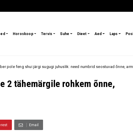
sed
Horoskoop
Tervis
Suhe
Dieet
Aed
Laps
Pos
järgi sugugi juhuslik: need numbrid seostuvad õnne, armastuse ja jõukuseg
le 2 tähemärgile rohkem õnne,
erest
Email