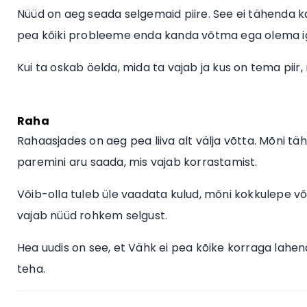
Nüüd on aeg seada selgemaid piire. See ei tähenda ka
pea kõiki probleeme enda kanda võtma ega olema ig
Kui ta oskab öelda, mida ta vajab ja kus on tema piir
Raha
Rahaasjades on aeg pea liiva alt välja võtta. Mõni täh
paremini aru saada, mis vajab korrastamist.
Võib-olla tuleb üle vaadata kulud, mõni kokkulepe võ
vajab nüüd rohkem selgust.
Hea uudis on see, et Vähk ei pea kõike korraga lahen
teha.