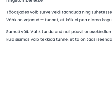
hingetõmbehetke.
Tööasjades võib surve veidi taanduda ning suhetesse 
Vähk on vajanud — tunnet, et kõik ei pea olema kogu a
Samuti võib Vähk tunda end neil päevil enesekindlamal
kuid sisimas võib tekkida tunne, et ta on taas iseen