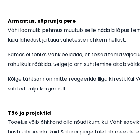
Armastus, sõprus ja pere
Vähi loomulik pehmus muutub selle nädala lõpus tem
luua lähedust ja tuua suhetesse rohkem hellust.
Samas ei tohiks Vähk eeldada, et teised tema vajadusi 
rahulikult rääkida. Selge ja õrn suhtlemine aitab väl
Kõige tähtsam on mitte reageerida liiga kiiresti. Ku
suhted palju kergemalt.
Töö ja projektid
Tööelus võib õhkkond olla nõudlikum, kui Vähk soovi
hästi läbi saada, kuid Saturni pinge tuletab meelde,