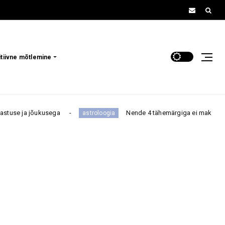
itiivne mõtlemine
a
Nende 4 tähemärgiga ei maksa niisama tüli norida, se
astroloogia