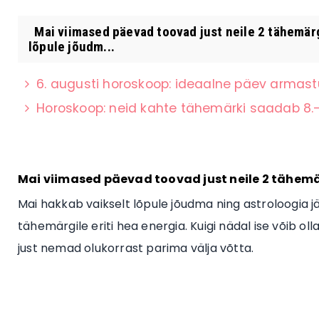
Mai viimased päevad toovad just neile 2 tähemärg
lõpule jõudm...
6. augusti horoskoop: ideaalne päev armas
Horoskoop: neid kahte tähemärki saadab 8.–
Mai viimased päevad toovad just neile 2 tähemä
Mai hakkab vaikselt lõpule jõudma ning astroloogia j
tähemärgile eriti hea energia. Kuigi nädal ise võib o
just nemad olukorrast parima välja võtta.