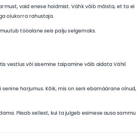
rmust, vaid enese hoidmist. Vähk võib mõista, et ta ei
a olukorra rahustaja.
, muutub tööalane seis palju selgemaks.
tis vestlus või sisemine taipamine võib aidata Vähil
i senine harjumus. Kõik, mis on seni ebamäärane olnud,
dama. Piisab sellest, kui ta julgeb esimese ausa sammu