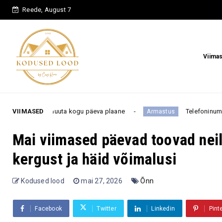
Reede, August 7
Viima
uuta kogu päeva plaane
VIIMASED
Telefoninumber pole feng shui 
Armastus
Mai viimased päevad toovad nei
kergust ja häid võimalusi
Kodused lood
mai 27, 2026
Õnn
Facebook
Twitter
Linkedin
Pint