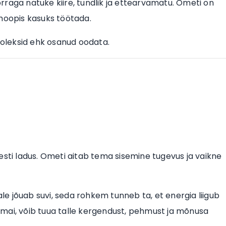
korraga natuke kiire, tundlik ja ettearvamatu. Ometi on
 hoopis kasuks töötada.
oleksid ehk osanud oodata.
täiesti ladus. Ometi aitab tema sisemine tugevus ja vaikne
e jõuab suvi, seda rohkem tunneb ta, et energia liigub
1. mai, võib tuua talle kergendust, pehmust ja mõnusa