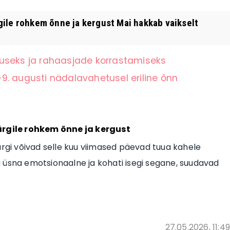
ile rohkem õnne ja kergust Mai hakkab vaikselt
tuseks ja rahaasjade korrastamiseks
9. augusti nädalavahetusel eriline õnn
rgile rohkem õnne ja kergust
ärgi võivad selle kuu viimased päevad tuua kahele
lla üsna emotsionaalne ja kohati isegi segane, suudavad
27.05.2026, 11:49