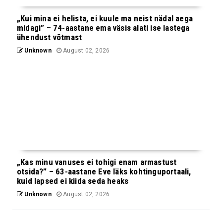
„Kui mina ei helista, ei kuule ma neist nädal aega
midagi” – 74-aastane ema väsis alati ise lastega
ühendust võtmast
Unknown
August 02, 2026
„Kas minu vanuses ei tohigi enam armastust
otsida?” – 63-aastane Eve läks kohtinguportaali,
kuid lapsed ei kiida seda heaks
Unknown
August 02, 2026