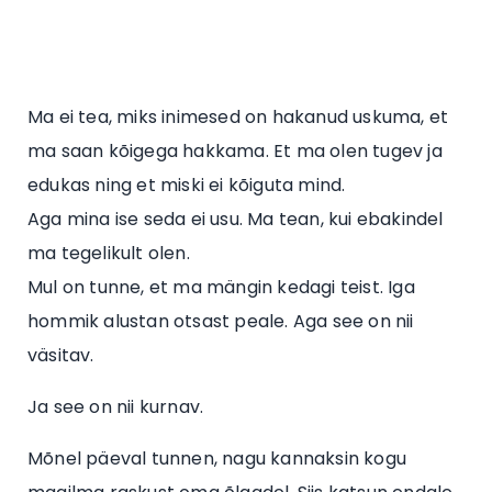
Ma ei tea, miks inimesed on hakanud uskuma, et
ma saan kõigega hakkama. Et ma olen tugev ja
edukas ning et miski ei kõiguta mind.
Aga mina ise seda ei usu. Ma tean, kui ebakindel
ma tegelikult olen.
Mul on tunne, et ma mängin kedagi teist. Iga
hommik alustan otsast peale. Aga see on nii
väsitav.
Ja see on nii kurnav.
Mõnel päeval tunnen, nagu kannaksin kogu