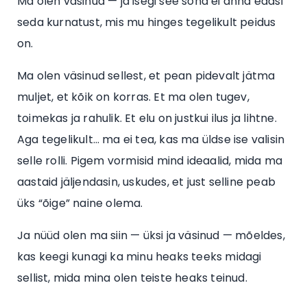
Ma olen väsinud — ja isegi see sõna ei anna edasi
seda kurnatust, mis mu hinges tegelikult peidus
on.
Ma olen väsinud sellest, et pean pidevalt jätma
muljet, et kõik on korras. Et ma olen tugev,
toimekas ja rahulik. Et elu on justkui ilus ja lihtne.
Aga tegelikult… ma ei tea, kas ma üldse ise valisin
selle rolli. Pigem vormisid mind ideaalid, mida ma
aastaid jäljendasin, uskudes, et just selline peab
üks “õige” naine olema.
Ja nüüd olen ma siin — üksi ja väsinud — mõeldes,
kas keegi kunagi ka minu heaks teeks midagi
sellist, mida mina olen teiste heaks teinud.