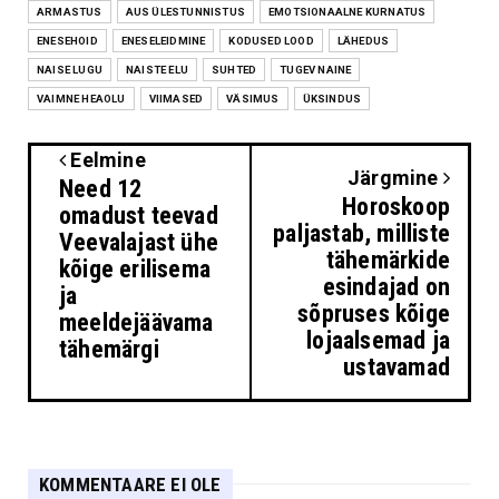
ARMASTUS
AUS ÜLESTUNNISTUS
EMOTSIONAALNE KURNATUS
ENESEHOID
ENESELEIDMINE
KODUSED LOOD
LÄHEDUS
NAISE LUGU
NAISTE ELU
SUHTED
TUGEV NAINE
VAIMNE HEAOLU
VIIMASED
VÄSIMUS
ÜKSINDUS
Eelmine
Järgmine
Need 12
Horoskoop
omadust teevad
paljastab, milliste
Veevalajast ühe
tähemärkide
kõige erilisema
esindajad on
ja
sõpruses kõige
meeldejäävama
lojaalsemad ja
tähemärgi
ustavamad
KOMMENTAARE EI OLE