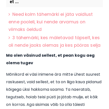
et ...
Need kolm tähemärki ei jäta vaidlust
enne pooleli, kui nende arvamus on
viimaks öeldud
3 tähemärki, kes mäletavad täpselt, kes
oli nende jaoks olemas ja kes pööras selja
Ma olen väsinud sellest, et pean kogu aeg
olema tugev
Mõnikord ei väsi inimene ära mitte ühest suurest
raskusest, vaid sellest, et ta on liiga kaua pidanud
kõigega üksi hakkama saama. Ta naeratab,
tegutseb, hoiab teisi püsti ja jätab mulje, et kõik
on korras. Aga sisimas võib ta olla täiesti