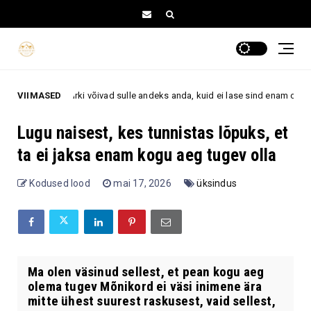
tähemärki võivad sulle andeks anda, kuid ei lase sind enam oma ellu tagasi
VIIMASED
Lugu naisest, kes tunnistas lõpuks, et
ta ei jaksa enam kogu aeg tugev olla
Kodused lood
mai 17, 2026
üksindus
Ma olen väsinud sellest, et pean kogu aeg
olema tugev Mõnikord ei väsi inimene ära
mitte ühest suurest raskusest, vaid sellest,