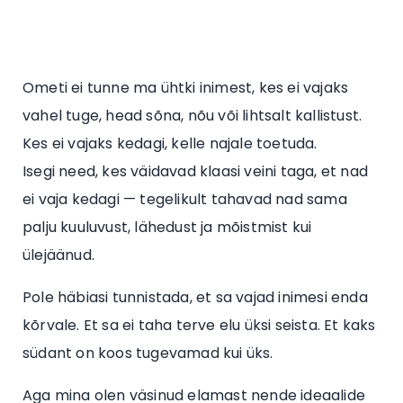
Ometi ei tunne ma ühtki inimest, kes ei vajaks
vahel tuge, head sõna, nõu või lihtsalt kallistust.
Kes ei vajaks kedagi, kelle najale toetuda.
Isegi need, kes väidavad klaasi veini taga, et nad
ei vaja kedagi — tegelikult tahavad nad sama
palju kuuluvust, lähedust ja mõistmist kui
ülejäänud.
Pole häbiasi tunnistada, et sa vajad inimesi enda
kõrvale. Et sa ei taha terve elu üksi seista. Et kaks
südant on koos tugevamad kui üks.
Aga mina olen väsinud elamast nende ideaalide