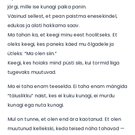
järgi, mille ise kunagi paika panin.
Väsinud sellest, et pean paistma enesekindel,
edukas ja alati hakkama saav.
Ma tahan ka, et keegi minu eest hoolitseks. Et
oleks keegi, kes paneks käed mu õlgadele ja
ütleks: “Ma olen siin.”
Keegi, kes hoiaks mind püsti siis, kui tormid liiga
tugevaks muutuvad.
Ma ei taha enam teeselda. Ei taha enam mängida
“täiuslikku” naist, kes ei kuku kunagi, ei murdu
kunagi ega nuta kunagi.
Mul on tunne, et olen end ära kaotanud. Et olen
muutunud kellekski, keda teised näha tahavad —