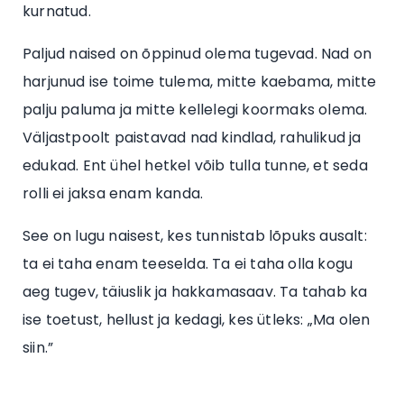
kurnatud.
Paljud naised on õppinud olema tugevad. Nad on
harjunud ise toime tulema, mitte kaebama, mitte
palju paluma ja mitte kellelegi koormaks olema.
Väljastpoolt paistavad nad kindlad, rahulikud ja
edukad. Ent ühel hetkel võib tulla tunne, et seda
rolli ei jaksa enam kanda.
See on lugu naisest, kes tunnistab lõpuks ausalt:
ta ei taha enam teeselda. Ta ei taha olla kogu
aeg tugev, täiuslik ja hakkamasaav. Ta tahab ka
ise toetust, hellust ja kedagi, kes ütleks: „Ma olen
siin.”