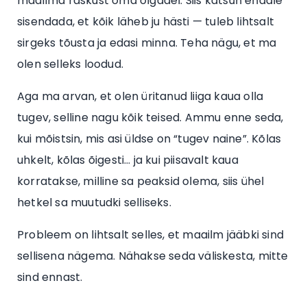
maailma raskust oma õlgadel. Siis katsun endale
sisendada, et kõik läheb ju hästi — tuleb lihtsalt
sirgeks tõusta ja edasi minna. Teha nägu, et ma
olen selleks loodud.
Aga ma arvan, et olen üritanud liiga kaua olla
tugev, selline nagu kõik teised. Ammu enne seda,
kui mõistsin, mis asi üldse on “tugev naine”. Kõlas
uhkelt, kõlas õigesti… ja kui piisavalt kaua
korratakse, milline sa peaksid olema, siis ühel
hetkel sa muutudki selliseks.
Probleem on lihtsalt selles, et maailm jääbki sind
sellisena nägema. Nähakse seda väliskesta, mitte
sind ennast.