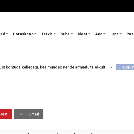
sed
Horoskoop
Tervis
Suhe
Dieet
Aed
Laps
Pos
gi, kes muudab nende armuelu täielikult
8. august toob
8. august
erest
Email