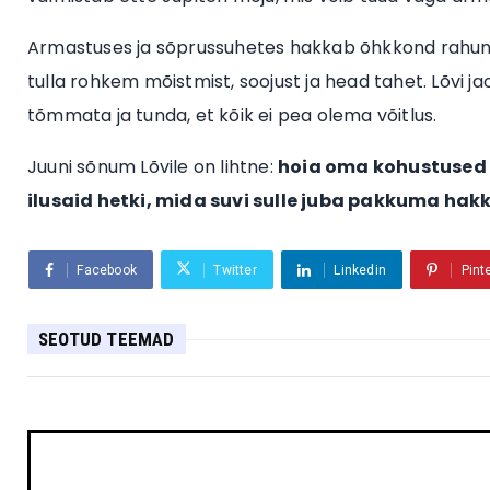
Armastuses ja sõprussuhetes hakkab õhkkond rahunema
tulla rohkem mõistmist, soojust ja head tahet. Lõvi jao
tõmmata ja tunda, et kõik ei pea olema võitlus.
Juuni sõnum Lõvile on lihtne:
hoia oma kohustused k
ilusaid hetki, mida suvi sulle juba pakkuma hak
Facebook
Twitter
Linkedin
Pint
SEOTUD TEEMAD