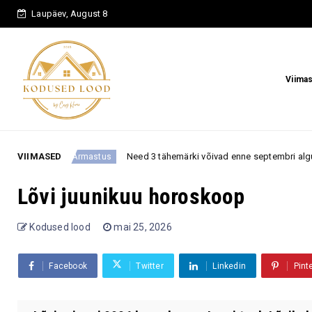
Laupäev, August 8
Viima
VIIMASED
Need 3 tähemärki võivad enne septembri algust kohtuda kellega
rmastus
Lõvi juunikuu horoskoop
Kodused lood
mai 25, 2026
Facebook
Twitter
Linkedin
Pint