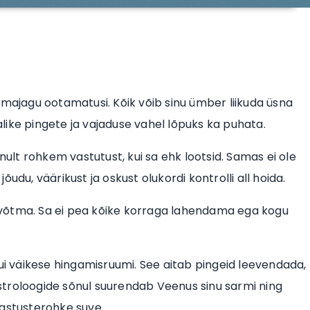
omajagu ootamatusi. Kõik võib sinu ümber liikuda üsna
malike pingete ja vajaduse vahel lõpuks ka puhata.
nult rohkem vastutust, kui sa ehk lootsid. Samas ei ole
jõudu, väärikust ja oskust olukordi kontrolli all hoida.
 võtma. Sa ei pea kõike korraga lahendama ega kogu
tkui väikese hingamisruumi. See aitab pingeid leevendada,
 Astroloogide sõnul suurendab Veenus sinu sarmi ning
mastusterohke suve.