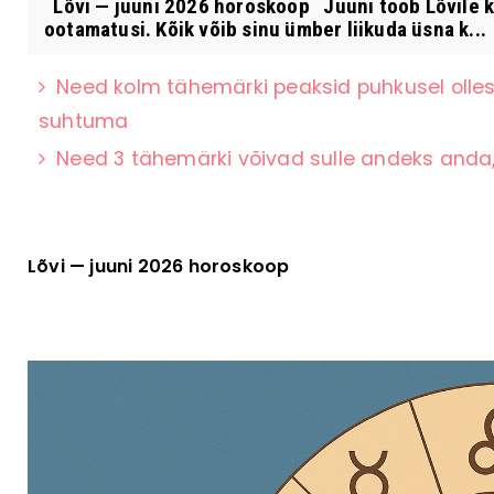
Lõvi — juuni 2026 horoskoop Juuni toob Lõvile k
ootamatusi. Kõik võib sinu ümber liikuda üsna k...
Need kolm tähemärki peaksid puhkusel olles
suhtuma
Need 3 tähemärki võivad sulle andeks anda,
Lõvi — juuni 2026 horoskoop