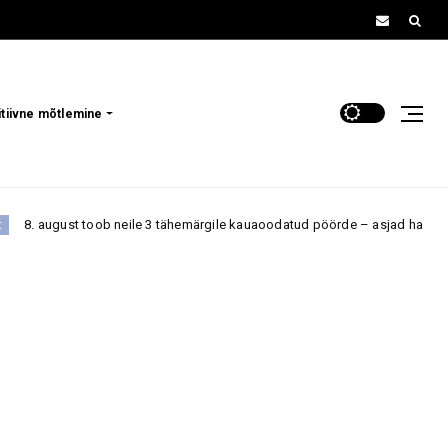
itiivne mõtlemine
 neile 3 tähemärgile kauaoodatud pöörde – asjad hakkavad lõpuks liikuma