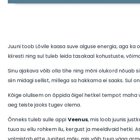
Juuni toob Lõvile kaasa suve alguse energia, aga ka 
kiiresti ning sul tuleb leida tasakaal kohustuste, või
Sinu ajakava võib olla tihe ning mõni olukord nõuab si
siin midagi sellist, millega sa hakkama ei saaks. Sul on 
Kõige olulisem on õppida õigel hetkel tempot maha
aeg teiste jaoks tugev olema.
Õnneks tuleb sulle appi
Veenus
, mis loob juunis jus
tuua su ellu rohkem ilu, kergust ja meeldivaid hetki.
valmistab ette Jupiteri mõju, mis võib tuua väga ar