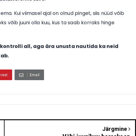
. Kui viimasel ajal on olnud pinget, siis nüüd võib
ks võib juuni olla kuu, kus ta saab korraks hinge
ontrolli all, aga ära unusta nautida ka neid
kab.
erest
Email
Järgmine