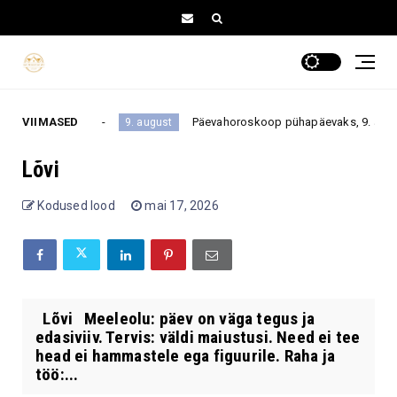
m ei tehta?
VIIMASED
Päevahoroskoop pühapäevaks, 9. augustiks 2
9. august
Lõvi
Kodused lood
mai 17, 2026
Lõvi Meeleolu: päev on väga tegus ja
edasiviiv. Tervis: väldi maiustusi. Need ei tee
head ei hammastele ega figuurile. Raha ja
töö:...