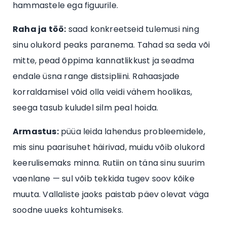
hammastele ega figuurile.
Raha ja töö:
saad konkreetseid tulemusi ning
sinu olukord peaks paranema. Tahad sa seda või
mitte, pead õppima kannatlikkust ja seadma
endale üsna range distsipliini. Rahaasjade
korraldamisel võid olla veidi vähem hoolikas,
seega tasub kuludel silm peal hoida.
Armastus:
püüa leida lahendus probleemidele,
mis sinu paarisuhet häirivad, muidu võib olukord
keerulisemaks minna. Rutiin on täna sinu suurim
vaenlane — sul võib tekkida tugev soov kõike
muuta. Vallaliste jaoks paistab päev olevat väga
soodne uueks kohtumiseks.