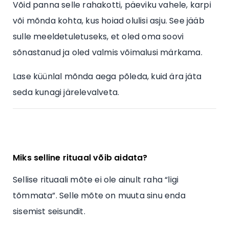
Võid panna selle rahakotti, päeviku vahele, karpi
või mõnda kohta, kus hoiad olulisi asju. See jääb
sulle meeldetuletuseks, et oled oma soovi
sõnastanud ja oled valmis võimalusi märkama.
Lase küünlal mõnda aega põleda, kuid ära jäta
seda kunagi järelevalveta.
Miks selline rituaal võib aidata?
Sellise rituaali mõte ei ole ainult raha “ligi
tõmmata”. Selle mõte on muuta sinu enda
sisemist seisundit.