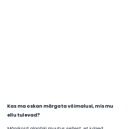
Kas ma oskan märgata võimalusi, mis mu
ellu tulevad?
Mõnikord algabki muutus sellest, et julged