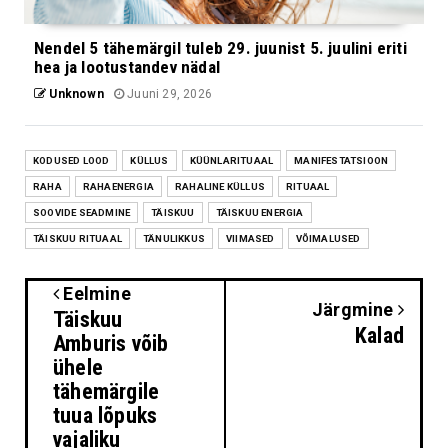
Nendel 5 tähemärgil tuleb 29. juunist 5. juulini eriti
hea ja lootustandev nädal
Unknown
Juuni 29, 2026
KODUSED LOOD
KÜLLUS
KÜÜNLARITUAAL
MANIFESTATSIOON
RAHA
RAHAENERGIA
RAHALINE KÜLLUS
RITUAAL
SOOVIDE SEADMINE
TÄISKUU
TÄISKUU ENERGIA
TÄISKUU RITUAAL
TÄNULIKKUS
VIIMASED
VÕIMALUSED
Eelmine
Järgmine
Täiskuu
Kalad
Amburis võib
ühele
tähemärgile
tuua lõpuks
vajaliku