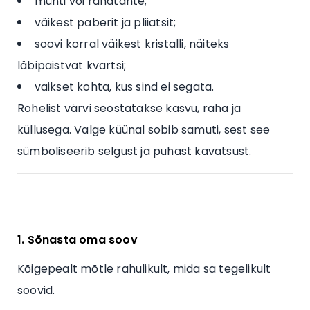
münti või rahatähte;
väikest paberit ja pliiatsit;
soovi korral väikest kristalli, näiteks
läbipaistvat kvartsi;
vaikset kohta, kus sind ei segata.
Rohelist värvi seostatakse kasvu, raha ja
küllusega. Valge küünal sobib samuti, sest see
sümboliseerib selgust ja puhast kavatsust.
1. Sõnasta oma soov
Kõigepealt mõtle rahulikult, mida sa tegelikult
soovid.