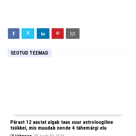
SEOTUD TEEMAD
Pärast 12 aastat algab taas suur astroloogiline
tsükkel, mis muudab nende 4 tähemärgi elu
Unknown
Juuni 30, 2026