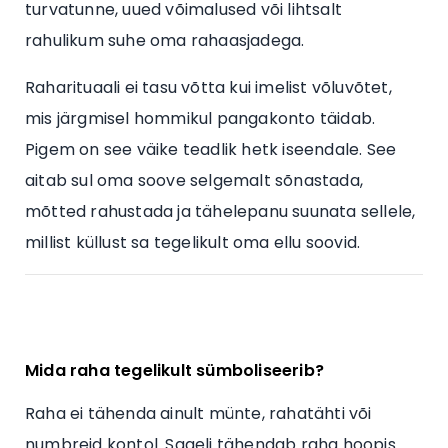
turvatunne, uued võimalused või lihtsalt
rahulikum suhe oma rahaasjadega.
Raharituaali ei tasu võtta kui imelist võluvõtet,
mis järgmisel hommikul pangakonto täidab.
Pigem on see väike teadlik hetk iseendale. See
aitab sul oma soove selgemalt sõnastada,
mõtted rahustada ja tähelepanu suunata sellele,
millist küllust sa tegelikult oma ellu soovid.
Mida raha tegelikult sümboliseerib?
Raha ei tähenda ainult münte, rahatähti või
numbreid kontol. Sageli tähendab raha hoopis