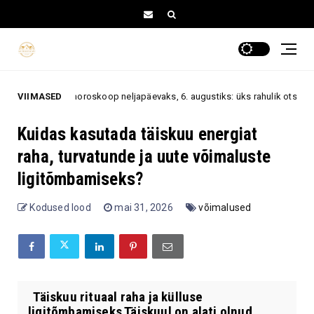
vahoroskoop neljapäevaks, 6. augustiks: üks rahulik otsus võib muuta kog
VIIMASED
Kuidas kasutada täiskuu energiat
raha, turvatunde ja uute võimaluste
ligitõmbamiseks?
Kodused lood
mai 31, 2026
võimalused
Täiskuu rituaal raha ja külluse
ligitõmbamiseks Täiskuul on alati olnud