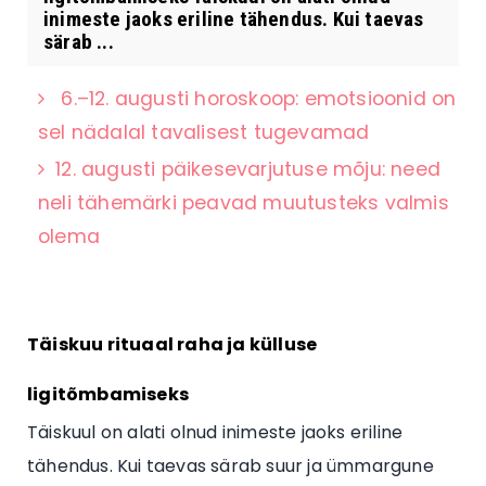
inimeste jaoks eriline tähendus. Kui taevas
särab ...
6.–12. augusti horoskoop: emotsioonid on
sel nädalal tavalisest tugevamad
12. augusti päikesevarjutuse mõju: need
neli tähemärki peavad muutusteks valmis
olema
Täiskuu rituaal raha ja külluse
ligitõmbamiseks
Täiskuul on alati olnud inimeste jaoks eriline
tähendus. Kui taevas särab suur ja ümmargune