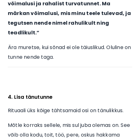
võimalusi ja rahalist turvatunnet. Ma
märkan võimalusi, mis minu teele tulevad, ja
tegutsen nende nimel rahulikult ning
teadlikult.”
Ära muretse, kui sõnad ei ole täiuslikud. Oluline on
tunne nende taga.
4. Lisa tänutunne
Rituaali üks kõige tähtsamaid osi on tänulikkus.
Mõtle korraks sellele, mis sul juba olemas on. See
võib olla kodu, toit, töö, pere, oskus hakkama