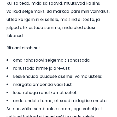
Kui sa tead, mida sa soovid, muutuvad ka sinu
valikud selgemaks. Sa märkad paremini võimalusi,
ütled kergemini ei sellele, mis sind ei toeta, ja
julged ehk astuda samme, mida oled edasi
lükanud.
Rituaal aitab sul:
oma rahasoovi selgemalt sõnastada;
rahustada hirme ja ärevust;
keskenduda puuduse asemel võimalustele;
märgata omaenda väärtust;
luua rahaga rahulikumat suhet;
anda endale tunne, et saad midagi ise muuta.
See on väike sümboolne samm, aga vahel just
sellised hetked aitavad mõtte uuele rajale