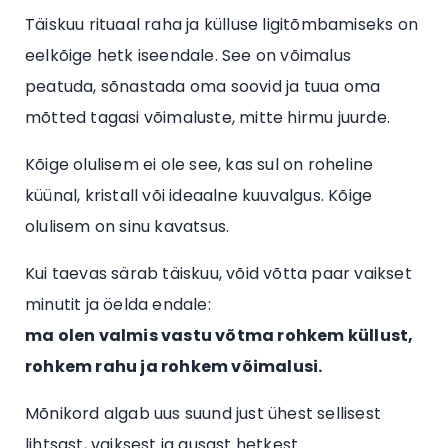
Täiskuu rituaal raha ja külluse ligitõmbamiseks on
eelkõige hetk iseendale. See on võimalus
peatuda, sõnastada oma soovid ja tuua oma
mõtted tagasi võimaluste, mitte hirmu juurde.
Kõige olulisem ei ole see, kas sul on roheline
küünal, kristall või ideaalne kuuvalgus. Kõige
olulisem on sinu kavatsus.
Kui taevas särab täiskuu, võid võtta paar vaikset
minutit ja öelda endale:
ma olen valmis vastu võtma rohkem küllust,
rohkem rahu ja rohkem võimalusi.
Mõnikord algab uus suund just ühest sellisest
lihtsast, vaiksest ja ausast hetkest.