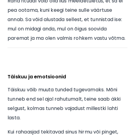
Raha rituaal võib olla ilus meeldetuletus, et sa ei
pea ootama, kuni keegi teine sulle väärtuse
annab. Sa võid alustada sellest, et tunnistad ise:
mul on midagi anda, mul on õigus soovida
paremat ja ma olen valmis rohkem vastu võtma.
Täiskuu ja emotsioonid
Täiskuu võib muuta tunded tugevamaks. Mõni
tunneb end sel ajal rahutumalt, teine saab äkki
selgust, kolmas tunneb vajadust millestki lahti
lasta.
Kui rahaasjad tekitavad sinus hirmu või pinget,