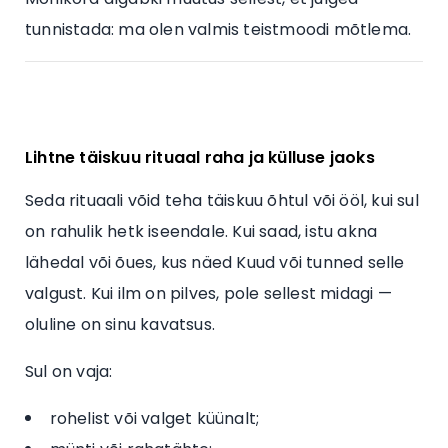
tunnistada: ma olen valmis teistmoodi mõtlema.
Lihtne täiskuu rituaal raha ja külluse jaoks
Seda rituaali võid teha täiskuu õhtul või ööl, kui sul
on rahulik hetk iseendale. Kui saad, istu akna
lähedal või õues, kus näed Kuud või tunned selle
valgust. Kui ilm on pilves, pole sellest midagi —
oluline on sinu kavatsus.
Sul on vaja:
rohelist või valget küünalt;