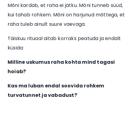
Mõni kardab, et raha ei jätku. Mõni tunneb süüd,
kui tahab rohkem. Mõni on harjunud mõttega, et
raha tuleb ainult suure vaevaga.
Täiskuu rituaal aitab korraks peatuda ja endalt
küsida:
Milline uskumus raha kohta mind tagasi
hoiab?
Kas ma luban endal soovida rohkem
turvatunnet ja vabadust?