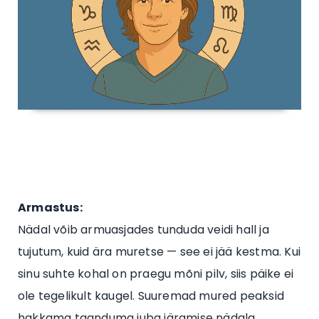
Armastus:
Nädal võib armuasjades tunduda veidi hall ja
tujutum, kuid ära muretse — see ei jää kestma. Kui
sinu suhte kohal on praegu mõni pilv, siis päike ei
ole tegelikult kaugel. Suuremad mured peaksid
hakkama taanduma juba järgmise nädala