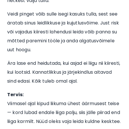
hetkest välja tulla.
Veidi pinget võib sulle isegi kasuks tulla, sest see
äratab sinus leidlikkuse ja kujutlusvõime. Just risk
või vajadus kiiresti lahendusi leida võib panna su
mõtted paremini tööle ja anda algatusvõimele
uut hoogu.
Ära lase end heidutada, kui asjad ei liigu nii kiiresti,
kui lootsid. Kannatlikkus ja järjekindlus aitavad
sind edasi. Kõik tuleb omal ajal.
Tervis:
Viimasel ajal kipud liikuma ühest äärmusest teise
— kord lubad endale liiga palju, siis jälle piirad end
liiga karmilt. Nüüd oleks vaja leida kuldne kesktee.