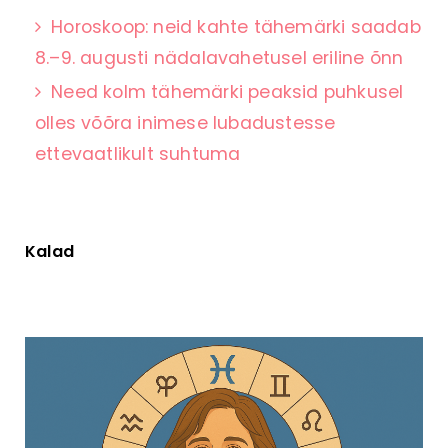
Horoskoop: neid kahte tähemärki saadab
8.–9. augusti nädalavahetusel eriline õnn
Need kolm tähemärki peaksid puhkusel
olles võõra inimese lubadustesse
ettevaatlikult suhtuma
Kalad