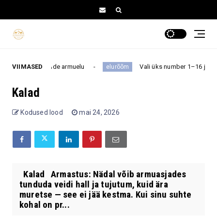
s muudab nende armuelu
VIIMASED
Vali üks number 1–16 ja saa teada
elurõõm
Kalad
Kodused lood
mai 24, 2026
Kalad Armastus: Nädal võib armuasjades
tunduda veidi hall ja tujutum, kuid ära
muretse — see ei jää kestma. Kui sinu suhte
kohal on pr...