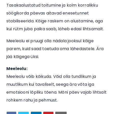
Tasakaalustatud toitumine ja kolm korralikku
söögikorda päevas aitavad enesetunnet
stabiliseerida. Kõige raskem on alustamine, aga
kui rütm juba paika saab, läheb edasi lihtsamalt.
Meeleolu ei pruugi olla nädala jooksul kõige
parem, kuid saad toetuda oma lähedastele. Ära
jää kõigega üksi.
Meeleolu:
Meeleolu võib kõikuda. Võid olla tundlikum ja
muutlikum kui tavaliselt, seega ära võta iga
emotsiooni lõpliku tõena. Mõni päev vajab lihtsalt
rohkem rahu ja pehmust.