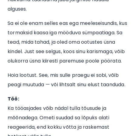
alguses.
Sa ei ole enam selles eas ega meeleseisundis, kus
tormaksid kaasa iga mööduva sümpaatiaga. Sa
tead, mida tahad, ja oled oma ootustes üsna
kindel. Just see selgus, koos sinu karismaga, võib
olukorra üsna kiiresti paremuse poole pöörata.
Hoia lootust. See, mis sulle praegu ei sobi, võib
peagi muutuda — või lihtsalt sinu elust taanduda.
Töö:
Ka tööasjades võib nädal tulla tõusude ja
mõõnadega. Ometi suudad sa lõpuks alati
reageerida, end kokku võtta ja raskemast