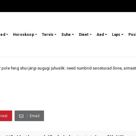
sed
Horoskoop
Tervis
Suhe
Dieet
Aed
Laps
Pos
ärgi sugugi juhuslik: need numbrid seostuvad õnne, armastuse ja jõukuseg
erest
Email