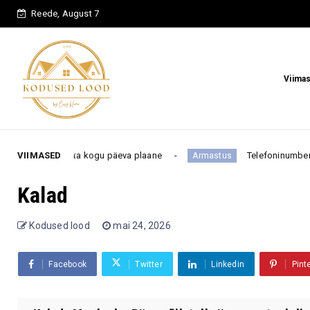
Reede, August 7
Viima
uuta kogu päeva plaane
VIIMASED
Telefoninumber pole feng shui j
Armastus
Kalad
Kodused lood
mai 24, 2026
Facebook
Twitter
Linkedin
Pint