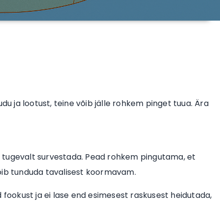
du ja lootust, teine võib jälle rohkem pinget tuua. Ära
a tugevalt survestada. Pead rohkem pingutama, et
võib tunduda tavalisest koormavam.
d fookust ja ei lase end esimesest raskusest heidutada,