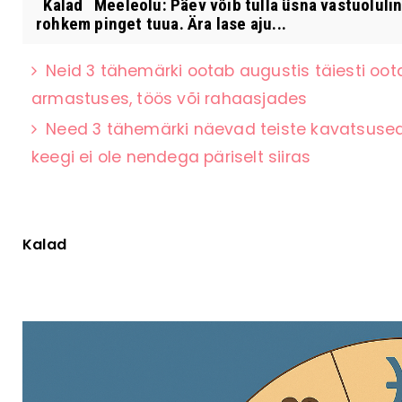
Kalad Meeleolu: Päev võib tulla üsna vastuoluline
rohkem pinget tuua. Ära lase aju...
Neid 3 tähemärki ootab augustis täiesti oot
armastuses, töös või rahaasjades
Need 3 tähemärki näevad teiste kavatsused k
keegi ei ole nendega päriselt siiras
Kalad