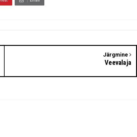
erest
Email
Järgmine
Veevalaja