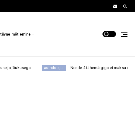
itiivne mõtlemine
a
Nende 4 tähemärgiga ei maksa niisama tüli norida, se
astroloogia