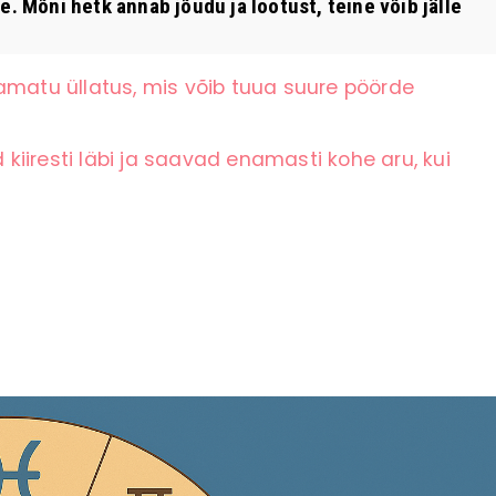
. Mõni hetk annab jõudu ja lootust, teine võib jälle
amatu üllatus, mis võib tuua suure pöörde
iiresti läbi ja saavad enamasti kohe aru, kui