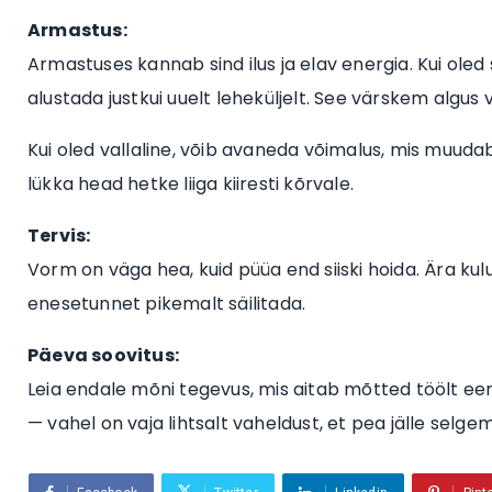
Armastus:
Armastuses kannab sind ilus ja elav energia. Kui oled
alustada justkui uuelt leheküljelt. See värskem algus 
Kui oled vallaline, võib avaneda võimalus, mis muuda
lükka head hetke liiga kiiresti kõrvale.
Tervis:
Vorm on väga hea, kuid püüa end siiski hoida. Ära ku
enesetunnet pikemalt säilitada.
Päeva soovitus:
Leia endale mõni tegevus, mis aitab mõtted töölt ee
— vahel on vaja lihtsalt vaheldust, et pea jälle selg