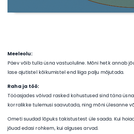
Meeleolu:
Päev võib tulla üsna vastuoluline. Mõni hetk annab jõu
lase ajutistel kõikumistel end liiga palju mõjutada.
Raha ja töö:
Tööasjades võivad rasked kohustused sind täna üsn
korralikke tulemusi saavutada, ning mõni ülesanne 
Ometi suudad lõpuks takistustest üle saada. Kui hoia
jõuad edasi rohkem, kui alguses arvad.