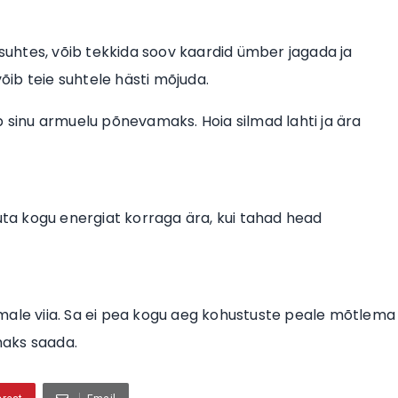
 suhtes, võib tekkida soov kaardid ümber jagada ja
võib teie suhtele hästi mõjuda.
b sinu armuelu põnevamaks. Hoia silmad lahti ja ära
luta kogu energiat korraga ära, kui tahad head
male viia. Sa ei pea kogu aeg kohustuste peale mõtlema
emaks saada.