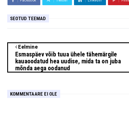
Facebook
Twitter
Linkedin
Pint
SEOTUD TEEMAD
Eelmine
Esmaspäev võib tuua ühele tähemärgile
kauaoodatud hea uudise, mida ta on juba
mõnda aega oodanud
KOMMENTAARE EI OLE