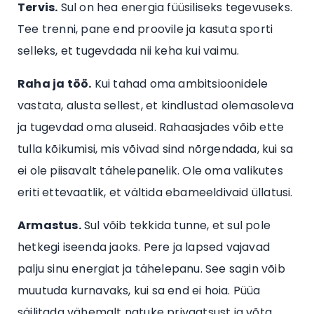
Tervis.
Sul on hea energia füüsiliseks tegevuseks.
Tee trenni, pane end proovile ja kasuta sporti
selleks, et tugevdada nii keha kui vaimu.
Raha ja töö.
Kui tahad oma ambitsioonidele
vastata, alusta sellest, et kindlustad olemasoleva
ja tugevdad oma aluseid. Rahaasjades võib ette
tulla kõikumisi, mis võivad sind nõrgendada, kui sa
ei ole piisavalt tähelepanelik. Ole oma valikutes
eriti ettevaatlik, et vältida ebameeldivaid üllatusi.
Armastus.
Sul võib tekkida tunne, et sul pole
hetkegi iseenda jaoks. Pere ja lapsed vajavad
palju sinu energiat ja tähelepanu. See sagin võib
muutuda kurnavaks, kui sa end ei hoia. Püüa
säilitada vähemalt natuke privaatsust ja võta