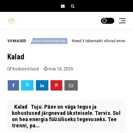
 õnne
VIIMASED
Need 3 tähemärki võivad enne septembri 
Ambur tööhoroskoop
Kalad
Kodused lood
mai 14, 2026
Kalad Tuju. Päev on väga tegus ja
kohustused järgnevad üksteisele. Tervis. Sul
on hea energia füüsiliseks tegevuseks. Tee
trenni, pa...