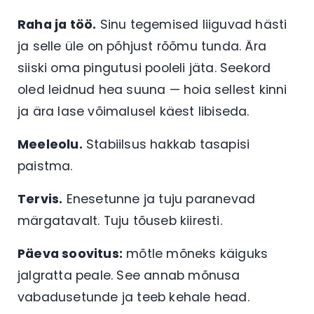
Raha ja töö.
Sinu tegemised liiguvad hästi
ja selle üle on põhjust rõõmu tunda. Ära
siiski oma pingutusi pooleli jäta. Seekord
oled leidnud hea suuna — hoia sellest kinni
ja ära lase võimalusel käest libiseda.
Meeleolu.
Stabiilsus hakkab tasapisi
paistma.
Tervis.
Enesetunne ja tuju paranevad
märgatavalt. Tuju tõuseb kiiresti.
Päeva soovitus:
mõtle mõneks käiguks
jalgratta peale. See annab mõnusa
vabadusetunde ja teeb kehale head.