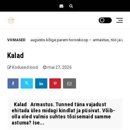
ähemärgil on augustis kõige parem horoskoop – armastus, töö ja uued või
VIIMASED
Kalad
Kodused lood
mai 27, 2026
Kalad Armastus. Tunned täna vajadust
ehitada üles midagi kindlat ja püsivat. Võib-
olla oled valmis suhtes tõsisemaid samme
astuma? Ise...