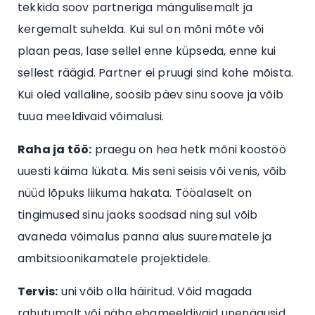
tekkida soov partneriga mängulisemalt ja
kergemalt suhelda. Kui sul on mõni mõte või
plaan peas, lase sellel enne küpseda, enne kui
sellest räägid. Partner ei pruugi sind kohe mõista.
Kui oled vallaline, soosib päev sinu soove ja võib
tuua meeldivaid võimalusi.
Raha ja töö:
praegu on hea hetk mõni koostöö
uuesti käima lükata. Mis seni seisis või venis, võib
nüüd lõpuks liikuma hakata. Tööalaselt on
tingimused sinu jaoks soodsad ning sul võib
avaneda võimalus panna alus suurematele ja
ambitsioonikamatele projektidele.
Tervis:
uni võib olla häiritud. Võid magada
rahutumalt või näha ebameeldivaid unenägusid.