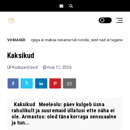
de 4 tähemärgiga ei maksa niisama tüli norida, sest nad ei tagane kergesti
VIIMASED
Kaksikud
Kodused lood
mai 11, 2026
Kaksikud Meeleolu: päev kulgeb üsna
rahulikult ja suuremaid üllatusi ette näha ei
ole. Armastus: oled täna korraga sensuaalne
ja tun...