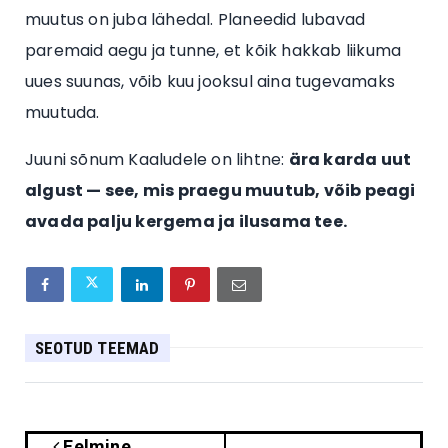
muutus on juba lähedal. Planeedid lubavad
paremaid aegu ja tunne, et kõik hakkab liikuma
uues suunas, võib kuu jooksul aina tugevamaks
muutuda.
Juuni sõnum Kaaludele on lihtne:
ära karda uut
algust — see, mis praegu muutub, võib peagi
avada palju kergema ja ilusama tee.
SEOTUD TEEMAD
Eelmine