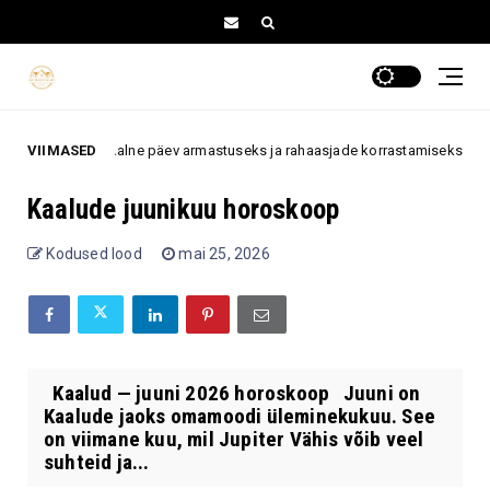
roskoop: ideaalne päev armastuseks ja rahaasjade korrastamiseks
VIIMASED
8.
Kaalude juunikuu horoskoop
Kodused lood
mai 25, 2026
Kaalud — juuni 2026 horoskoop Juuni on
Kaalude jaoks omamoodi üleminekukuu. See
on viimane kuu, mil Jupiter Vähis võib veel
suhteid ja...