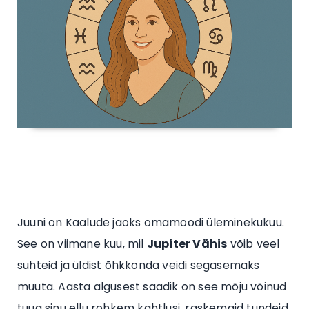
Juuni on Kaalude jaoks omamoodi üleminekukuu.
See on viimane kuu, mil
Jupiter Vähis
võib veel
suhteid ja üldist õhkkonda veidi segasemaks
muuta. Aasta algusest saadik on see mõju võinud
tuua sinu ellu rohkem kahtlusi, raskemaid tundeid