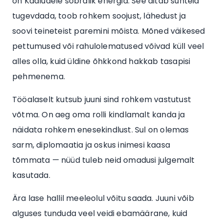
on Kaaludele sõbralik energia. See aitab suhteid
tugevdada, toob rohkem soojust, lähedust ja
soovi teineteist paremini mõista. Mõned väikesed
pettumused või rahulolematused võivad küll veel
alles olla, kuid üldine õhkkond hakkab tasapisi
pehmenema.
Tööalaselt kutsub juuni sind rohkem vastutust
võtma. On aeg oma rolli kindlamalt kanda ja
näidata rohkem enesekindlust. Sul on olemas
sarm, diplomaatia ja oskus inimesi kaasa
tõmmata — nüüd tuleb neid omadusi julgemalt
kasutada.
Ära lase hallil meeleolul võitu saada. Juuni võib
alguses tunduda veel veidi ebamäärane, kuid