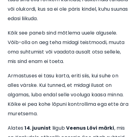
või olukordi, kus sa ei ole päris kindel, kuhu suunas
edasi liikuda.
Kõik see paneb sind mõtlema uuele algusele.
Võib-olla on aeg teha midagi teistmoodi, muuta
oma suhtumist või vaadata ausalt otsa sellele,
mis sind enam ei toeta.
Armastuses ei tasu karta, eriti siis, kui suhe on
alles värske. Kui tunned, et midagi ilusat on
algamas, luba endal selle vooluga kaasa minna.
Kõike ei pea kohe lõpuni kontrollima ega ette ära
muretsema.
Alates
14. juunist
liigub
Veenus Lõvi märki
, mis