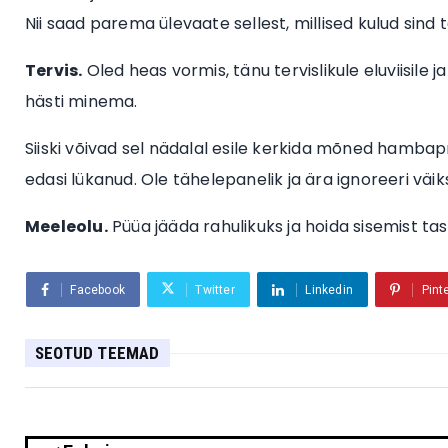
Nii saad parema ülevaate sellest, millised kulud sind 
Tervis.
Oled heas vormis, tänu tervislikule eluviisile ja
hästi minema.
Siiski võivad sel nädalal esile kerkida mõned hambaprob
edasi lükanud. Ole tähelepanelik ja ära ignoreeri väi
Meeleolu.
Püüa jääda rahulikuks ja hoida sisemist ta
Facebook
Twitter
Linkedin
Pint
SEOTUD TEEMAD