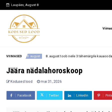
Laupäev, August 8
Viima
VIIMASED
8. august toob neile 3 tähemärgile kauaoodatud pöörde – asjad
 august
Jäära nädalahoroskoop
Kodused lood
mai 31, 2026
Facebook
Twitter
Linkedin
Pint