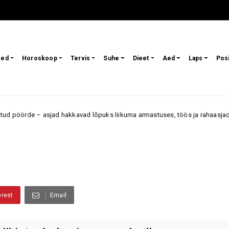
sed
Horoskoop
Tervis
Suhe
Dieet
Aed
Laps
Pos
 hakkavad lõpuks liikuma armastuses, töös ja rahaasjades
Armastus
erest
Email