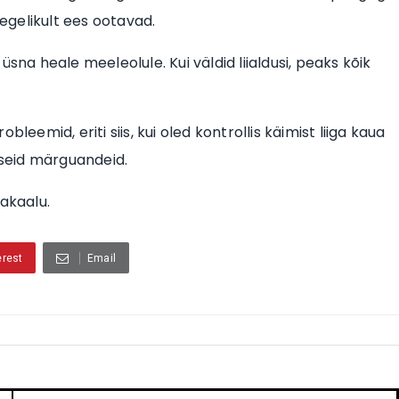
tegelikult ees ootavad.
 üsna heale meeleolule. Kui väldid liialdusi, peaks kõik
leemid, eriti siis, kui oled kontrollis käimist liiga kaua
kseid märguandeid.
sakaalu.
erest
Email