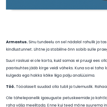
Armastus.
Sinu tundeelu on sel nädalal rahulik ja t
kindlustunnet. Lihtne ja stabiilne õnn sobib sulle prae
Suuri raskusi ei ole karta, kuid samas ei pruugi ees ol
paarisuhtes jääb kirge veidi väheks. Kuna sa ei taha l
kulgeda ega hakka kõike liiga palju analüüsima.
Töö.
Tööalaselt suudad olla tubli ja tulemuslik. Raha
Ole tähelepanelik igasuguste petuskeemide ja kahtla
raha välja meelitada. Enne kui teed mõne suurema in