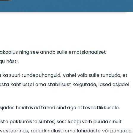
asakaalus ning see annab sulle emotsionaalset
gu hästi.
la ka suuri tundepuhanguid. Vahel võib sulle tunduda, et
asta kahtlustel oma stabiilsust kõigutada, lased asjadel
asjades hoiatavad tähed sind aga ettevaatlikkusele.
ste pakkumiste suhtes, sest keegi võib püüda sinult
vesteeringu, räägi kindlasti oma lähedaste või pangaga.