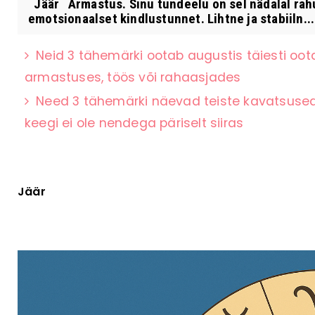
Jäär Armastus. Sinu tundeelu on sel nädalal rahul
emotsionaalset kindlustunnet. Lihtne ja stabiiln...
Neid 3 tähemärki ootab augustis täiesti oot
armastuses, töös või rahaasjades
Need 3 tähemärki näevad teiste kavatsused k
keegi ei ole nendega päriselt siiras
Jäär