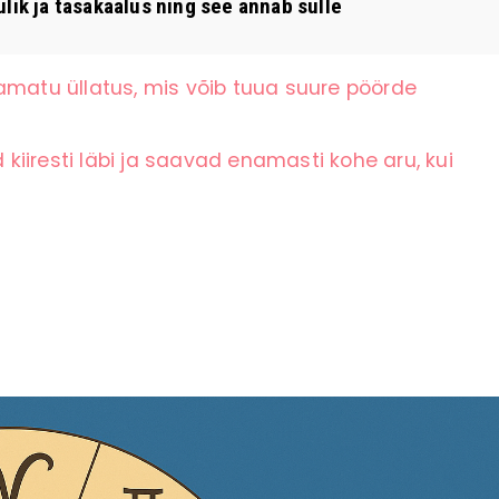
ik ja tasakaalus ning see annab sulle
amatu üllatus, mis võib tuua suure pöörde
iiresti läbi ja saavad enamasti kohe aru, kui