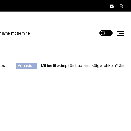
itiivne mõtlemine
Milline lillekimp tõmbab sind kõige rohkem? Sinu valik võib paljastada,