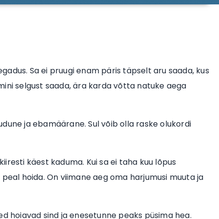
gadus. Sa ei pruugi enam päris täpselt aru saada, kus
mini selgust saada, ära karda võtta natuke aega
 udune ja ebamäärane. Sul võib olla raske olukordi
iresti käest kaduma. Kui sa ei taha kuu lõpus
m peal hoida. On viimane aeg oma harjumusi muuta ja
hed hoiavad sind ja enesetunne peaks püsima hea.