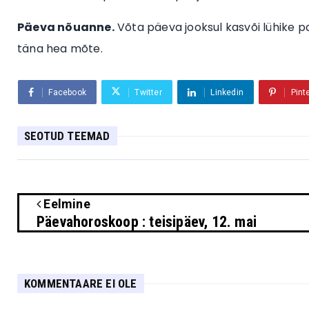
Päeva nõuanne.
Võta päeva jooksul kasvõi lühike pa
täna hea mõte.
Facebook
Twitter
Linkedin
Pint
SEOTUD TEEMAD
Eelmine
Päevahoroskoop : teisipäev, 12. mai
KOMMENTAARE EI OLE