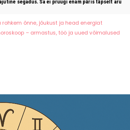
utine segadus. Sa ei pruugi enam päris täpselt aru
ju rohkem õnne, jõukust ja head energiat
horoskoop – armastus, töö ja uued võimalused