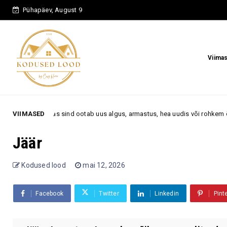
Pühapäev, August 9
Viima
as sind ootab uus algus, armastus, hea uudis või rohkem õnne
VIIMASED
Ambur
Jäär
Kodused lood
mai 12, 2026
Facebook
Twitter
Linkedin
Pint