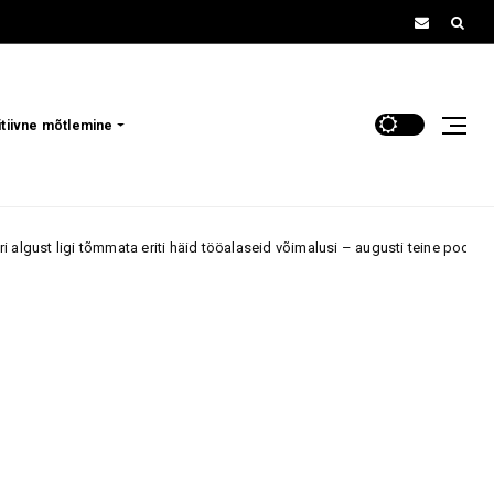
itiivne mõtlemine
a eriti häid tööalaseid võimalusi – augusti teine pool võib tuua suure pöö