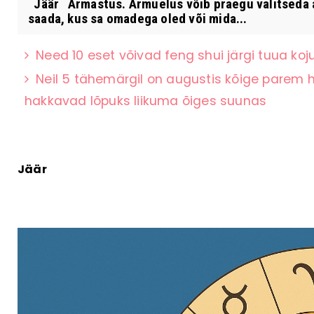
Jäär Armastus. Armuelus võib praegu valitseda aj
saada, kus sa omadega oled või mida...
Need 10 eset võivad feng shui järgi tuua ko
Neil 5 tähemärgil on augustis kõige parem 
hakkavad lõpuks liikuma õiges suunas
Jäär