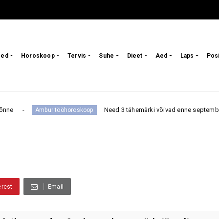
sed
Horoskoop
Tervis
Suhe
Dieet
Aed
Laps
Pos
Need 3 tähemärki võivad enne septembri algust ligi tõmmat
 tööhoroskoop
erest
Email