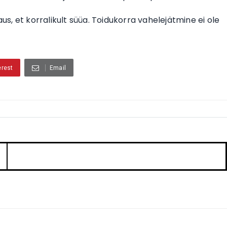
us, et korralikult süüa. Toidukorra vahelejätmine ei ole
erest
Email