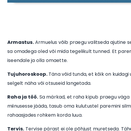
Armastus.
Armuelus võib praegu valitseda ajutine se
sa omadega oled või mida tegelikult tunned. Et pare
iseendale ja olla omaette.
Tujuhoroskoop.
Täna võid tunda, et kõik on kuidagi
selgelt näha või otsuseid langetada.
Raha ja töö.
Sa märkad, et raha kipub praegu väga ki
miinusesse jääda, tasub oma kulutustel paremini sil
rahaasjades rohkem korda luua.
Tervis.
Tervise pärast ei ole põhjust muretseda. Tä