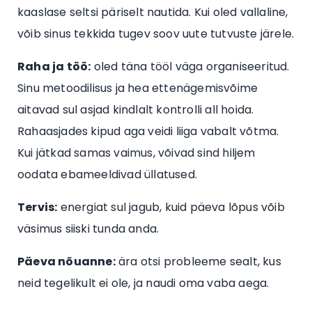
kaaslase seltsi päriselt nautida. Kui oled vallaline,
võib sinus tekkida tugev soov uute tutvuste järele.
Raha ja töö:
oled täna tööl väga organiseeritud.
Sinu metoodilisus ja hea ettenägemisvõime
aitavad sul asjad kindlalt kontrolli all hoida.
Rahaasjades kipud aga veidi liiga vabalt võtma.
Kui jätkad samas vaimus, võivad sind hiljem
oodata ebameeldivad üllatused.
Tervis:
energiat sul jagub, kuid päeva lõpus võib
väsimus siiski tunda anda.
Päeva nõuanne:
ära otsi probleeme sealt, kus
neid tegelikult ei ole, ja naudi oma vaba aega.