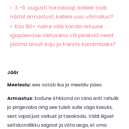
3.–9. augusti horoskoop: kellele toob
nädal armastust, kellele uusi võimalusi?
Kas 60+ naine võib kanda retuuse
igapäevase riietusena või peaksid need
jääma ainult koju ja trennis kandmiseks?
Jäär
Meeleolu:
ees ootab ilus ja meeldiv päev.
Armastus:
kodune õhkkond on täna eriti rahulik
ja pingevaba ning see tuleb sulle väga kasuks,
sest vajad just vaikust ja tasakaalu. Väldi liigset
seltskondlikku saginat ja võta aega, et oma