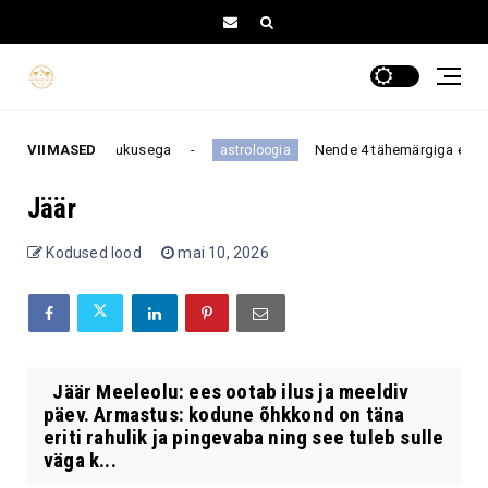
 armastuse ja jõukusega
VIIMASED
Nende 4 tähemärgiga ei maksa 
astroloogia
Jäär
Kodused lood
mai 10, 2026
Jäär Meeleolu: ees ootab ilus ja meeldiv
päev. Armastus: kodune õhkkond on täna
eriti rahulik ja pingevaba ning see tuleb sulle
väga k...