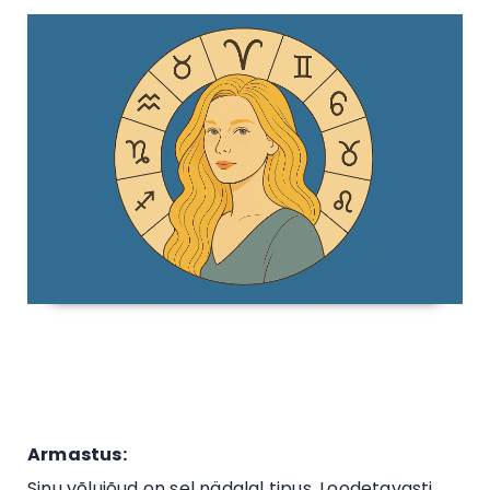
Armastus:
Sinu võlujõud on sel nädalal tipus. Loodetavasti