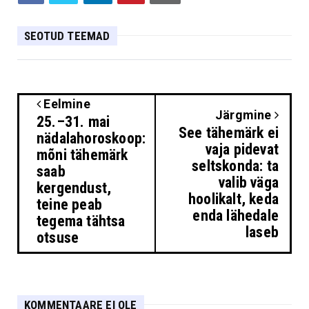
SEOTUD TEEMAD
Eelmine
Järgmine
25.–31. mai
See tähemärk ei
nädalahoroskoop:
vaja pidevat
mõni tähemärk
seltskonda: ta
saab
valib väga
kergendust,
hoolikalt, keda
teine peab
enda lähedale
tegema tähtsa
laseb
otsuse
KOMMENTAARE EI OLE