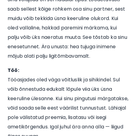
saab sellest kõige rohkem osa sinu partner, sest
muidu võib tekkida üsna keeruline olukord. Kui
oled vallaline, hakkad paremini märkama, kui
palju võib üks naeratus muuta. See tõstab ka sinu
enesetunnet. Ära unusta: hea tujuga inimene
mõjub alati palju ligitõmbavamalt.
Töö:
Tööasjades oled väga võitluslik ja sihikindel. Sul
võib õnnestuda edukalt lõpule viia üks üsna
keeruline ülesanne. Kui sinu pingutusi märgatakse,
võid saada selle eest väärilist tunnustust. Lähiajal
pole välistatud preemia, lisatasu või isegi
ametikõrgendus. Igal juhul ära anna alla — liigud