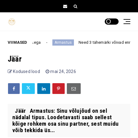
vsete muutustega
VIIMASED
Need 3 tähemärki võivad enne septembr
Armastus
Jäär
Kodused lood
mai 24, 2026
Jäär Armastus: Sinu võlujõud on sel
nädalal tipus. Loodetavasti saab sellest
kõige rohkem osa sinu partner, sest muidu
võib tekkida üs...