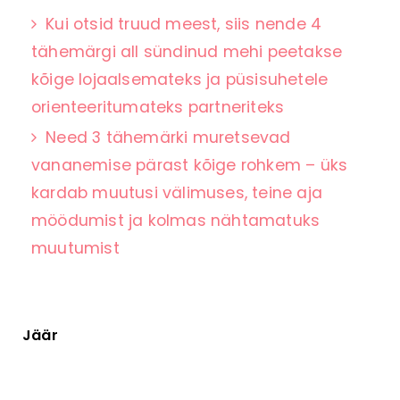
Kui otsid truud meest, siis nende 4
tähemärgi all sündinud mehi peetakse
kõige lojaalsemateks ja püsisuhetele
orienteeritumateks partneriteks
Need 3 tähemärki muretsevad
vananemise pärast kõige rohkem – üks
kardab muutusi välimuses, teine aja
möödumist ja kolmas nähtamatuks
muutumist
Jäär