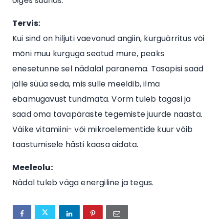
õiges suunas.
Tervis:
Kui sind on hiljuti vaevanud angiin, kurguärritus või
mõni muu kurguga seotud mure, peaks
enesetunne sel nädalal paranema. Tasapisi saad
jälle süüa seda, mis sulle meeldib, ilma
ebamugavust tundmata. Vorm tuleb tagasi ja
saad oma tavapäraste tegemiste juurde naasta.
Väike vitamiini- või mikroelementide kuur võib
taastumisele hästi kaasa aidata.
Meeleolu:
Nädal tuleb väga energiline ja tegus.