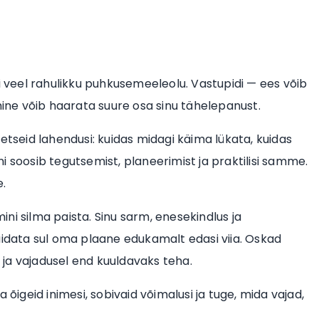
ni veel rahulikku puhkusemeeleolu. Vastupidi — ees võib
mine võib haarata suure osa sinu tähelepanust.
etseid lahendusi: kuidas midagi käima lükata, kuidas
uni soosib tegutsemist, planeerimist ja praktilisi samme.
e.
ini silma paista. Sinu sarm, enesekindlus ja
data sul oma plaane edukamalt edasi viia. Oskad
ja vajadusel end kuuldavaks teha.
 õigeid inimesi, sobivaid võimalusi ja tuge, mida vajad,