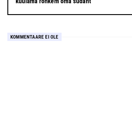
kuulama rohkem oma südant
KOMMENTAARE EI OLE