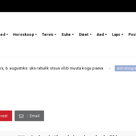
sed
Horoskoop
Tervis
Suhe
Dieet
Aed
Laps
Pos
: üks rahulik otsus võib muuta kogu päeva
Need tähe
astroloogia
erest
Email