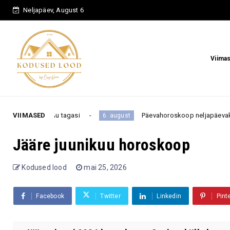
Neljapäev, August 6
Viima
 ellu tagasi
VIIMASED
Päevahoroskoop neljapäevaks, 6. augustiks
6. august
Jääre juunikuu horoskoop
Kodused lood
mai 25, 2026
Facebook
Twitter
Linkedin
Pint