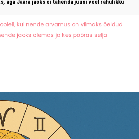
, aga Jäära jaoks ei tähenda juuni veel rahulikku
ooleli, kui nende arvamus on viimaks öeldud
 nende jaoks olemas ja kes pööras selja