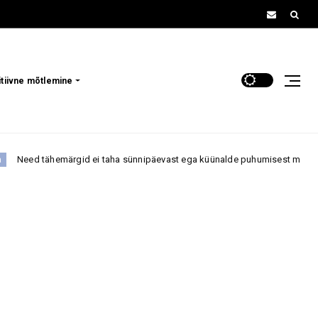
itiivne mõtlemine
märgid ei taha sünnipäevast ega küünalde puhumisest midagi kuulda