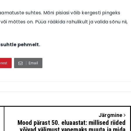
amatuste suhtes. Mõni pisiasi võib kergesti pingeks
 või mõttes on. Püüa rääkida rahulikult ja valida sõnu nii,
 suhtle pehmelt.
erest
Email
Järgmine
Mood pärast 50. eluaastat: millised riided
võivad välimust vanemaks muuta ja mida