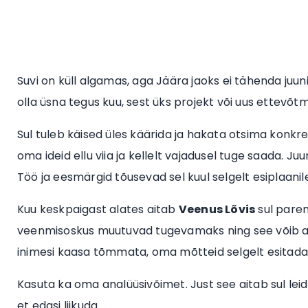
Suvi on küll algamas, aga Jäära jaoks ei tähenda juu
olla üsna tegus kuu, sest üks projekt või uus ettevõt
Sul tuleb käised üles käärida ja hakata otsima konkre
oma ideid ellu viia ja kellelt vajadusel tuge saada. Ju
Töö ja eesmärgid tõusevad sel kuul selgelt esiplaanil
Kuu keskpaigast alates aitab
Veenus Lõvis
sul parem
veenmisoskus muutuvad tugevamaks ning see võib ai
inimesi kaasa tõmmata, oma mõtteid selgelt esitada 
Kasuta ka oma analüüsivõimet. Just see aitab sul leida
et edasi liikuda.