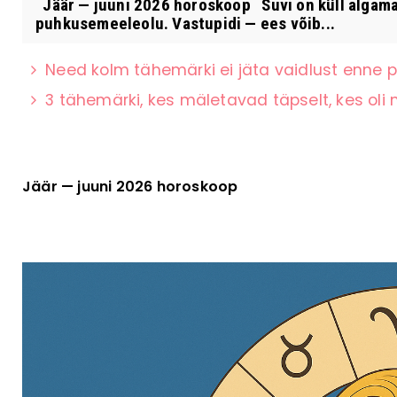
Jäär — juuni 2026 horoskoop Suvi on küll algamas
puhkusemeeleolu. Vastupidi — ees võib...
Need kolm tähemärki ei jäta vaidlust enne p
3 tähemärki, kes mäletavad täpselt, kes oli
Jäär — juuni 2026 horoskoop