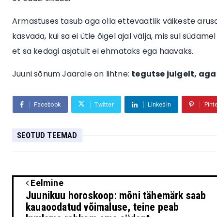
Armastuses tasub aga olla ettevaatlik väikeste arusa
kasvada, kui sa ei ütle õigel ajal välja, mis sul südamel
et sa kedagi asjatult ei ehmataks ega haavaks.
Juuni sõnum Jäärale on lihtne:
tegutse julgelt, aga
Facebook
Twitter
Linkedin
Pint
SEOTUD TEEMAD
Eelmine
Juunikuu horoskoop: mõni tähemärk saab
kauaoodatud võimaluse, teine peab