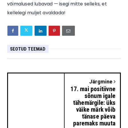
võimalused lubavad — isegi mitte selleks, et
kellelegi muljet avaldada!
SEOTUD TEEMAD
Järgmine
17. mai positiivne
sõnum igale
tähemärgile: üks
väike märk võib
tänase päeva
paremaks muuta