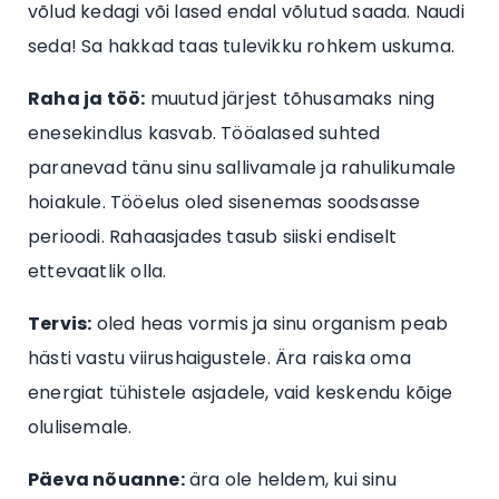
võlud kedagi või lased endal võlutud saada. Naudi
seda! Sa hakkad taas tulevikku rohkem uskuma.
Raha ja töö:
muutud järjest tõhusamaks ning
enesekindlus kasvab. Tööalased suhted
paranevad tänu sinu sallivamale ja rahulikumale
hoiakule. Tööelus oled sisenemas soodsasse
perioodi. Rahaasjades tasub siiski endiselt
ettevaatlik olla.
Tervis:
oled heas vormis ja sinu organism peab
hästi vastu viirushaigustele. Ära raiska oma
energiat tühistele asjadele, vaid keskendu kõige
olulisemale.
Päeva nõuanne:
ära ole heldem, kui sinu