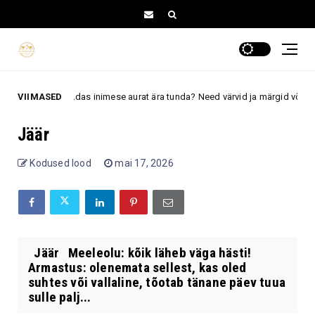
VIIMASED
Kuidas inimese aurat ära tunda? Need värvid ja märgid võivad vaim
aura
Jäär
Kodused lood
mai 17, 2026
Jäär Meeleolu: kõik läheb väga hästi!
Armastus: olenemata sellest, kas oled
suhtes või vallaline, tõotab tänane päev tuua
sulle palj...