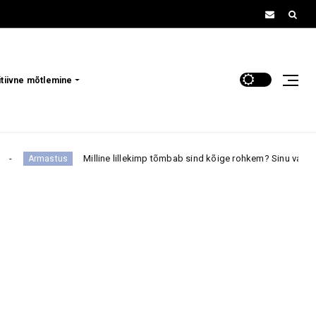
itiivne mõtlemine
Milline lillekimp tõmbab sind kõige rohkem? Sinu valik võib pal
rmastus