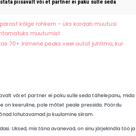
ata piisavalt või et partner ei paku sulle seda
ärast kõige rohkem – üks kardab muutusi
nähtamatuks muutumist
kas 70+ inimene peaks veel autot juhtima, kui
savalt või et partner ei paku sulle seda tähelepanu, mida
mine on keeruline, pole mõtet peale pressida. Pöördu
sõnad lohutavamad ja kuulamine siiram.
dasi. Uksed, mis täna avanevad, on sinu järjekindla töö ja