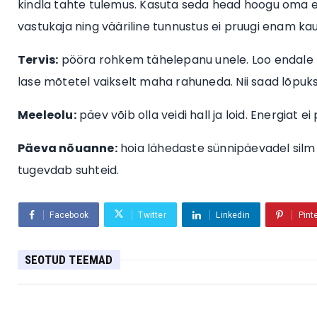
kindla tahte tulemus. Kasuta seda head hoogu oma ee
vastukaja ning vääriline tunnustus ei pruugi enam kau
Tervis:
pööra rohkem tähelepanu unele. Loo endale ra
lase mõtetel vaikselt maha rahuneda. Nii saad lõpuks
Meeleolu:
päev võib olla veidi hall ja loid. Energiat ei p
Päeva nõuanne:
hoia lähedaste sünnipäevadel silm 
tugevdab suhteid.
Facebook
Twitter
Linkedin
Pint
SEOTUD TEEMAD