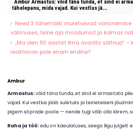
Ambur Armastus: võid täna tunda, et sind ei armast
tähelepanu, mida vajad. Kui vestlus jä...
Need 3 tähemärki muretsevad vananemise p
välimuses, teine aja möödumist ja kolmas 
„Ma olen 50 aastat ilma avariita sõitnud” – 
reaktsioon pole enam endine?
Ambur
Armastus:
võid täna tunda, et sind ei armastata pii
vajad. Kui vestlus jääb suletuks ja teineteiseni jõud
pigem sõprade poole — nende tugi võib olla kiirem, 
Raha ja töö:
edu on käeulatuses, seega liigu julgelt e