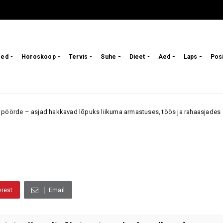
sed
Horoskoop
Tervis
Suhe
Dieet
Aed
Laps
Pos
 – asjad hakkavad lõpuks liikuma armastuses, töös ja rahaasjades
A
erest
Email