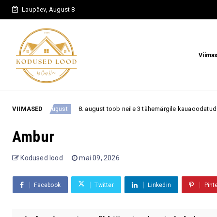
Laupäev, August 8
Viima
VIIMASED
8. august toob neile 3 tähemärgile kauaoodatud pöörde
8. august
Ambur
Kodused lood
mai 09, 2026
Facebook
Twitter
Linkedin
Pint