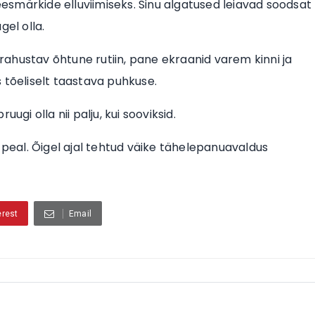
smärkide elluviimiseks. Sinu algatused leiavad soodsat
gel olla.
hustav õhtune rutiin, pane ekraanid varem kinni ja
 tõeliselt taastava puhkuse.
ruugi olla nii palju, kui sooviksid.
peal. Õigel ajal tehtud väike tähelepanuavaldus
erest
Email