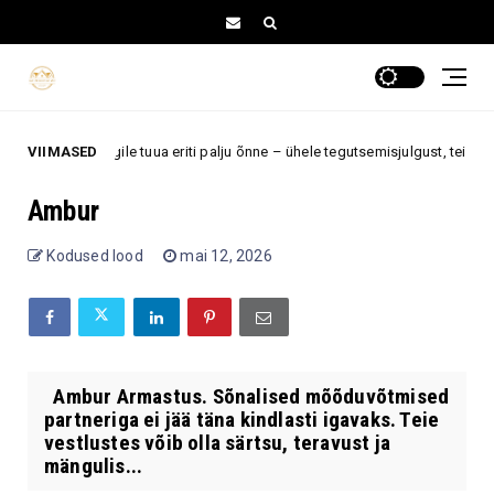
kahele tähemärgile tuua eriti palju õnne – ühele tegutsemisjulgust, teisele 
VIIMASED
Ambur
Kodused lood
mai 12, 2026
Ambur Armastus. Sõnalised mõõduvõtmised
partneriga ei jää täna kindlasti igavaks. Teie
vestlustes võib olla särtsu, teravust ja
mängulis...