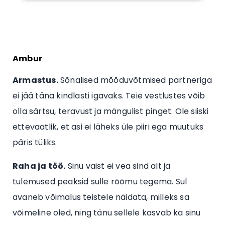
Ambur
Armastus.
Sõnalised mõõduvõtmised partneriga
ei jää täna kindlasti igavaks. Teie vestlustes võib
olla särtsu, teravust ja mängulist pinget. Ole siiski
ettevaatlik, et asi ei läheks üle piiri ega muutuks
päris tüliks.
Raha ja töö.
Sinu vaist ei vea sind alt ja
tulemused peaksid sulle rõõmu tegema. Sul
avaneb võimalus teistele näidata, milleks sa
võimeline oled, ning tänu sellele kasvab ka sinu