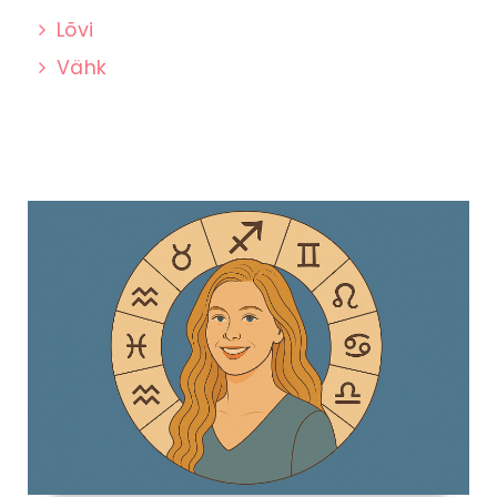
Lõvi
Vähk