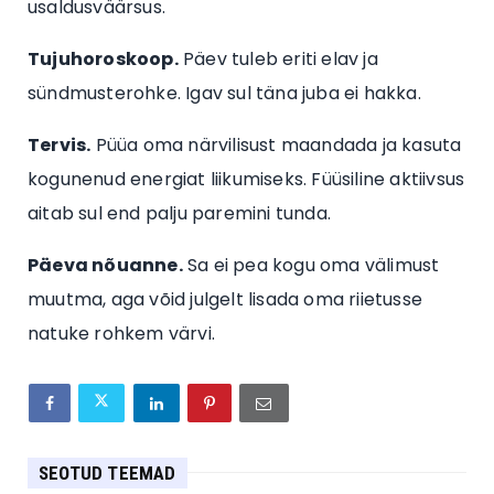
usaldusväärsus.
Tujuhoroskoop.
Päev tuleb eriti elav ja
sündmusterohke. Igav sul täna juba ei hakka.
Tervis.
Püüa oma närvilisust maandada ja kasuta
kogunenud energiat liikumiseks. Füüsiline aktiivsus
aitab sul end palju paremini tunda.
Päeva nõuanne.
Sa ei pea kogu oma välimust
muutma, aga võid julgelt lisada oma riietusse
natuke rohkem värvi.
SEOTUD TEEMAD