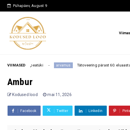
Pühapäev, August 9
Viima
peatüki
VIIMASED
Tätoveering pärast 60. eluaastat: julge enesevälj
arvamus
Ambur
Kodused lood
mai 11, 2026
Facebook
Twitter
Linkedin
Pint