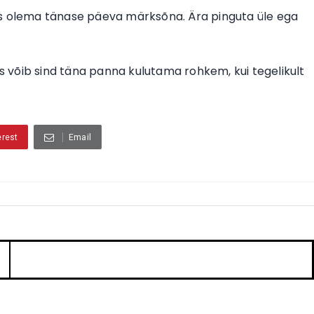
ks olema tänase päeva märksõna. Ära pinguta üle ega
s võib sind täna panna kulutama rohkem, kui tegelikult
erest
Email