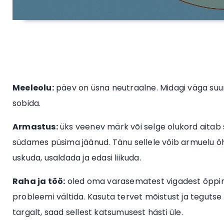
Meeleolu:
päev on üsna neutraalne. Midagi väga suurt 
sobida.
Armastus:
üks veenev märk või selge olukord aitab 
südames püsima jäänud. Tänu sellele võib armuelu 
uskuda, usaldada ja edasi liikuda.
Raha ja töö:
oled oma varasematest vigadest õppinu
probleemi vältida. Kasuta tervet mõistust ja tegutse 
targalt, saad sellest katsumusest hästi üle.