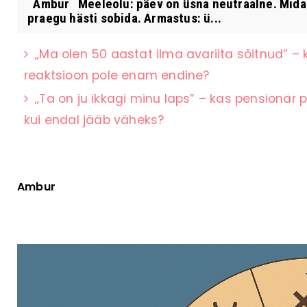
Ambur Meeleolu: päev on üsna neutraalne. Midagi 
praegu hästi sobida. Armastus: ü...
„Ma olen 50 aastat ilma avariita sõitnud” – 
reaktsioon pole enam endine?
„Ta on ju ikkagi minu laps” – kas pensionär
kui endal jääb väheks?
Ambur