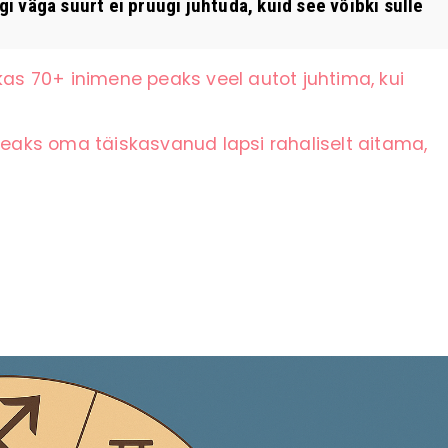
väga suurt ei pruugi juhtuda, kuid see võibki sulle
kas 70+ inimene peaks veel autot juhtima, kui
 peaks oma täiskasvanud lapsi rahaliselt aitama,