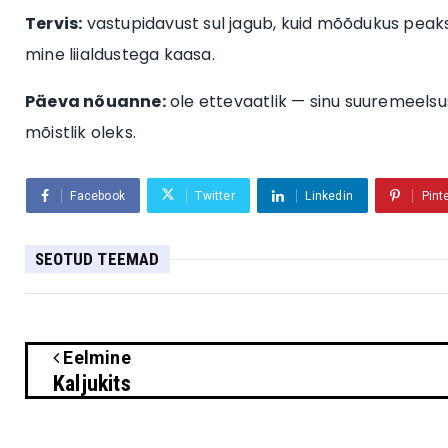
Tervis:
vastupidavust sul jagub, kuid mõõdukus pea
mine liialdustega kaasa.
Päeva nõuanne:
ole ettevaatlik — sinu suuremeelsu
mõistlik oleks.
Facebook
Twitter
Linkedin
Pint
SEOTUD TEEMAD
Eelmine
Kaljukits