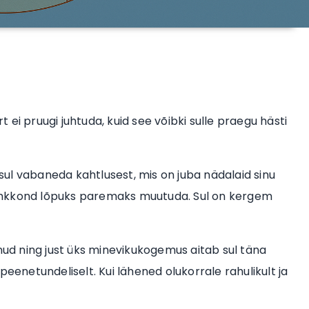
ei pruugi juhtuda, kuid see võibki sulle praegu hästi
sul vabaneda kahtlusest, mis on juba nädalaid sinu
õhkkond lõpuks paremaks muutuda. Sul on kergem
d ning just üks minevikukogemus aitab sul täna
peenetundeliselt. Kui lähened olukorrale rahulikult ja