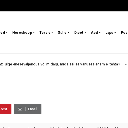
sed
Horoskoop
Tervis
Suhe
Dieet
Aed
Laps
Pos
endus või midagi, mida selles vanuses enam ei tehta?
Pä
9. august
erest
Email