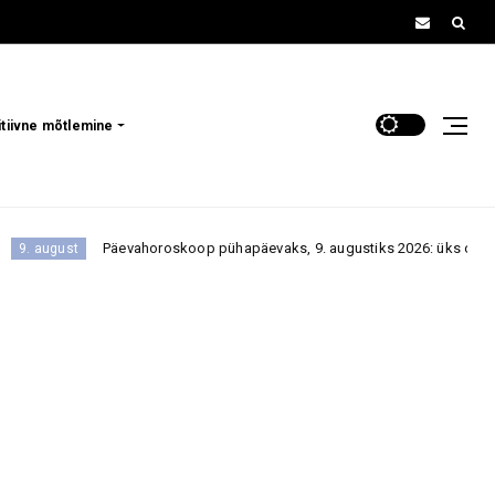
itiivne mõtlemine
evahoroskoop pühapäevaks, 9. augustiks 2026: üks ootamatu vestlus või sõ