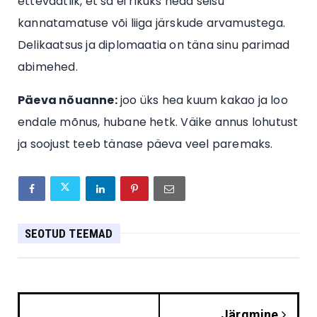
ettevaatlik, et sa ei rikuks head seisu
kannatamatuse või liiga järskude arvamustega.
Delikaatsus ja diplomaatia on täna sinu parimad
abimehed.
Päeva nõuanne:
joo üks hea kuum kakao ja loo
endale mõnus, hubane hetk. Väike annus lohutust
ja soojust teeb tänase päeva veel paremaks.
SEOTUD TEEMAD
Järgmine