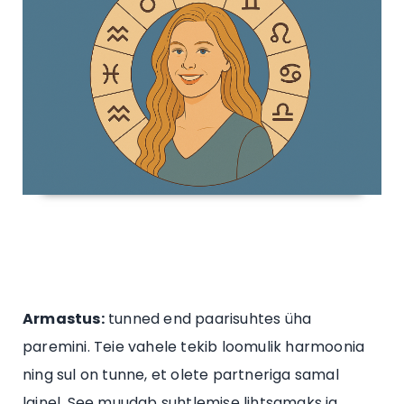
Armastus:
tunned end paarisuhtes üha
paremini. Teie vahele tekib loomulik harmoonia
ning sul on tunne, et olete partneriga samal
lainel. See muudab suhtlemise lihtsamaks ja