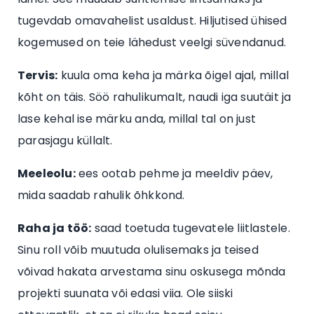
tugevdab omavahelist usaldust. Hiljutised ühised
kogemused on teie lähedust veelgi süvendanud.
Tervis:
kuula oma keha ja märka õigel ajal, millal
kõht on täis. Söö rahulikumalt, naudi iga suutäit ja
lase kehal ise märku anda, millal tal on just
parasjagu küllalt.
Meeleolu:
ees ootab pehme ja meeldiv päev,
mida saadab rahulik õhkkond.
Raha ja töö:
saad toetuda tugevatele liitlastele.
Sinu roll võib muutuda olulisemaks ja teised
võivad hakata arvestama sinu oskusega mõnda
projekti suunata või edasi viia. Ole siiski