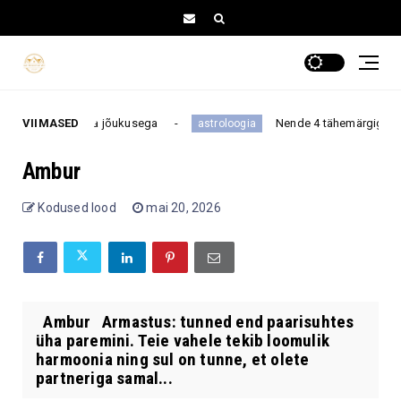
, armastuse ja jõukusega
VIIMASED
Nende 4 tähemärgiga ei maksa
astroloogia
Ambur
Kodused lood
mai 20, 2026
Ambur Armastus: tunned end paarisuhtes
üha paremini. Teie vahele tekib loomulik
harmoonia ning sul on tunne, et olete
partneriga samal...