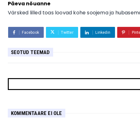
Päeva nõuanne
Värsked lilled toas loovad kohe soojema ja hubasema
Facebook
Twitter
Linkedin
Pint
SEOTUD TEEMAD
KOMMENTAARE EI OLE