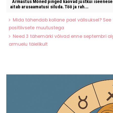
Armastus Mõned pinged kaovad justkui iseenesest.
aitab arusaamatusi siluda. Töö ja rah...
Mida tähendab kollane pael välisuksel? See 
positiivsete muutustega
Need 3 tähemärki võivad enne septembri al
armuelu täielikult