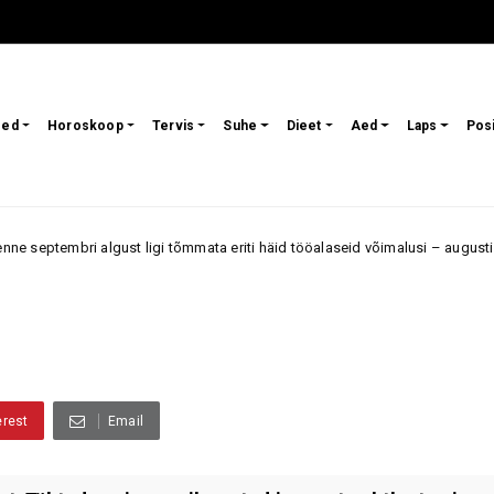
sed
Horoskoop
Tervis
Suhe
Dieet
Aed
Laps
Pos
st ligi tõmmata eriti häid tööalaseid võimalusi – augusti teine pool võib 
erest
Email