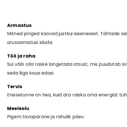
Armastus
Mõned pinged kaovad justkui iseenesest. Tähtede seis
arusaamatusi siluda.
Töö ja raha
Sul võib olla raske langetada otsust, mis puudutab sin
seda liiga kaua edasi.
Tervis
Enesetunne on hea, kuid ära raiska oma energiat tühias
Meeleolu
Pigem tavapärane ja rahulik päev.