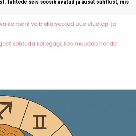
 Tähtede seis soosib avatud ja ausat suhtlust, mis
väike märk võib olla seotud uue eluetapi ja
gust kohtuda kellegagi, kes muudab nende