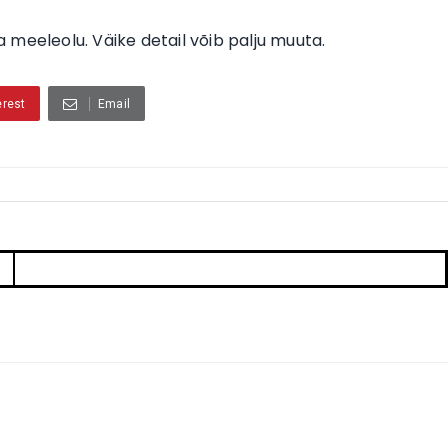
 meeleolu. Väike detail võib palju muuta.
erest
Email