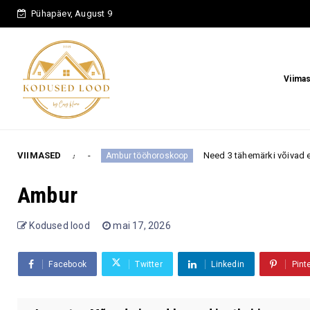
Pühapäev, August 9
Viima
e
VIIMASED
Need 3 tähemärki võivad enne septembri algu
Ambur tööhoroskoop
Ambur
Kodused lood
mai 17, 2026
Facebook
Twitter
Linkedin
Pint