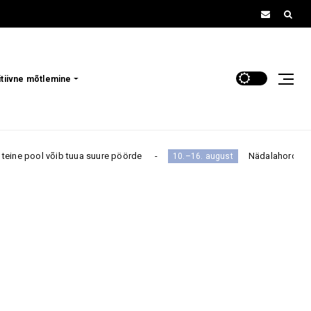
itiivne mõtlemine
tuua suure pöörde
Nädalahoroskoop 10.–16. augusti
10.–16. august