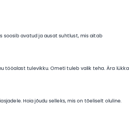
 soosib avatud ja ausat suhtlust, mis aitab
u tööalast tulevikku. Ometi tuleb valik teha. Ära lükka
jadele. Hoia jõudu selleks, mis on tõeliselt oluline.