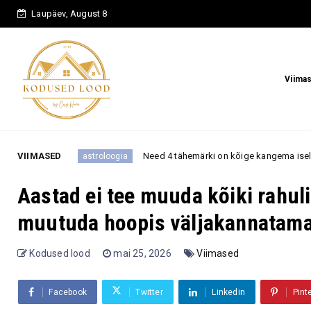
Laupäev, August 8
Viima
VIIMASED
Need 4 tähemärki on kõige kangema iseloomuga – neid pole li
stroloogia
Aastad ei tee muuda kõiki rahu
muutuda hoopis väljakannatam
Kodused lood
mai 25, 2026
Viimased
Facebook
Twitter
Linkedin
Pint