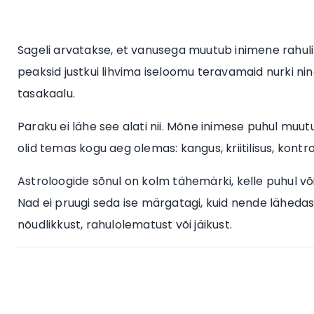
Sageli arvatakse, et vanusega muutub inimene rahu
peaksid justkui lihvima iseloomu teravamaid nurki n
tasakaalu.
Paraku ei lähe see alati nii. Mõne inimese puhul m
olid temas kogu aeg olemas: kangus, kriitilisus, kontr
Astroloogide sõnul on kolm tähemärki, kelle puhul võ
Nad ei pruugi seda ise märgatagi, kuid nende lähedase
nõudlikkust, rahulolematust või jäikust.