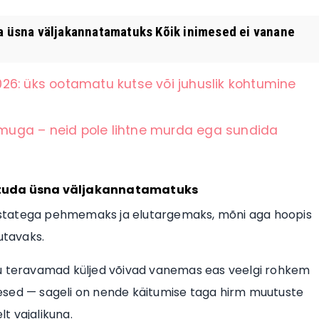
 üsna väljakannatamatuks Kõik inimesed ei vanane
26: üks ootamatu kutse või juhuslik kohtumine
muga – neid pole lihtne murda ega sundida
utuda üsna väljakannatamatuks
astatega pehmemaks ja elutargemaks, mõni aga hoopis
utavaks.
mu teravamad küljed võivad vanemas eas veelgi rohkem
nimesed — sageli on nende käitumise taga hirm muutuste
lt vajalikuna.