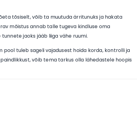
võeta tõsiselt, võib ta muutuda ärritunuks ja hakata
terav mõistus annab talle tugeva kindluse oma
 tunnete jaoks jääb liiga vähe ruumi.
pool tuleb sageli vajadusest hoida korda, kontrolli ja
paindlikkust, võib tema tarkus olla lähedastele hoopis