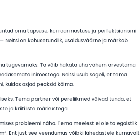
tuntud oma täpsuse, korraarmastuse ja perfektsionismi
 — Neitsi on kohusetundlik, usaldusväärne ja märkab
ina tugevamaks. Ta võib hakata üha vähem arvestama
lähedasemate inimestega. Neitsi usub sageli, et tema
i, kuidas asjad peaksid käima.
seks. Tema partner või pereliikmed võivad tunda, et
e ja kriitiliste märkustega.
tumises probleemi näha. Tema meelest ei ole ta egoistlik
arem”. Ent just see veendumus võibki lähedastele kurnavalt