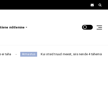
itiivne mõtlemine
Kui otsid truud meest, siis nende 4 tähemärgi all sündinud mehi pee
tus