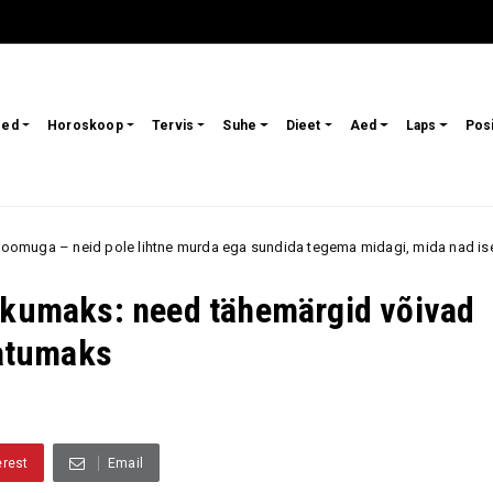
sed
Horoskoop
Tervis
Suhe
Dieet
Aed
Laps
Pos
htne murda ega sundida tegema midagi, mida nad ise ei taha
Armas
likumaks: need tähemärgid võivad
atumaks
erest
Email