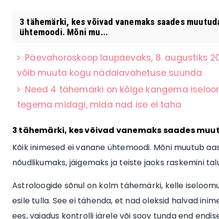
3 tähemärki, kes võivad vanemaks saades muutuda
ühtemoodi. Mõni mu...
Päevahoroskoop laupäevaks, 8. augustiks 20
võib muuta kogu nädalavahetuse suunda
Need 4 tähemärki on kõige kangema iseloo
tegema midagi, mida nad ise ei taha
3 tähemärki, kes võivad vanemaks saades mu
Kõik inimesed ei vanane ühtemoodi. Mõni muutub a
nõudlikumaks, jäigemaks ja teiste jaoks raskemini tal
Astroloogide sõnul on kolm tähemärki, kelle iseloo
esile tulla. See ei tähenda, et nad oleksid halvad i
ees, vajadus kontrolli järele või soov tunda end endise