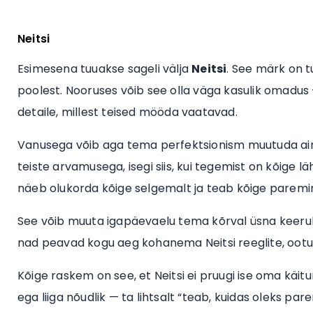
Neitsi
Esimesena tuuakse sageli välja
Neitsi
. See märk on 
poolest. Nooruses võib see olla väga kasulik omadus
detaile, millest teised mööda vaatavad.
Vanusega võib aga tema perfektsionism muutuda a
teiste arvamusega, isegi siis, kui tegemist on kõige 
näeb olukorda kõige selgemalt ja teab kõige paremin
See võib muuta igapäevaelu tema kõrval üsna keeruli
nad peavad kogu aeg kohanema Neitsi reeglite, ootust
Kõige raskem on see, et Neitsi ei pruugi ise oma käi
ega liiga nõudlik — ta lihtsalt “teab, kuidas oleks p