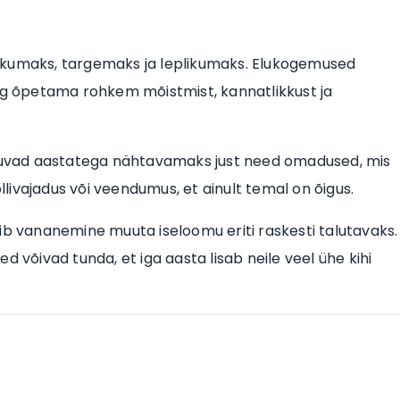
likumaks, targemaks ja leplikumaks. Elukogemused
ing õpetama rohkem mõistmist, kannatlikkust ja
uutuvad aastatega nähtavamaks just need omadused, mis
ollivajadus või veendumus, et ainult temal on õigus.
ib vananemine muuta iseloomu eriti raskesti talutavaks.
d võivad tunda, et iga aasta lisab neile veel ühe kihi