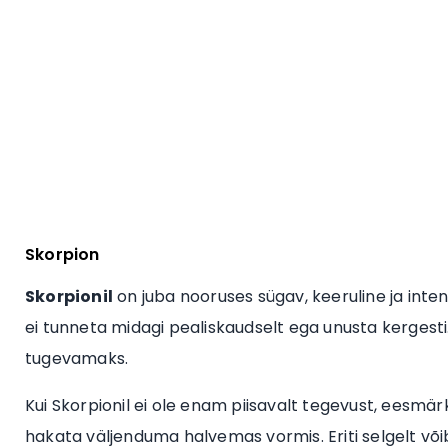
Skorpion
Skorpionil
on juba nooruses sügav, keeruline ja intens
ei tunneta midagi pealiskaudselt ega unusta kerges
tugevamaks.
Kui Skorpionil ei ole enam piisavalt tegevust, eesmä
hakata väljenduma halvemas vormis. Eriti selgelt võib