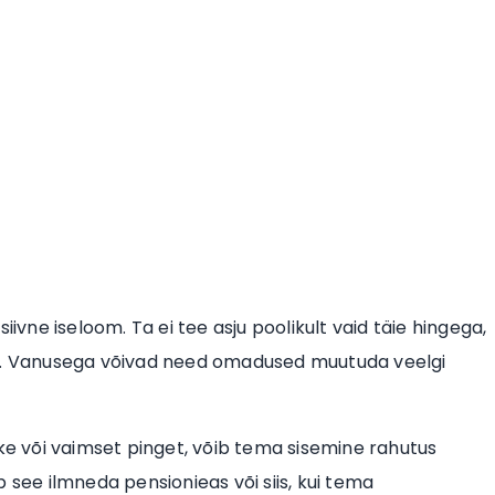
iivne iseloom. Ta ei tee asju poolikult vaid täie hingega,
ti. Vanusega võivad need omadused muutuda veelgi
rke või vaimset pinget, võib tema sisemine rahutus
 see ilmneda pensionieas või siis, kui tema