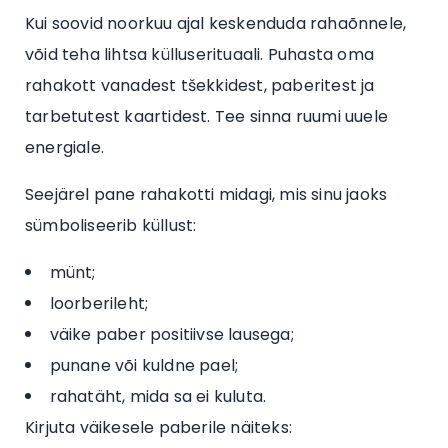
Kui soovid noorkuu ajal keskenduda rahaõnnele,
võid teha lihtsa külluserituaali. Puhasta oma
rahakott vanadest tšekkidest, paberitest ja
tarbetutest kaartidest. Tee sinna ruumi uuele
energiale.
Seejärel pane rahakotti midagi, mis sinu jaoks
sümboliseerib küllust:
münt;
loorberileht;
väike paber positiivse lausega;
punane või kuldne pael;
rahatäht, mida sa ei kuluta.
Kirjuta väikesele paberile näiteks: