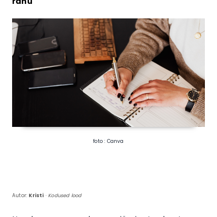
rahu
foto : Canva
Autor:
Kristi
·
Kodused lood