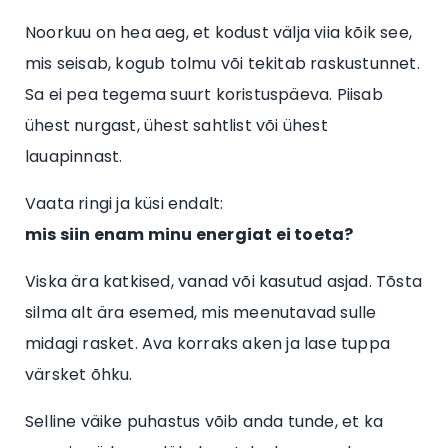
Noorkuu on hea aeg, et kodust välja viia kõik see,
mis seisab, kogub tolmu või tekitab raskustunnet.
Sa ei pea tegema suurt koristuspäeva. Piisab
ühest nurgast, ühest sahtlist või ühest
lauapinnast.
Vaata ringi ja küsi endalt:
mis siin enam minu energiat ei toeta?
Viska ära katkised, vanad või kasutud asjad. Tõsta
silma alt ära esemed, mis meenutavad sulle
midagi rasket. Ava korraks aken ja lase tuppa
värsket õhku.
Selline väike puhastus võib anda tunde, et ka