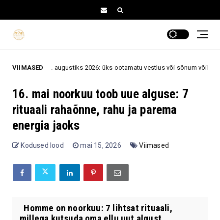
augustiks 2026: üks ootamatu vestlus või sõnum võib muuta sinu arvamust
VIIMASED
16. mai noorkuu toob uue alguse: 7
rituaali rahaõnne, rahu ja parema
energia jaoks
Kodused lood
mai 15, 2026
Viimased
Homme on noorkuu: 7 lihtsat rituaali,
millega kutsuda oma ellu uut algust,