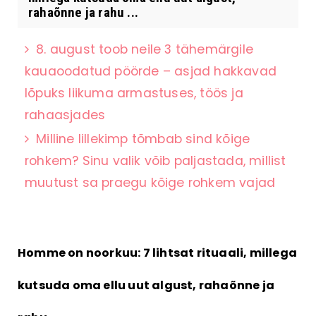
rahaõnne ja rahu ...
8. august toob neile 3 tähemärgile
kauaoodatud pöörde – asjad hakkavad
lõpuks liikuma armastuses, töös ja
rahaasjades
Milline lillekimp tõmbab sind kõige
rohkem? Sinu valik võib paljastada, millist
muutust sa praegu kõige rohkem vajad
Homme on noorkuu: 7 lihtsat rituaali, millega
kutsuda oma ellu uut algust, rahaõnne ja