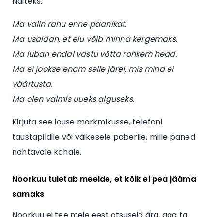
Näiteks:
Ma valin rahu enne paanikat.
Ma usaldan, et elu võib minna kergemaks.
Ma luban endal vastu võtta rohkem head.
Ma ei jookse enam selle järel, mis mind ei
väärtusta.
Ma olen valmis uueks alguseks.
Kirjuta see lause märkmikusse, telefoni
taustapildile või väikesele paberile, mille paned
nähtavale kohale.
Noorkuu tuletab meelde, et kõik ei pea jääma
samaks
Noorkuu ei tee meie eest otsuseid ära, aga ta