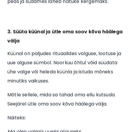
peas ja südames läheb natuke kergemaks.
3. Süüta küünal ja ütle oma soov kõva häälega
välja
Küünal on paljudes rituaalides valguse, lootuse ja
uue alguse sümbol. Noorkuu õhtul võid süüdata
ühe valge või heleda küünla ja istuda mõneks
minutiks vaikuses.
Mõtle sellele, mida sa tahad oma ellu kutsuda.
Seejärel ütle oma soov kõva häälega välja.
Näiteks:
Ma olen valmis uueks alguseks.