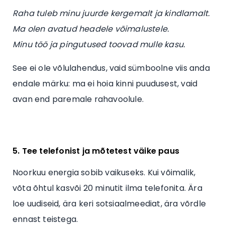
Raha tuleb minu juurde kergemalt ja kindlamalt.
Ma olen avatud headele võimalustele.
Minu töö ja pingutused toovad mulle kasu.
See ei ole võlulahendus, vaid sümboolne viis anda
endale märku: ma ei hoia kinni puudusest, vaid
avan end paremale rahavoolule.
5. Tee telefonist ja mõtetest väike paus
Noorkuu energia sobib vaikuseks. Kui võimalik,
võta õhtul kasvõi 20 minutit ilma telefonita. Ära
loe uudiseid, ära keri sotsiaalmeediat, ära võrdle
ennast teistega.