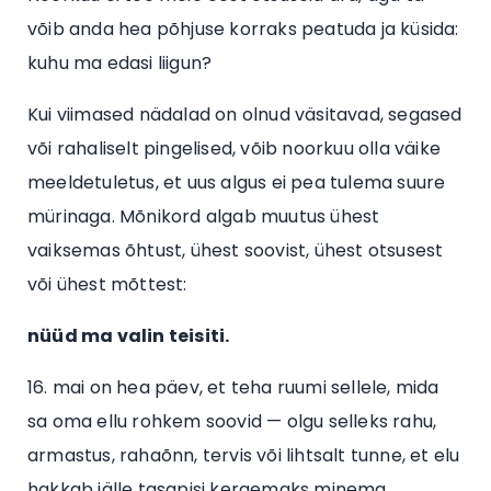
võib anda hea põhjuse korraks peatuda ja küsida:
kuhu ma edasi liigun?
Kui viimased nädalad on olnud väsitavad, segased
või rahaliselt pingelised, võib noorkuu olla väike
meeldetuletus, et uus algus ei pea tulema suure
mürinaga. Mõnikord algab muutus ühest
vaiksemas õhtust, ühest soovist, ühest otsusest
või ühest mõttest:
nüüd ma valin teisiti.
16. mai on hea päev, et teha ruumi sellele, mida
sa oma ellu rohkem soovid — olgu selleks rahu,
armastus, rahaõnn, tervis või lihtsalt tunne, et elu
hakkab jälle tasapisi kergemaks minema.