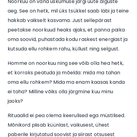
Noorkuu on vana uskumuse järgi uute alguste
aeg. See on hetk, mil üks tsükkel saab läbi ja teine
hakkab vaikselt kasvama. Just sellepärast
peetakse noorkuud heaks ajaks, et panna paika
oma soovid, puhastada kodu raskest energiast ja
kutsuda ellu rohkem rahu, küllust ning selgust.
Homme on noorkuu ning see võib olla hea hetk,
et korraks peatuda ja mõelda: mida ma tahan
oma ellu rohkem? Mida ma enam kaasas kanda
ei taha? Milline võiks olla järgmine kuu minu
jaoks?
Rituaalid ei pea olema keerulised ega müstilised.
Mõnikord piisab küünlast, vaikusest, ühest
paberile kirjutatud soovist ja siirast otsusest