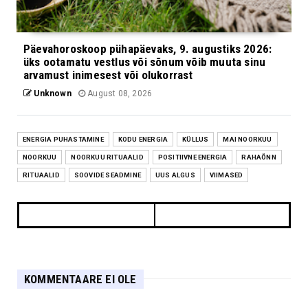
Päevahoroskoop pühapäevaks, 9. augustiks 2026:
üks ootamatu vestlus või sõnum võib muuta sinu
arvamust inimesest või olukorrast
Unknown
August 08, 2026
ENERGIA PUHASTAMINE
KODU ENERGIA
KÜLLUS
MAI NOORKUU
NOORKUU
NOORKUU RITUAALID
POSITIIVNE ENERGIA
RAHAÕNN
RITUAALID
SOOVIDE SEADMINE
UUS ALGUS
VIIMASED
KOMMENTAARE EI OLE