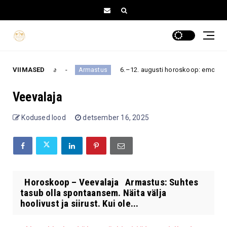
hkem närvidele
VIIMASED
6.–12. augusti horoskoop: emotsioonid 
Armastus
Veevalaja
Kodused lood
detsember 16, 2025
Horoskoop – Veevalaja Armastus: Suhtes
tasub olla spontaansem. Näita välja
hoolivust ja siirust. Kui ole...