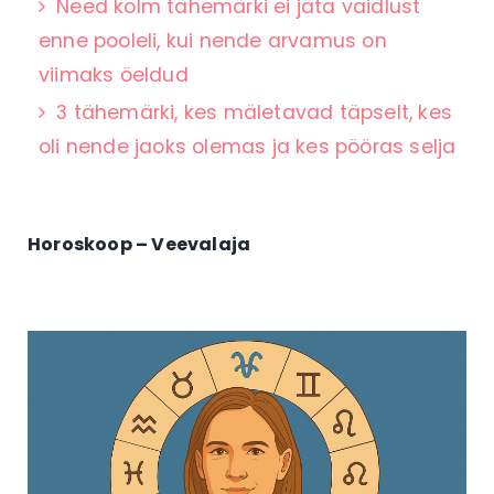
Need kolm tähemärki ei jäta vaidlust
enne pooleli, kui nende arvamus on
viimaks öeldud
3 tähemärki, kes mäletavad täpselt, kes
oli nende jaoks olemas ja kes pööras selja
Horoskoop – Veevalaja