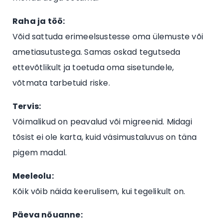
Raha ja töö:
Võid sattuda erimeelsustesse oma ülemuste või
ametiasutustega. Samas oskad tegutseda
ettevõtlikult ja toetuda oma sisetundele,
võtmata tarbetuid riske.
Tervis:
Võimalikud on peavalud või migreenid. Midagi
tõsist ei ole karta, kuid väsimustaluvus on täna
pigem madal.
Meeleolu:
Kõik võib näida keerulisem, kui tegelikult on.
Päeva nõuanne: