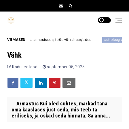
ua suure pöörde armastuses, töös või rahaasjades
VIIMASED
Need
astroloogia
Vähk
Kodused lood
september 05, 2025
Armastus Kui oled suhtes, märkad täna
oma kaaslases just seda, mis teeb ta
eriliseks, ja oskad seda hinnata. Sa anna...