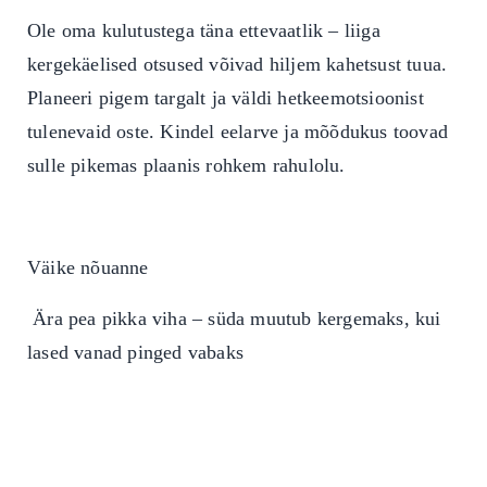
Ole oma kulutustega täna ettevaatlik – liiga
kergekäelised otsused võivad hiljem kahetsust tuua.
Planeeri pigem targalt ja väldi hetkeemotsioonist
tulenevaid oste.
Kindel eelarve ja mõõdukus toovad
sulle pikemas plaanis rohkem rahulolu.
Väike nõuanne
Ära pea pikka viha – süda muutub kergemaks, kui
lased vanad pinged vabaks