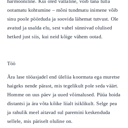
harmooniline. Kui oled vallaline, võib täna tulla
ootamatu kohtumine – mõni tundmatu inimene võib
sinu poole pöörduda ja soovida lähemat tutvust.
Ole
avatud ja usalda elu, sest vahel sünnivad olulised
hetked just siis, kui neid kõige vähem ootad.
Töö
Ära lase tööasjadel end üleliia koormata ega muretse
haigeks nende pärast, mis tegelikult pole seda väärt.
Homme on uus päev ja uued võimalused. Püüa hoida
distantsi ja ära võta kõike liialt isiklikult.
Selge pea
ja rahulik meel aitavad sul paremini keskenduda
sellele, mis päriselt oluline on.