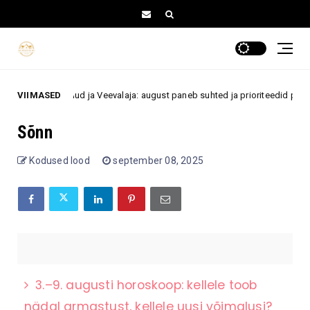
Kaksikud, Kaalud ja Veevalaja: august paneb suhted ja prioriteedid proovil
VIIMASED
Sõnn
Kodused lood
september 08, 2025
3.–9. augusti horoskoop: kellele toob
nädal armastust, kellele uusi võimalusi?