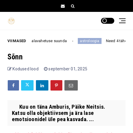
uta kogu nädalavahetuse suunda
VIIMASED
Need 4 tähemärki on 
astroloogia
Sõnn
Kodused lood
september 01, 2025
Kuu on täna Amburis, Päike Neitsis.
Katsu olla objektiivsem ja ära lase
emotsioonidel üle pea kasvada. ...