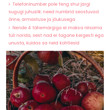
Telefoninumber pole feng shui järgi
sugugi juhuslik: need numbrid seostuvad
õnne, armastuse ja jõukusega
Nende 4 tähemärgiga ei maksa niisama
tüli norida, sest nad ei tagane kergesti ega
unusta, kuidas sa neid kohtlesid