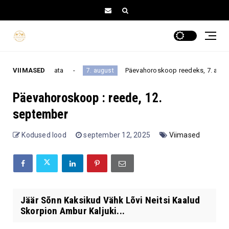
iajal oodata
VIIMASED
Päevahoroskoop reedeks, 7. augustiks: oot
7. august
Päevahoroskoop : reede, 12.
september
Kodused lood
september 12, 2025
Viimased
Jäär Sõnn Kaksikud Vähk Lõvi Neitsi Kaalud
Skorpion Ambur Kaljuki...