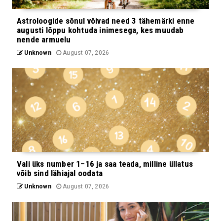
Astroloogide sõnul võivad need 3 tähemärki enne
augusti lõppu kohtuda inimesega, kes muudab
nende armuelu
Unknown
August 07, 2026
Vali üks number 1–16 ja saa teada, milline üllatus
võib sind lähiajal oodata
Unknown
August 07, 2026