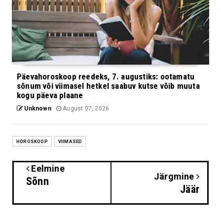
Päevahoroskoop reedeks, 7. augustiks: ootamatu
sõnum või viimasel hetkel saabuv kutse võib muuta
kogu päeva plaane
Unknown
August 07, 2026
HOROSKOOP
VIIMASED
Eelmine
Järgmine
Sõnn
Jäär