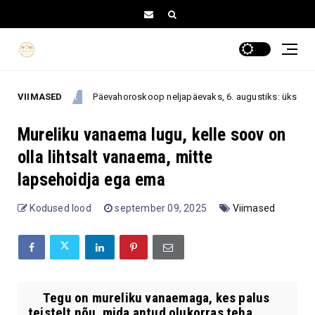
VIIMASED
Päevahoroskoop neljapäevaks, 6. augustiks: üks rahulik otsus 
 august
Mureliku vanaema lugu, kelle soov on
olla lihtsalt vanaema, mitte
lapsehoidja ega ema
Kodused lood
september 09, 2025
Viimased
Tegu on mureliku vanaemaga, kes palus
teistelt nõu, mida antud olukorras teha.