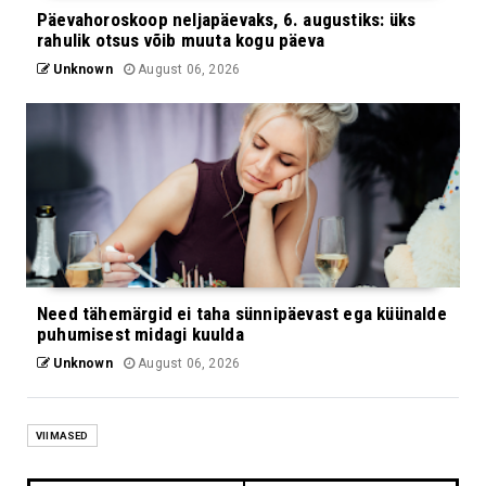
Päevahoroskoop neljapäevaks, 6. augustiks: üks
rahulik otsus võib muuta kogu päeva
Unknown
August 06, 2026
Need tähemärgid ei taha sünnipäevast ega küünalde
puhumisest midagi kuulda
Unknown
August 06, 2026
VIIMASED