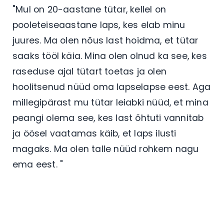
"Mul on 20-aastane tütar, kellel on
pooleteiseaastane laps, kes elab minu
juures. Ma olen nõus last hoidma, et tütar
saaks tööl käia. Mina olen olnud ka see, kes
raseduse ajal tütart toetas ja olen
hoolitsenud nüüd oma lapselapse eest. Aga
millegipärast mu tütar leiabki nüüd, et mina
peangi olema see, kes last õhtuti vannitab
ja öösel vaatamas käib, et laps ilusti
magaks. Ma olen talle nüüd rohkem nagu
ema eest. "