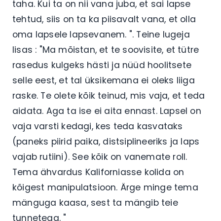
taha. Kui ta on nii vana juba, et sai lapse
tehtud, siis on ta ka piisavalt vana, et olla
oma lapsele lapsevanem. ". Teine lugeja
lisas : "Ma mõistan, et te soovisite, et tütre
rasedus kulgeks hästi ja nüüd hoolitsete
selle eest, et tal üksikemana ei oleks liiga
raske. Te olete kõik teinud, mis vaja, et teda
aidata. Aga ta ise ei aita ennast. Lapsel on
vaja varsti kedagi, kes teda kasvataks
(paneks piirid paika, distsiplineeriks ja laps
vajab rutiini). See kõik on vanemate roll.
Tema ähvardus Kaliforniasse kolida on
kõigest manipulatsioon. Ärge minge tema
mänguga kaasa, sest ta mängib teie
tunnetega. "