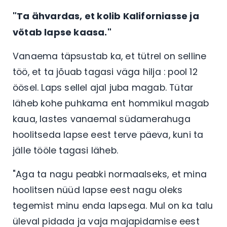
"Ta ähvardas, et kolib Kaliforniasse ja
võtab lapse kaasa."
Vanaema täpsustab ka, et tütrel on selline
töö, et ta jõuab tagasi väga hilja : pool 12
öösel. Laps sellel ajal juba magab. Tütar
läheb kohe puhkama ent hommikul magab
kaua, lastes vanaemal südamerahuga
hoolitseda lapse eest terve päeva, kuni ta
jälle tööle tagasi läheb.
"Aga ta nagu peabki normaalseks, et mina
hoolitsen nüüd lapse eest nagu oleks
tegemist minu enda lapsega. Mul on ka talu
üleval pidada ja vaja majapidamise eest