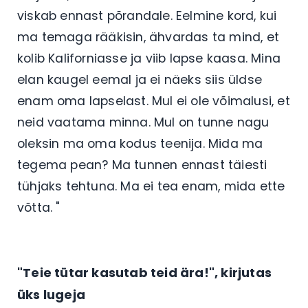
viskab ennast põrandale. Eelmine kord, kui
ma temaga rääkisin, ähvardas ta mind, et
kolib Kaliforniasse ja viib lapse kaasa. Mina
elan kaugel eemal ja ei näeks siis üldse
enam oma lapselast. Mul ei ole võimalusi, et
neid vaatama minna. Mul on tunne nagu
oleksin ma oma kodus teenija. Mida ma
tegema pean? Ma tunnen ennast täiesti
tühjaks tehtuna. Ma ei tea enam, mida ette
võtta. "
"Teie tütar kasutab teid ära!", kirjutas
üks lugeja