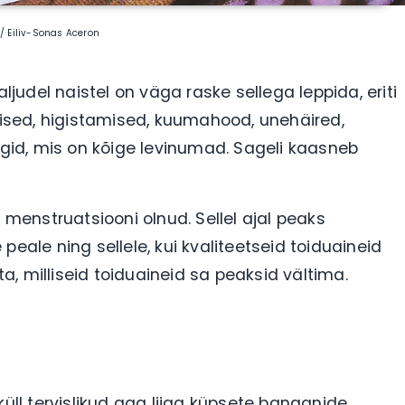
 / Eiliv-Sonas Aceron
udel naistel on väga raske sellega leppida, eriti
sed, higistamised, kuumahood, unehäired,
id, mis on kõige levinumad. Sageli kaasneb
 menstruatsiooni olnud. Sellel ajal peaks
le ning sellele, kui kvaliteetseid toiduaineid
, milliseid toiduaineid sa peaksid vältima.
küll tervislikud aga liiga küpsete banaanide