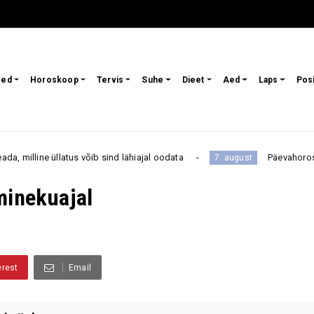
sed
Horoskoop
Tervis
Suhe
Dieet
Aed
Laps
Pos
 võib sind lähiajal oodata
Päevahoroskoop reedeks, 7. a
7. august
minekuajal
erest
Email