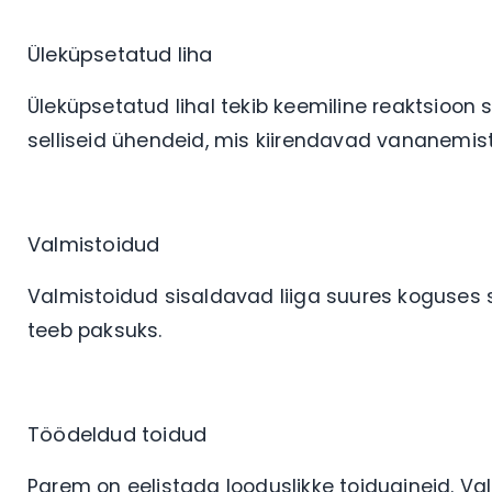
Üleküpsetatud liha
Üleküpsetatud lihal tekib keemiline reaktsioo
selliseid ühendeid, mis kiirendavad vananemist.
Valmistoidud
Valmistoidud sisaldavad liiga suures koguses 
teeb paksuks.
Töödeldud toidud
Parem on eelistada looduslikke toiduaineid. Val