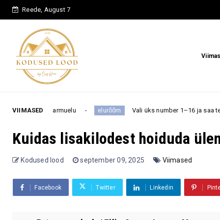
Reede, August 7
Viima
armuelu
VIIMASED
Vali üks number 1–16 ja saa teada, milline üllatus
elurõõm
Kuidas lisakilodest hoiduda üle
Kodused lood
september 09, 2025
Viimased
Facebook
Twitter
Linkedin
Pint