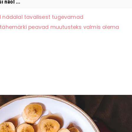
 näol ...
el nädalal tavalisest tugevamad
li tähemärki peavad muutusteks valmis olema