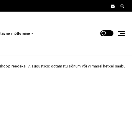
itiivne mõtlemine
ugustiks: ootamatu sõnum või viimasel hetkel saabuv kutse võib muuta ko