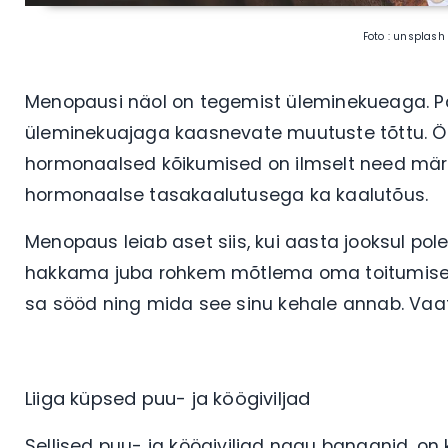
Foto : unsplash
Menopausi näol on tegemist üleminekueaga. Palj
üleminekuajaga kaasnevate muutuste tõttu. Öi
hormonaalsed kõikumised on ilmselt need märg
hormonaalse tasakaalutusega ka kaalutõus.
Menopaus leiab aset siis, kui aasta jooksul pole
hakkama juba rohkem mõtlema oma toitumise pea
sa sööd ning mida see sinu kehale annab. Vaata
Liiga küpsed puu- ja köögiviljad
Sellised puu- ja köögiviljad nagu banaanid, on 