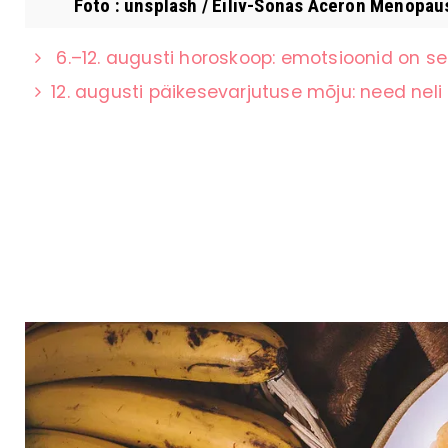
Foto : unsplash / Eiliv-Sonas Aceron Menopausi
6.–12. augusti horoskoop: emotsioonid on s
12. augusti päikesevarjutuse mõju: need ne