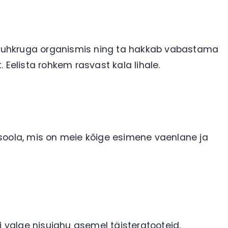
n suhkruga organismis ning ta hakkab vabastama
 Eelista rohkem rasvast kala lihale.
soola, mis on meie kõige esimene vaenlane ja
i valge nisujahu asemel täisteratooteid.