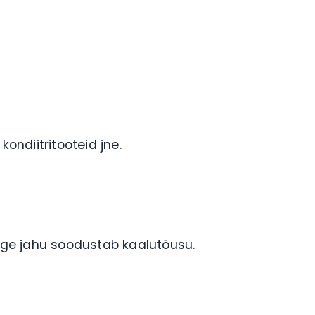
kondiitritooteid jne.
alge jahu soodustab kaalutõusu.