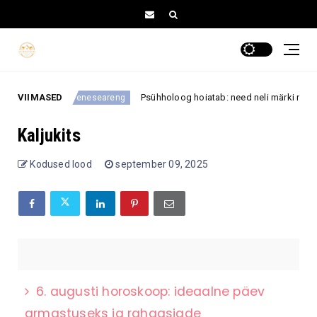
t siiras
VIIMASED
Psühholoog hoiatab: need neli märki näitavad,
eneseareng
Kaljukits
Kodused lood
september 09, 2025
6. augusti horoskoop: ideaalne päev
armastuseks ja rahaasjade