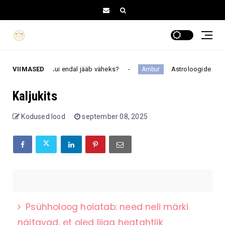
liselt aitama, kui endal jääb väheks?
VIIMASED
Astroloogide sõnul 
Ambur
Kaljukits
Kodused lood
september 08, 2025
Psühholoog hoiatab: need neli märki
näitavad, et oled liiga heatahtlik