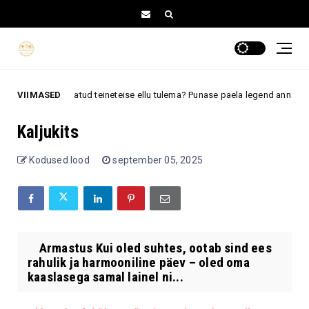
d on määratud teineteise ellu tulema? Punase paela legend annab sellele i
VIIMASED
Kaljukits
Kodused lood
september 05, 2025
Armastus Kui oled suhtes, ootab sind ees
rahulik ja harmooniline päev – oled oma
kaaslasega samal lainel ni...