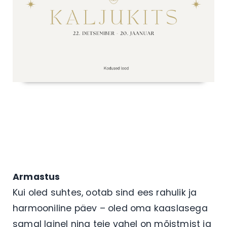
Armastus
Kui oled suhtes, ootab sind ees rahulik ja
harmooniline päev – oled oma kaaslasega
samal lainel ning teie vahel on mõistmist ja