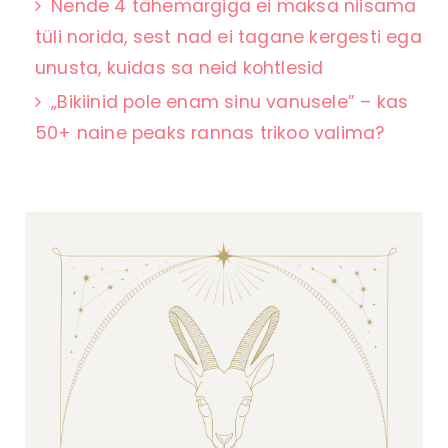
Nende 4 tähemärgiga ei maksa niisama
tüli norida, sest nad ei tagane kergesti ega
unusta, kuidas sa neid kohtlesid
„Bikiinid pole enam sinu vanusele” – kas
50+ naine peaks rannas trikoo valima?