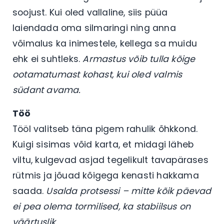
soojust. Kui oled vallaline, siis püüa
laiendada oma silmaringi ning anna
võimalus ka inimestele, kellega sa muidu
ehk ei suhtleks.
Armastus võib tulla kõige
ootamatumast kohast, kui oled valmis
südant avama.
Töö
Tööl valitseb täna pigem rahulik õhkkond.
Kuigi sisimas võid karta, et midagi läheb
viltu, kulgevad asjad tegelikult tavapärases
rütmis ja jõuad kõigega kenasti hakkama
saada.
Usalda protsessi – mitte kõik päevad
ei pea olema tormilised, ka stabiilsus on
väärtuslik.