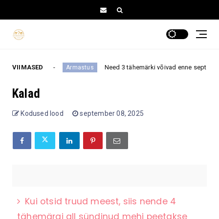
 muutustega
VIIMASED
Need 3 tähemärki võivad enne septembri alg
Armastus
Kalad
Kodused lood
september 08, 2025
Kui otsid truud meest, siis nende 4
tähemärgi all sündinud mehi peetakse