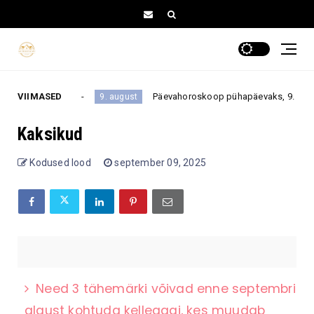
nam ei tehta?
VIIMASED
Päevahoroskoop pühapäevaks, 9. augustiks
9. august
Kaksikud
Kodused lood
september 09, 2025
Need 3 tähemärki võivad enne septembri
algust kohtuda kellegagi, kes muudab