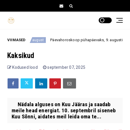
ta?
VIIMASED
Päevahoroskoop pühapäevaks, 9. augustiks 2026: ük
9. august
Kaksikud
Kodused lood
september 07, 2025
Nädala alguses on Kuu Jääras ja saadab
meile head energiat. 10. septembril siseneb
Kuu Sõnni, aidates meil leida oma te...