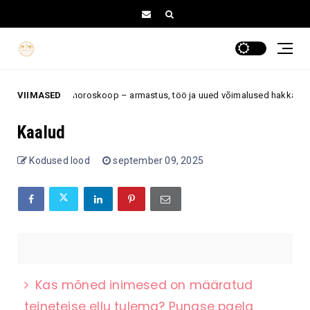
is kõige parem horoskoop – armastus, töö ja uued võimalused hakkavad lõp
VIIMASED
Kaalud
Kodused lood
september 09, 2025
Kas mõned inimesed on määratud
teineteise ellu tulema? Punase paela