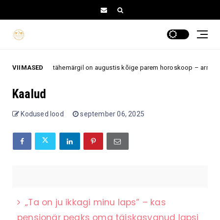
VIIMASED
Neil 5 tähemärgil on augustis kõige parem horoskoop – armastus,
stus
Kaalud
Kodused lood
september 06, 2025
„Ta on ju ikkagi minu laps” – kas
pensionär peaks oma täiskasvanud lapsi