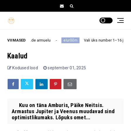
es muudab nende armuelu
VIIMASED
Vali üks number 1–16 ja saa teada
elurõõm
Kaalud
Kodused lood
september 01, 2025
Kuu on täna Amburis, Päike Neitsis.
Armastus Jupiter ja Veenus muudavad sind
optimistlikumaks. Lõpuks omet...