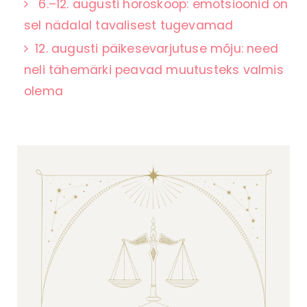
6.–12. augusti horoskoop: emotsioonid on
sel nädalal tavalisest tugevamad
12. augusti päikesevarjutuse mõju: need
neli tähemärki peavad muutusteks valmis
olema