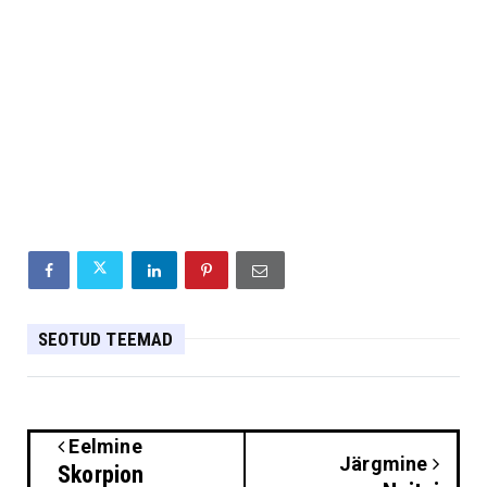
SEOTUD TEEMAD
Eelmine
Järgmine
Skorpion