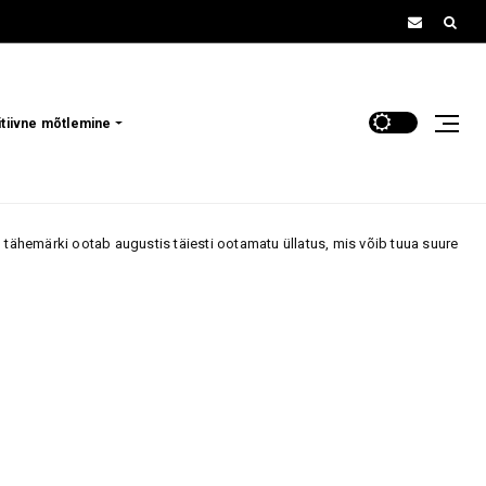
itiivne mõtlemine
otab augustis täiesti ootamatu üllatus, mis võib tuua suure pöörde armast