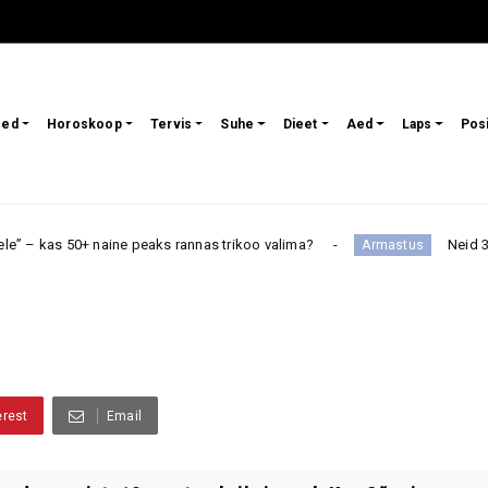
sed
Horoskoop
Tervis
Suhe
Dieet
Aed
Laps
Pos
0+ naine peaks rannas trikoo valima?
Neid 3 tähemärki o
Armastus
erest
Email