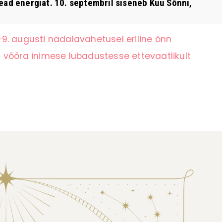
ad energiat. 10. septembril siseneb Kuu Sõnni,
9. augusti nädalavahetusel eriline õnn
 võõra inimese lubadustesse ettevaatlikult