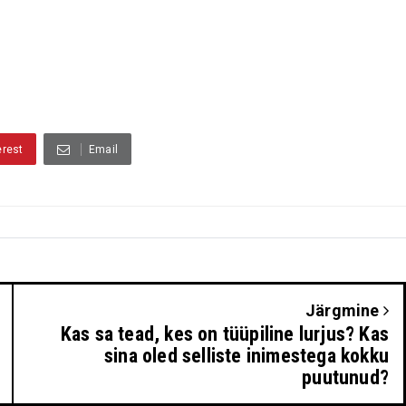
erest
Email
Järgmine
Kas sa tead, kes on tüüpiline lurjus? Kas
sina oled selliste inimestega kokku
puutunud?