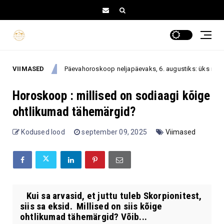
VIIMASED
Päevahoroskoop neljapäevaks, 6. augustiks: üks rahulik otsus 
. august
Horoskoop : millised on sodiaagi kõige
ohtlikumad tähemärgid?
Kodused lood
september 09, 2025
Viimased
Kui sa arvasid, et juttu tuleb Skorpionitest,
siis sa eksid. Millised on siis kõige
ohtlikumad tähemärgid? Võib...