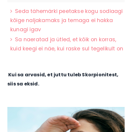
Seda tähemärki peetakse kogu sodiaagi
kõige naljakamaks ja temaga ei hakka
kunagi igav
Sa naeratad ja ütled, et kõik on korras,
kuid keegi ei näe, kui raske sul tegelikult on
Kui sa arvasid, et juttu tuleb Skorpionitest,
siis sa eksid.