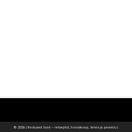
©
2026 | Kodused lood – retseptid, horoskoop, tervis ja pereelu |