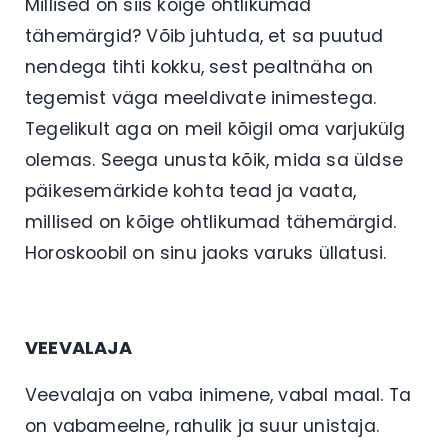
Millised on siis kõige ohtlikumad
tähemärgid? Võib juhtuda, et sa puutud
nendega tihti kokku, sest pealtnäha on
tegemist väga meeldivate inimestega.
Tegelikult aga on meil kõigil oma varjukülg
olemas. Seega unusta kõik, mida sa üldse
päikesemärkide kohta tead ja vaata,
millised on kõige ohtlikumad tähemärgid.
Horoskoobil on sinu jaoks varuks üllatusi.
VEEVALAJA
Veevalaja on vaba inimene, vabal maal. Ta
on vabameelne, rahulik ja suur unistaja.