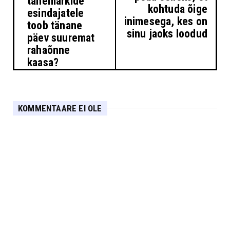
tähemärkide
kohtuda õige
esindajatele
inimesega, kes on
toob tänane
sinu jaoks loodud
päev suuremat
rahaõnne
kaasa?
KOMMENTAARE EI OLE