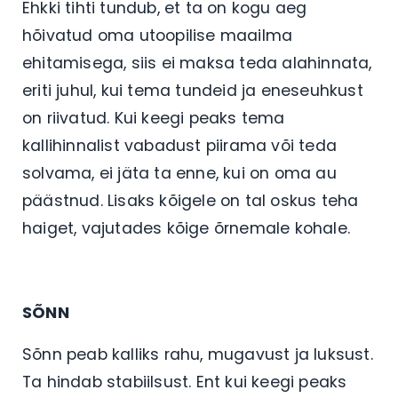
Ehkki tihti tundub, et ta on kogu aeg
hõivatud oma utoopilise maailma
ehitamisega, siis ei maksa teda alahinnata,
eriti juhul, kui tema tundeid ja eneseuhkust
on riivatud. Kui keegi peaks tema
kallihinnalist vabadust piirama või teda
solvama, ei jäta ta enne, kui on oma au
päästnud. Lisaks kõigele on tal oskus teha
haiget, vajutades kõige õrnemale kohale.
SÕNN
Sõnn peab kalliks rahu, mugavust ja luksust.
Ta hindab stabiilsust. Ent kui keegi peaks